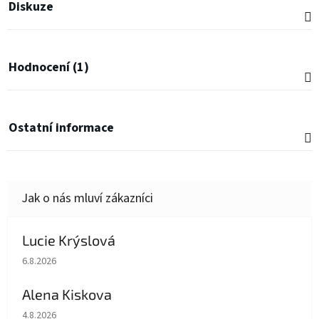
Diskuze
Hodnocení (1)
Ostatní informace
Lucie Krýslová
Hodnocení obchodu je 5 z 5 hvězdiček.
6.8.2026
Alena Kiskova
Hodnocení obchodu je 5 z 5 hvězdiček.
4.8.2026