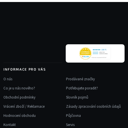
Z
á
p
a
t
í
INFORMACE PRO VÁS
O nás
Prodávané značky
Co je u nás nového?
Potřebujete poradit?
Obchodní podmínky
Slovník pojmů
Vrácení zboží / Reklamace
Zásady zpracování osobních údajů
Hodnocení obchodu
Půjčovna
Kontakt
Servis