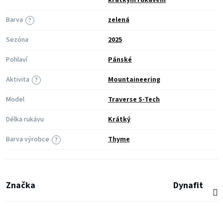
krátkým rukávem
Barva
zelená
?
Sezóna
2025
Pohlaví
Pánské
Aktivita
Mountaineering
?
Model
Traverse S-Tech
Délka rukávu
Krátký
Barva výrobce
Thyme
?
Značka
Dynafit