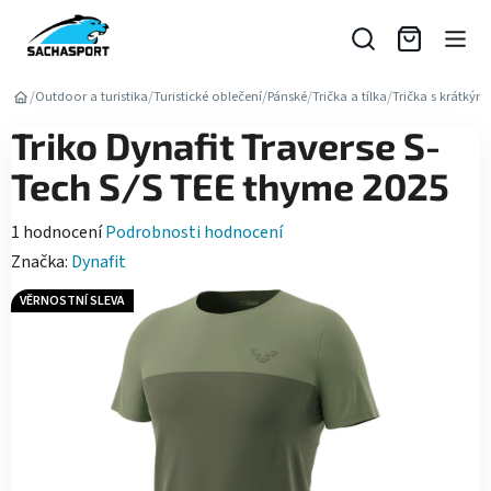
Přejít
na
obsah
/
/
/
/
/
Outdoor a turistika
Turistické oblečení
Pánské
Trička a tílka
Trička s krátký
Triko Dynafit Traverse S-
Tech S/S TEE thyme 2025
Průměrné
1 hodnocení
Podrobnosti hodnocení
hodnocení
Značka:
Dynafit
produktu
VĚRNOSTNÍ SLEVA
je
5,0
z
5
hvězdiček.