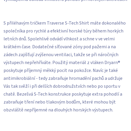
S přiléhavým tričkem Traverse S-Tech Shirt máte dokonalého
společníka pro rychlé a efektivní horské túry během horkých
letních dnů. Spolehlivě odvádí vlhkost a schne v ve velmi
krátkém čase. Dodatečné síťované zóny pod pažemi a na
zádech zajišťují zvýšenou ventilaci, takže se při náročných
výstupech nepřehříváte. Použitý materiál z vláken Dryarn®
poskytuje příjemný měkký pocit na pokožce. Navíc je také
antimikrobiální - tedy zabraňuje hromadění pachů a udržuje
Vás tak svěží i při delších dobrodružstvích nebo po sportu v
chatě. Bezešvá S-Tech konstrukce poskytuje extra pohodlí a
zabraňuje tření nebo tlakovým bodům, které mohou být
obzvláště nepříjemné na dlouhých horských výstupech.