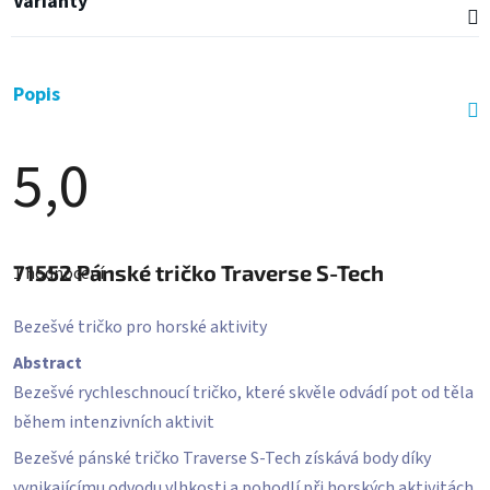
Varianty
Popis
5,0
Průměrné
hodnocení
71552
Pánské tričko Traverse S-Tech
1 hodnocení
produktu
je
5,0
Bezešvé tričko pro horské aktivity
z
5
Abstract
hvězdiček.
Bezešvé rychleschnoucí tričko, které skvěle odvádí pot od těla
během intenzivních aktivit
Bezešvé pánské tričko Traverse S-Tech získává body díky
vynikajícímu odvodu vlhkosti a pohodlí při horských aktivitách.