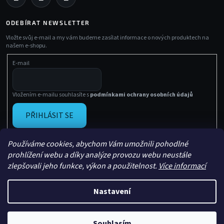
ODEBÍRAT NEWSLETTER
Vložte svůj e-mail a my vám budeme zasílat informace o nových produktech na
našem e-shopu.
E-mail
Vložením e-mailu souhlasíte s
podmínkami ochrany osobních údajů
PŘIHLÁSIT SE
Používáme cookies, abychom Vám umožnili pohodlné
prohlížení webu a díky analýze provozu webu neustále
zlepšovali jeho funkce, výkon a použitelnost.
Více informací
Nastavení
Vytvořil Shoptet
Copyright 2026
Sachasport
. Všechna práva vyhrazena.
Souhlasím