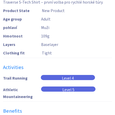
Traverse S-Tech Shirt – první volba pro rychlé horské túry.
Product State
New Product
Age group
Adult
pohlaví
Muži
Hmotnost
109
g
Layers
Baselayer
Clothing fit
Tight
Activities
Trail Running
Level 4
Athletic
Level 5
Mountaineering
Benefits