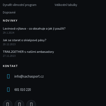
Dynafit věrnostní program
Velikostní tabulky
Dopravné
NOVINKY
Lavinová výbava - co obsahuje a jak ji použít?
29.1.2024
Jak se starat o skialpové pásy?
20.12.2023
TRAIL2GETHER s našimi ambasadory
27.11.2023
KONTAKT
info
@
sachasport.cz
601 010 220