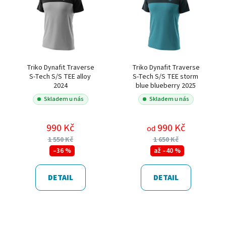
Triko Dynafit Traverse
Triko Dynafit Traverse
S-Tech S/S TEE alloy
S-Tech S/S TEE storm
2024
blue blueberry 2025
Skladem u nás
Skladem u nás
990 Kč
990 Kč
od
1 550 Kč
1 650 Kč
–36 %
až –40 %
DETAIL
DETAIL