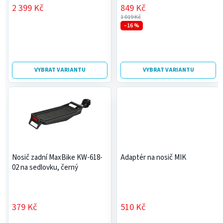
k
2 399 Kč
849 Kč
t
1 019 Kč
ů
–16 %
VYBRAT VARIANTU
VYBRAT VARIANTU
Nosič zadní MaxBike KW-618-
Adaptér na nosič MIK
02 na sedlovku, černý
379 Kč
510 Kč