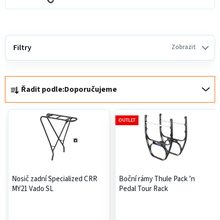
V
ý
Filtry
Zobrazit
p
i
Ř
s
Řadit podle:
Doporučujeme
a
p
z
r
e
o
OUTLET
n
d
í
u
p
k
r
t
Nosič zadní Specialized CRR
Boční rámy Thule Pack ’n
o
ů
MY21 Vado SL
Pedal Tour Rack
d
u