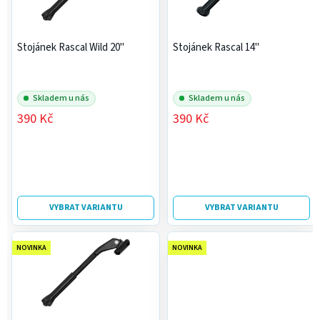
u
p
k
r
t
Stojánek Rascal Wild 20"
Stojánek Rascal 14"
o
ů
d
u
Skladem u nás
Skladem u nás
k
390 Kč
390 Kč
t
ů
VYBRAT VARIANTU
VYBRAT VARIANTU
NOVINKA
NOVINKA