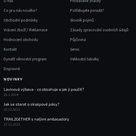
p
O nás
Prodávané značky
i
Co je u nás nového?
Potřebujete poradit?
s
u
Obchodní podmínky
Slovník pojmů
Vrácení zboží / Reklamace
Zásady zpracování osobních údajů
Hodnocení obchodu
Půjčovna
Kontakt
Servis
Dynafit věrnostní program
Velikostní tabulky
Dopravné
NOVINKY
Lavinová výbava - co obsahuje a jak ji použít?
29.1.2024
Jak se starat o skialpové pásy?
20.12.2023
TRAIL2GETHER s našimi ambasadory
27.11.2023