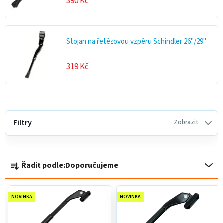
390 Kč
Stojan na řetězovou vzpěru Schindler 26"/29"
319 Kč
V
ý
Filtry
Zobrazit
p
i
Ř
s
Řadit podle:
Doporučujeme
a
p
z
r
e
o
NOVINKA
NOVINKA
n
d
í