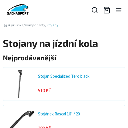
Přejít
na
obsah
/
/
/
Cyklistika
Komponenty
Stojany
Stojany na jízdní kola
Nejprodávanější
Stojan Specialized Tero black
510 Kč
Stojánek Rascal 16" / 20"