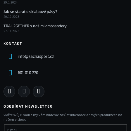
29.1.2024
Jak se starat o skialpové pásy?
20.12.2023
TRAIL2GETHER s našimi ambasadory
27.11.2023
KONTAKT
info
@
sachasport.cz
601 010 220
ODEBÍRAT NEWSLETTER
Vložte svůj e-mail a my vám budeme zasílat informace o nových produktech na
našem e-shopu.
E-mail