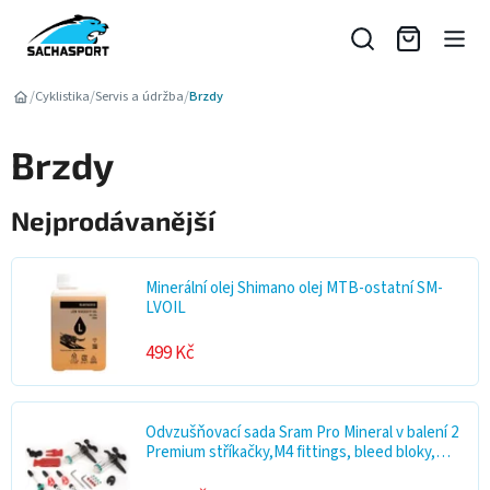
Přejít
na
obsah
/
/
/
Cyklistika
Servis a údržba
Brzdy
Brzdy
Nejprodávanější
Minerální olej Shimano olej MTB-ostatní SM-
LVOIL
499 Kč
Odvzušňovací sada Sram Pro Mineral v balení 2
Premium stříkačky,M4 fittings, bleed bloky,
torx