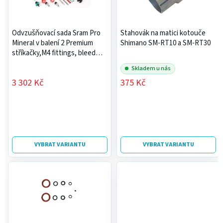
u
p
k
r
t
Odvzušňovací sada Sram Pro
Stahovák na matici kotouče
o
ů
Mineral v balení 2 Premium
Shimano SM-RT10 a SM-RT30
d
stříkačky,M4 fittings, bleed
u
bloky, torx
Skladem u nás
k
3 302 Kč
375 Kč
t
ů
VYBRAT VARIANTU
VYBRAT VARIANTU