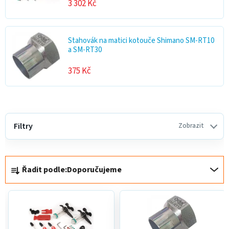
3 302 Kč
Stahovák na matici kotouče Shimano SM-RT10
a SM-RT30
375 Kč
V
ý
Filtry
Zobrazit
p
i
Ř
s
Řadit podle:
Doporučujeme
a
p
z
r
e
o
n
d
í