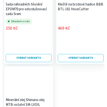
Sada náhradních těsnění
Kleště na brzdové hadice BBB
EPDM70 pro odvzdušnovací
BTL-161 HoseCutter
sadu Sram
Skladem u nás
250 Kč
469 Kč
VYBRAT VARIANTU
VYBRAT VARIANTU
Minerální olej Shimano olej
MTB-ostatní SM-LVOIL