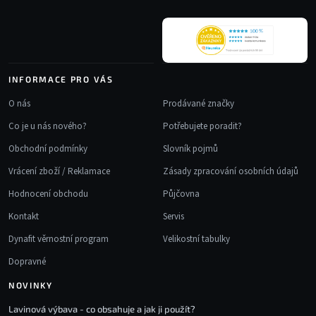
r
í
v
k
y
v
INFORMACE PRO VÁS
ý
p
O nás
Prodávané značky
i
Co je u nás nového?
Potřebujete poradit?
s
u
Obchodní podmínky
Slovník pojmů
Vrácení zboží / Reklamace
Zásady zpracování osobních údajů
Hodnocení obchodu
Půjčovna
Kontakt
Servis
Dynafit věrnostní program
Velikostní tabulky
Dopravné
NOVINKY
Lavinová výbava - co obsahuje a jak ji použít?