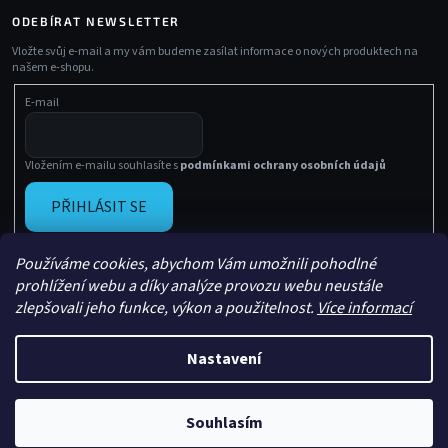
ODEBÍRAT NEWSLETTER
Vložte svůj e-mail a my vám budeme zasílat informace o nových produktech na
našem e-shopu.
E-mail
Vložením e-mailu souhlasíte s
podmínkami ochrany osobních údajů
PŘIHLÁSIT SE
Používáme cookies, abychom Vám umožnili pohodlné
prohlížení webu a díky analýze provozu webu neustále
zlepšovali jeho funkce, výkon a použitelnost.
Více informací
Nastavení
Vytvořil Shoptet
Copyright 2026
Sachasport
. Všechna práva vyhrazena.
Souhlasím
×
Ověřeno zákazníky
100 % spokojených · 90 dní