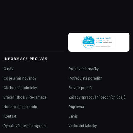
a
p
c
a
í
t
p
r
í
v
k
y
v
INFORMACE PRO VÁS
ý
p
O nás
Prodávané značky
i
Co je u nás nového?
Potřebujete poradit?
s
u
Obchodní podmínky
Slovník pojmů
Vrácení zboží / Reklamace
Zásady zpracování osobních údajů
Hodnocení obchodu
Půjčovna
Kontakt
Servis
Dynafit věrnostní program
Velikostní tabulky