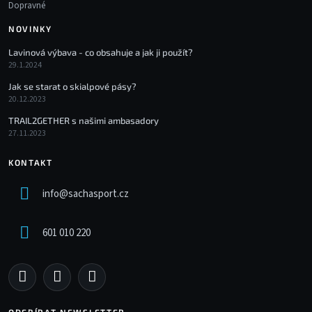
Dopravné
NOVINKY
Lavinová výbava - co obsahuje a jak ji použít?
29.1.2024
Jak se starat o skialpové pásy?
20.12.2023
TRAIL2GETHER s našimi ambasadory
27.11.2023
KONTAKT
info
@
sachasport.cz
601 010 220
ODEBÍRAT NEWSLETTER