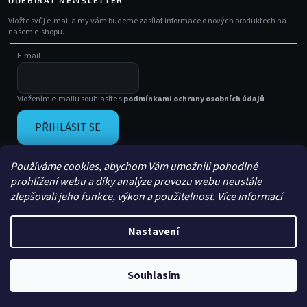
Vložte svůj e-mail a my vám budeme zasílat informace o nových produktech na
našem e-shopu.
E-mail
Vložením e-mailu souhlasíte s
podmínkami ochrany osobních údajů
PŘIHLÁSIT SE
Používáme cookies, abychom Vám umožnili pohodlné
prohlížení webu a díky analýze provozu webu neustále
zlepšovali jeho funkce, výkon a použitelnost.
Více informací
Nastavení
Vytvořil Shoptet
Copyright 2026
Sachasport
. Všechna práva vyhrazena.
Souhlasím
Upravil
Le Artist