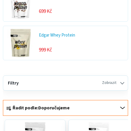
699 Kč
Edgar Whey Protein
999 Kč
V
ý
Filtry
Zobrazit
p
i
Ř
s
Řadit podle:
Doporučujeme
a
p
z
r
e
o