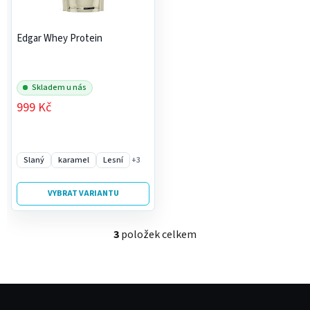
Edgar Whey Protein
Skladem u nás
999 Kč
Slaný
karamel
Lesní
+3
VYBRAT VARIANTU
3
položek celkem
O
v
l
á
Z
d
á