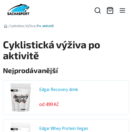
Přejít
na
obsah
/
/
/
Cyklistika
Výživa
Po aktivitě
Cyklistická výživa po
aktivitě
Nejprodávanější
Edgar Recovery drink
od 499 Kč
Edgar Whey Protein Vegan