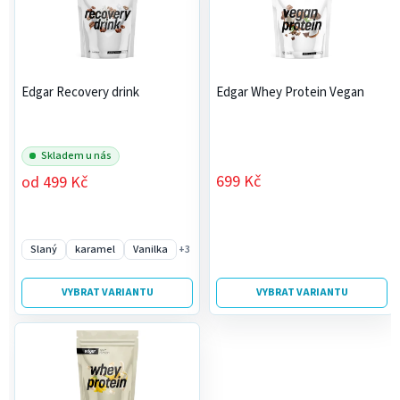
n
d
í
u
p
k
r
t
Edgar Recovery drink
Edgar Whey Protein Vegan
o
ů
d
u
Skladem u nás
k
699 Kč
od
499 Kč
t
ů
Slaný
karamel
Vanilka
+3
VYBRAT VARIANTU
VYBRAT VARIANTU