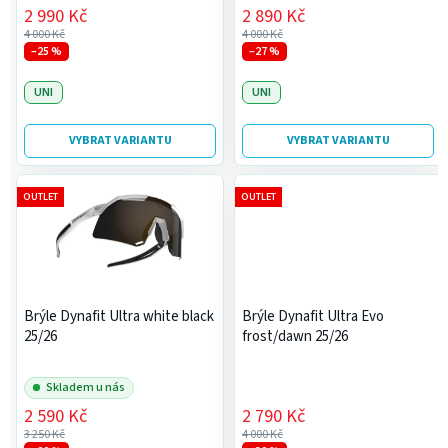
k
2 990 Kč
2 890 Kč
t
4 000 Kč
4 000 Kč
ů
–25 %
–27 %
UNI
UNI
VYBRAT VARIANTU
VYBRAT VARIANTU
OUTLET
OUTLET
Brýle Dynafit Ultra white black
Brýle Dynafit Ultra Evo
25/26
frost/dawn 25/26
Skladem u nás
2 590 Kč
2 790 Kč
3 250 Kč
4 000 Kč