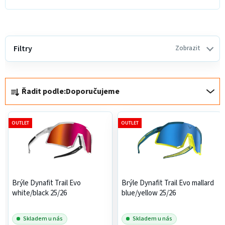
V
ý
Filtry
Zobrazit
p
i
Ř
s
Řadit podle:
Doporučujeme
a
p
z
r
e
o
OUTLET
OUTLET
n
d
í
u
p
k
r
t
Brýle Dynafit Trail Evo
Brýle Dynafit Trail Evo mallard
o
ů
white/black 25/26
blue/yellow 25/26
d
u
Skladem u nás
Skladem u nás