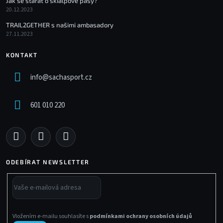
Jak se starat o skialpové pásy?
20.12.2023
TRAIL2GETHER s našimi ambasadory
27.11.2023
KONTAKT
info
@
sachasport.cz
601 010 220
ODEBÍRAT NEWSLETTER
Vložením e-mailu souhlasíte s
podmínkami ochrany osobních údajů