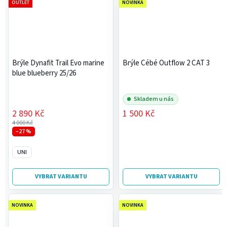
OUTLET
NOVINKA
Brýle Dynafit Trail Evo marine
Brýle Cébé Outflow 2 CAT 3
blue blueberry 25/26
Skladem u nás
2 890 Kč
1 500 Kč
4 000 Kč
–27 %
UNI
VYBRAT VARIANTU
VYBRAT VARIANTU
NOVINKA
NOVINKA