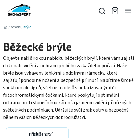
Přejít
na
obsah
/
/
Běhání
Brýle
Běžecké brýle
Objevte naši širokou nabídku běžeckých brýlí, které vám zajistí
dokonalé vidění a ochranu při běhu za každého počasí. Naše
brýle jsou vybaveny lehkými a odolnými rámečky, které
zajišťují pohodlné nošení a bezpečné přilnutí. Nabízíme široké
spektrum designů, včetně modelů s polarizovanými či
fotochromatickými čočkami, které poskytují optimální
ochranu proti slunečnímu záření a jasnému vidění při různých
světelných podmínkách. Udržujte svůj zrak ostrý a bezpečný
během vašich běžeckých dobrodružství.
Příslušenství