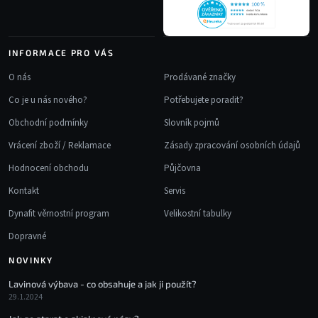
k
y
v
INFORMACE PRO VÁS
ý
p
O nás
Prodávané značky
i
Co je u nás nového?
Potřebujete poradit?
s
u
Obchodní podmínky
Slovník pojmů
Vrácení zboží / Reklamace
Zásady zpracování osobních údajů
Hodnocení obchodu
Půjčovna
Kontakt
Servis
Dynafit věrnostní program
Velikostní tabulky
Dopravné
NOVINKY
Lavinová výbava - co obsahuje a jak ji použít?
29.1.2024