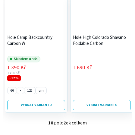
Hole Camp Backcountry
Hole High Colorado Shavano
Carbon W
Foldable Carbon
Skladem u nás
1 390 Kč
1 690 Kč
1 790 Kč
–22 %
66
-
125
cm
VYBRAT VARIANTU
VYBRAT VARIANTU
10
položek celkem
O
v