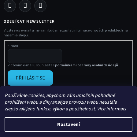
ODEBÍRAT NEWSLETTER
Vložte svůj e-mail a my vám budeme zasílat informace o nových produktech na
našem e-shopu.
E-mail
Vložením e-mailu souhlasíte s
podmínkami ochrany osobních údajů
PŘIHLÁSIT SE
Používáme cookies, abychom Vám umožnili pohodlné
prohlížení webu a díky analýze provozu webu neustále
zlepšovali jeho funkce, výkon a použitelnost.
Více informací
Nastavení
Vytvořil Shoptet
Copyright 2026
Sachasport
. Všechna práva vyhrazena.