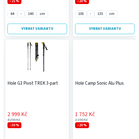
ů
–21 %
–20 %
64
-
140
cm
105
-
135
cm
VYBRAT VARIANTU
VYBRAT VARIANTU
Hole G3 Pivot TREK 3-part
Hole Camp Sonic Alu Plus
2 999 Kč
1 752 Kč
4 290 Kč
2 190 Kč
–30 %
–20 %