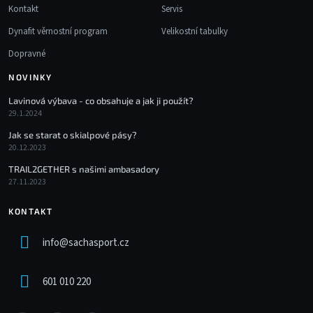
Kontakt
Servis
Dynafit věrnostní program
Velikostní tabulky
Dopravné
NOVINKY
Lavinová výbava - co obsahuje a jak ji použít?
29.1.2024
Jak se starat o skialpové pásy?
20.12.2023
TRAIL2GETHER s našimi ambasadory
27.11.2023
KONTAKT
info
@
sachasport.cz
601 010 220