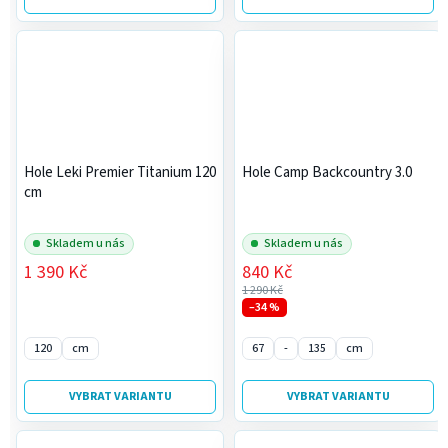
Hole Leki Premier Titanium 120
Hole Camp Backcountry 3.0
cm
Skladem u nás
Skladem u nás
1 390 Kč
840 Kč
1 290 Kč
–34 %
120
cm
67
-
135
cm
VYBRAT VARIANTU
VYBRAT VARIANTU