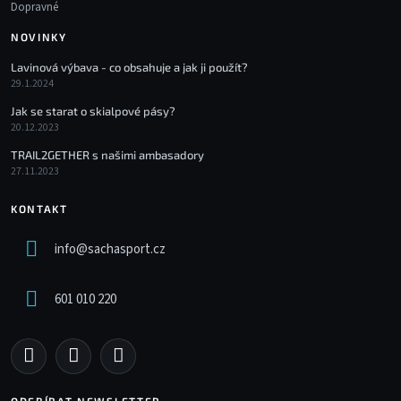
Dopravné
NOVINKY
Lavinová výbava - co obsahuje a jak ji použít?
29.1.2024
Jak se starat o skialpové pásy?
20.12.2023
TRAIL2GETHER s našimi ambasadory
27.11.2023
KONTAKT
info
@
sachasport.cz
601 010 220
ODEBÍRAT NEWSLETTER