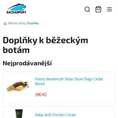
Přejít
na
obsah
/
/
/
Běhání
Boty
Doplňky
Doplňky k běžeckým
botám
Nejprodávanější
Vonný deodorizér Sidas Dryer Bags Cedar
Wood
390 Kč
Sidas Anti Friction Cream