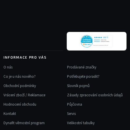
a
p
c
a
í
t
p
r
í
v
k
y
v
INFORMACE PRO VÁS
ý
p
O nás
Prodávané značky
i
Co je u nás nového?
Potřebujete poradit?
s
u
Obchodní podmínky
Slovník pojmů
Vrácení zboží / Reklamace
Zásady zpracování osobních údajů
Hodnocení obchodu
Půjčovna
Kontakt
Servis
Dynafit věrnostní program
Velikostní tabulky