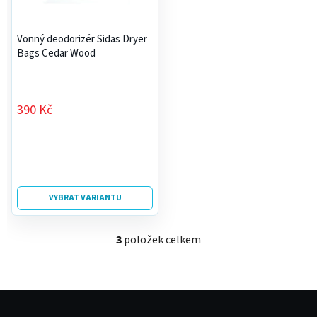
Vonný deodorizér Sidas Dryer
Bags Cedar Wood
390 Kč
VYBRAT VARIANTU
3
položek celkem
O
v
l
á
Z
d
á