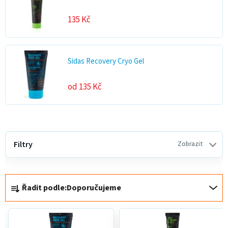
135 Kč
Sidas Recovery Cryo Gel
od 135 Kč
V
ý
Filtry
Zobrazit
p
i
Ř
s
Řadit podle:
Doporučujeme
a
p
z
r
e
o