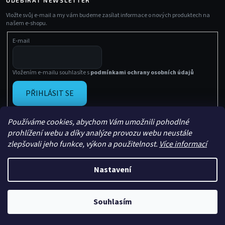
Vložte svůj e-mail a my vám budeme zasílat informace o nových produktech na
našem e-shopu.
E-mail
Vložením e-mailu souhlasíte s
podmínkami ochrany osobních údajů
PŘIHLÁSIT SE
Používáme cookies, abychom Vám umožnili pohodlné
prohlížení webu a díky analýze provozu webu neustále
zlepšovali jeho funkce, výkon a použitelnost.
Více informací
Nastavení
Vytvořil Shoptet
Copyright 2026
Sachasport
. Všechna práva vyhrazena.
Souhlasím
Upravil
Le Artist