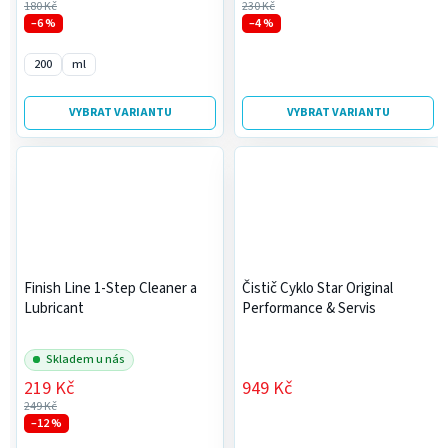
180 Kč
230 Kč
–6 %
–4 %
200
ml
VYBRAT VARIANTU
VYBRAT VARIANTU
Finish Line 1-Step Cleaner a
Čistič Cyklo Star Original
Lubricant
Performance & Servis
Skladem u nás
219 Kč
949 Kč
249 Kč
–12 %