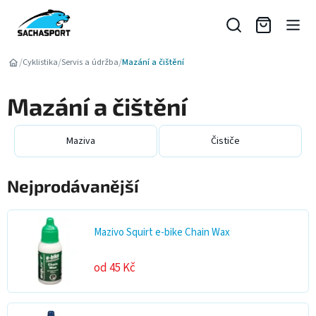
Přejít
na
obsah
/
/
/
Cyklistika
Servis a údržba
Mazání a čištění
Mazání a čištění
Maziva
Čističe
Nejprodávanější
Mazivo Squirt e-bike Chain Wax
od 45 Kč