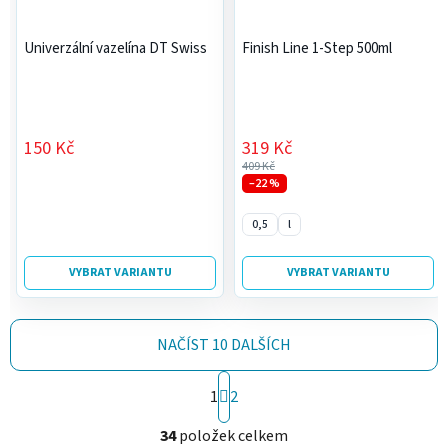
Univerzální vazelína DT Swiss
Finish Line 1-Step 500ml
150 Kč
319 Kč
409 Kč
–22 %
0,5
l
VYBRAT VARIANTU
VYBRAT VARIANTU
NAČÍST 10 DALŠÍCH
S
1
2
t
O
r
34
položek celkem
v
á