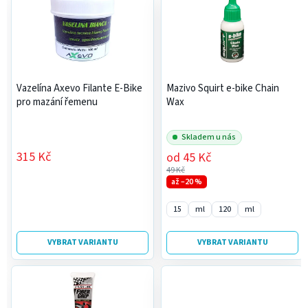
e
o
n
d
í
u
p
k
r
t
Vazelína Axevo Filante E-Bike
Mazivo Squirt e-bike Chain
o
ů
pro mazání řemenu
Wax
d
u
Skladem u nás
k
315 Kč
od
45 Kč
t
49 Kč
ů
až –20 %
15
ml
120
ml
VYBRAT VARIANTU
VYBRAT VARIANTU