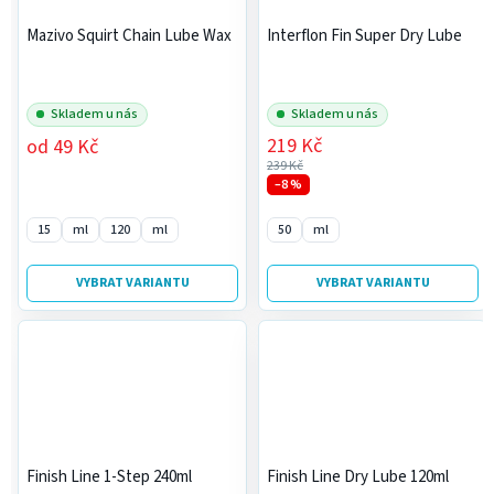
Mazivo Squirt Chain Lube Wax
Interflon Fin Super Dry Lube
Skladem u nás
Skladem u nás
219 Kč
od
49 Kč
239 Kč
–8 %
15
ml
120
ml
50
ml
VYBRAT VARIANTU
VYBRAT VARIANTU
Finish Line 1-Step 240ml
Finish Line Dry Lube 120ml