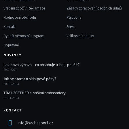
Vrácení zboží / Reklamace
Zásady zpracování osobních údajů
Hodnocení obchodu
Půjčovna
Kontakt
Servis
Dynafit věrnostní program
Velikostní tabulky
Dopravné
NOVINKY
Lavinová výbava - co obsahuje a jak ji použít?
29.1.2024
Jak se starat o skialpové pásy?
20.12.2023
TRAIL2GETHER s našimi ambasadory
27.11.2023
KONTAKT
info
@
sachasport.cz