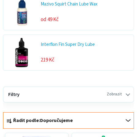
Mazivo Squirt Chain Lube Wax
od 49 Kč
Interflon Fin Super Dry Lube
219 Kč
V
ý
Filtry
Zobrazit
p
i
Ř
s
Řadit podle:
Doporučujeme
a
p
z
r