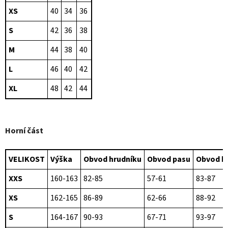
XS
40
34
36
S
42
36
38
M
44
38
40
L
46
40
42
XL
48
42
44
Horní část
VELIKOST
Výška
Obvod hrudníku
Obvod pasu
Obvod b
XXS
160-163
82-85
57-61
83-87
XS
162-165
86-89
62-66
88-92
S
164-167
90-93
67-71
93-97