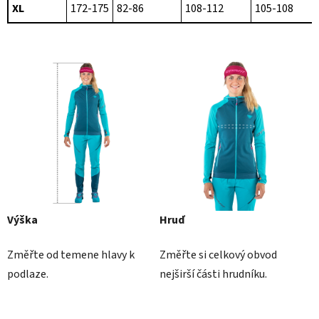
XL
172-175
82-86
108-112
105-108
Výška
Hruď
Změřte od temene hlavy k
Změřte si celkový obvod
podlaze.
nejširší části hrudníku.