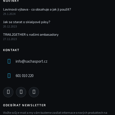
NOVINKY
Lavinová výbava - co obsahuje a jak ji použít?
29.1.2024
Jak se starat o skialpové pásy?
20.12.2023
TRAIL2GETHER s našimi ambasadory
27.11.2023
KONTAKT
info
@
sachasport.cz
601 010 220
ODEBÍRAT NEWSLETTER
Vložte svůj e-mail a my vám budeme zasílat informace o nových produktech na