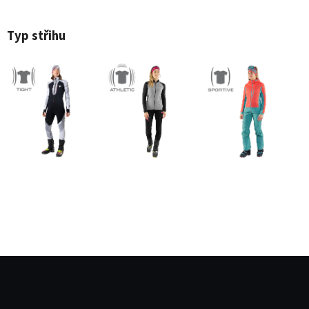
Typ střihu
Z
á
p