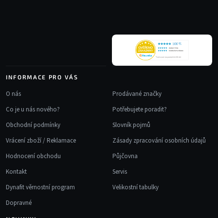
a
t
í
INFORMACE PRO VÁS
O nás
Prodávané značky
Co je u nás nového?
Potřebujete poradit?
Obchodní podmínky
Slovník pojmů
Vrácení zboží / Reklamace
Zásady zpracování osobních údajů
Hodnocení obchodu
Půjčovna
Kontakt
Servis
Dynafit věrnostní program
Velikostní tabulky
Dopravné