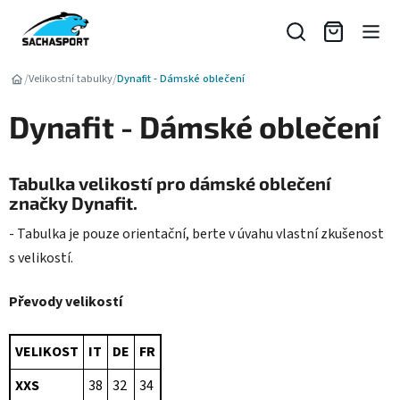
Přejít
na
obsah
/
/
Velikostní tabulky
Dynafit - Dámské oblečení
Dynafit - Dámské oblečení
Tabulka velikostí pro dámské oblečení
značky Dynafit.
- Tabulka je pouze orientační, berte v úvahu vlastní zkušenost
s velikostí.
Převody velikostí
VELIKOST
IT
DE
FR
XXS
38
32
34