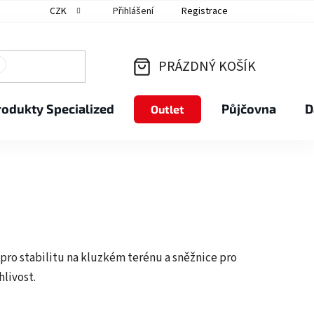
CZK
Přihlášení
Registrace
PRÁZDNÝ KOŠÍK
NÁKUPNÍ
rodukty Specialized
Půjčovna
D
Outlet
KOŠÍK
 pro stabilitu na kluzkém terénu a sněžnice pro
livost.