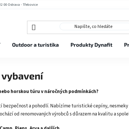
2 00 Ostrava - Třebovice
í
Outdoor a turistika
Produkty Dynafit
P
o vybavení
 nebo horskou túru v náročných podmínkách?
stí bezpečnost a pohodlí. Nabízíme turistické cepíny, nesmeky
chází od renomovaných výrobců s důrazem na kvalitu a spoleh
Camp, Pieps, Arva a dalších.