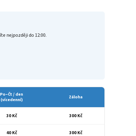
íte nejpozději do 12:00.
Po–Čt / den
Záloha
(vícedenní)
30 Kč
300 Kč
40 Kč
300 Kč