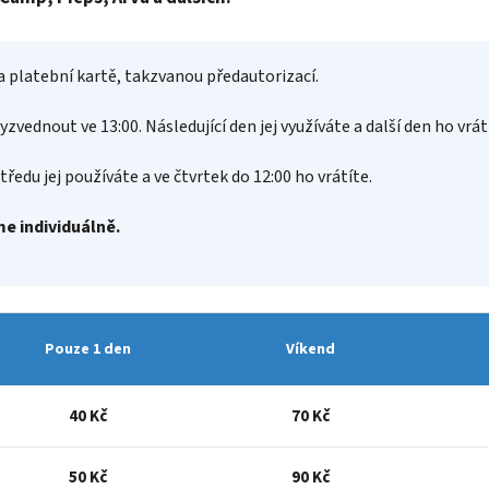
a platební kartě, takzvanou předautorizací.
zvednout ve 13:00. Následující den jej využíváte a další den ho vrát
středu jej používáte a ve čtvrtek do 12:00 ho vrátíte.
me individuálně.
Pouze 1 den
Víkend
40 Kč
70 Kč
50 Kč
90 Kč