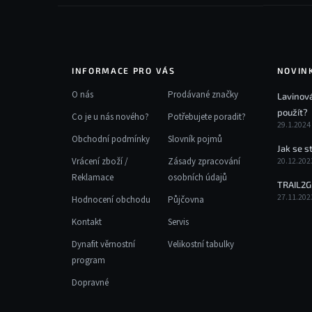
INFORMACE PRO VÁS
NOVIN
O nás
Prodávané značky
Lavinová
použít?
Co je u nás nového?
Potřebujete poradit?
29.1.2024
Obchodní podmínky
Slovník pojmů
Jak se s
Vrácení zboží /
Zásady zpracování
20.12.202
Reklamace
osobních údajů
TRAIL2G
27.11.202
Hodnocení obchodu
Půjčovna
Kontakt
Servis
Dynafit věrnostní
Velikostní tabulky
program
Dopravné