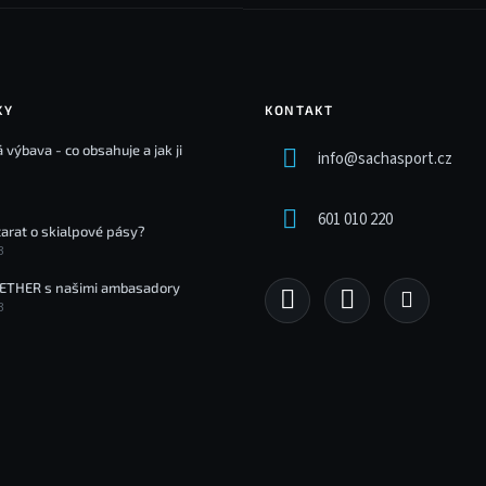
KY
KONTAKT
 výbava - co obsahuje a jak ji
info
@
sachasport.cz
601 010 220
tarat o skialpové pásy?
3
ETHER s našimi ambasadory
3