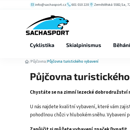
Přejít
info@sachasport.cz
601 010 220
Zemědělská 5582/1a, 72
na
obsah
Cyklistika
Skialpinismus
Běhán
/
/
Půjčovna
Půjčovna turistického vybavení
Půjčovna turistickéh
Chystáte se na zimní lezecké dobrodružství
U nás najdete kvalitní vybavení, které vám zaji
pohodlnou chůzi v hlubokém sněhu. Vybavení po
Zapůjčit si můžete vybavení značek Dynafit, 