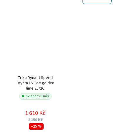
Triko Dynafit Speed
Dryarn LS Tee golden
lime 25/26
Skladem u nás
1 610 Kč
2 150 Kč
–25 %