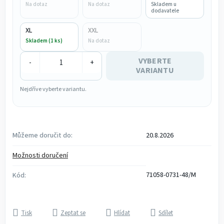
Na dotaz
Na dotaz
Skladem u
dodavatele
XL
XXL
Skladem (1 ks)
Na dotaz
VYBERTE
-
+
VARIANTU
Nejdříve vyberte variantu.
Můžeme doručit do:
20.8.2026
Možnosti doručení
71058-0731-48/M
Kód:
Tisk
Zeptat se
Hlídat
Sdílet