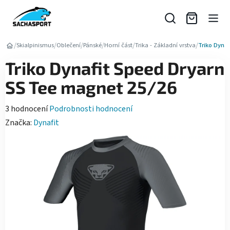
Přejít
na
obsah
/
/
/
/
/
/
Skialpinismus
Oblečení
Pánské
Horní část
Trika - Základní vrstva
Triko Dyna
Triko Dynafit Speed Dryarn
SS Tee magnet 25/26
Průměrné
3 hodnocení
Podrobnosti hodnocení
hodnocení
Značka:
Dynafit
produktu
je
5,0
z
5
hvězdiček.