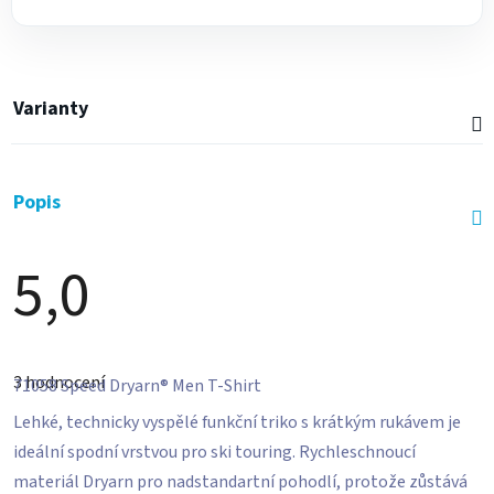
Varianty
Popis
5,0
Průměrné
hodnocení
3 hodnocení
produktu
71058
Speed Dryarn® Men T-Shirt
je
5,0
Lehké, technicky vyspělé funkční triko s krátkým rukávem je
z
ideální spodní vrstvou pro ski touring. Rychleschnoucí
5
hvězdiček.
materiál Dryarn pro nadstandartní pohodlí, protože zůstává