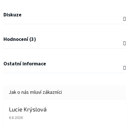
Diskuze
Hodnocení (3)
Ostatní informace
Lucie Krýslová
Hodnocení obchodu je 5 z 5 hvězdiček.
6.8.2026