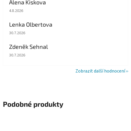
Alena Kiskova
Hodnocení obchodu je 5 z 5 hvězdiček.
4.8.2026
Lenka Olbertova
Hodnocení obchodu je 5 z 5 hvězdiček.
30.7.2026
Zdeněk Sehnal
Hodnocení obchodu je 5 z 5 hvězdiček.
30.7.2026
Zobrazit další hodnocení
Podobné produkty