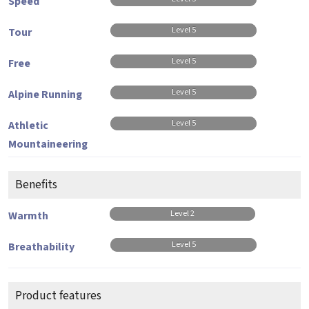
Speed
Level 5
Tour
Level 5
Free
Level 5
Alpine Running
Level 5
Athletic
Mountaineering
Benefits
Level 2
Warmth
Level 5
Breathability
Product features