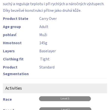
suchý a reguluje teplotu i při rychlých a náročných výstupech.
Díky bezešvé konstrukci přilne jako druhá kůže.
Product State
Carry Over
Age group
Adult
pohlaví
Muži
Hmotnost
145
g
Layers
Baselayer
Clothing fit
Tight
Product
Standard
Segmentation
Activities
Level 5
Race
Level 5