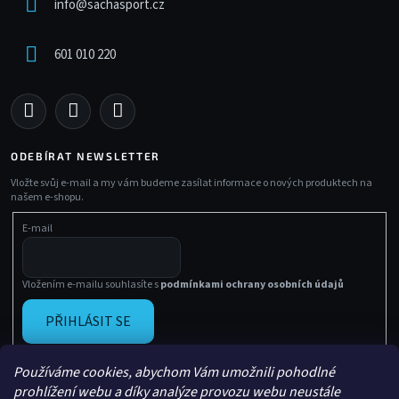
info
@
sachasport.cz
601 010 220
ODEBÍRAT NEWSLETTER
Vložte svůj e-mail a my vám budeme zasílat informace o nových produktech na
našem e-shopu.
E-mail
Vložením e-mailu souhlasíte s
podmínkami ochrany osobních údajů
PŘIHLÁSIT SE
Používáme cookies, abychom Vám umožnili pohodlné
prohlížení webu a díky analýze provozu webu neustále