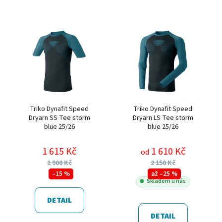
Triko Dynafit Speed
Triko Dynafit Speed
Dryarn SS Tee storm
Dryarn LS Tee storm
blue 25/26
blue 25/26
1 615 Kč
1 610 Kč
od
1 900 Kč
2 150 Kč
–15 %
až –25 %
Skladem u nás
DETAIL
DETAIL