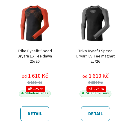
Triko Dynafit Speed
Triko Dynafit Speed
Dryarn LS Tee dawn
Dryarn LS Tee magnet
25/26
25/26
1 610 Kč
1 610 Kč
od
od
2 150 Kč
2 150 Kč
až –25 %
až –25 %
Skladem u nás
Skladem u nás
DETAIL
DETAIL