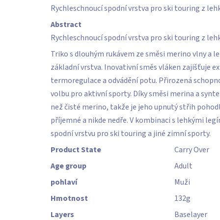
5
Rychleschnoucí spodní vrstva pro ski touring z leh
hvězdiček.
Abstract
Rychleschnoucí spodní vrstva pro ski touring z leh
Triko s dlouhým rukávem ze směsi merino vlny a le
základní vrstva. Inovativní směs vláken zajišťuje
termoregulace a odvádění potu. Přirozená schopno
volbu pro aktivní sporty. Díky směsi merina a synte
než čisté merino, takže je jeho upnutý střih pohodl
příjemné a nikde nedře. V kombinaci s lehkými legín
spodní vrstvu pro ski touring a jiné zimní sporty.
Product State
Carry Over
Age group
Adult
pohlaví
Muži
Hmotnost
132
g
Layers
Baselayer