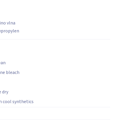
no vlna
ypropylen
ean
ine bleach
 dry
 cool synthetics