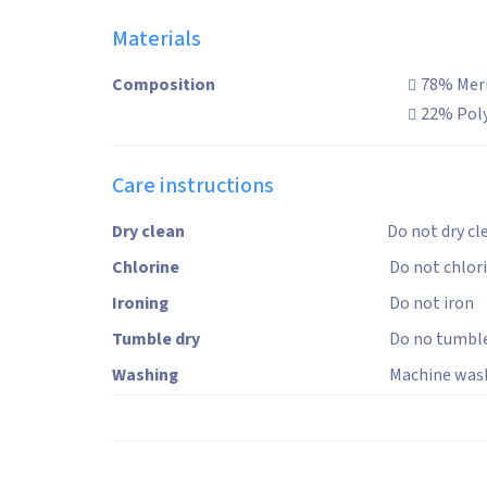
Materials
Composition
78% Meri
22% Pol
Care instructions
Dry clean
Do not dry cl
Chlorine
Do not chlor
Ironing
Do not iron
Tumble dry
Do no tumble
Washing
Machine wash