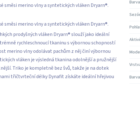
Barva
ké směsi merino vlny a syntetických vláken Dryarn®.
Sezó
ké směsi merino vlny a syntetických vláken Dryarn®.
Pohla
hkých prodyšných vláken Dryarn® slouží jako ideální
Aktiv
 extrémně rychleschnoucí tkaninu s výbornou schopností
st merino vlny odolávat pachům z něj činí výbornou
Mode
tických vláken je výsledná tkanina odolnější a pružnější
Vrstv
nější. Triko je kompletně bez švů, takže je na dotek
ami třičtvrteční délky Dynafit získáte ideální hřejivou
Barva