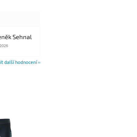
eněk Sehnal
ězdiček.
ocení obchodu je 5 z 5 hvězdiček.
.2026
it další hodnocení