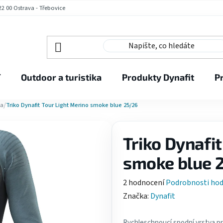
2 00 Ostrava - Třebovice
í
Outdoor a turistika
Produkty Dynafit
P
/
va
Triko Dynafit Tour Light Merino smoke blue 25/26
Triko Dynafit
smoke blue 
Průměrné
2 hodnocení
Podrobnosti ho
hodnocení
Značka:
Dynafit
produktu
je
Rychleschnoucí spodní vrstva pro