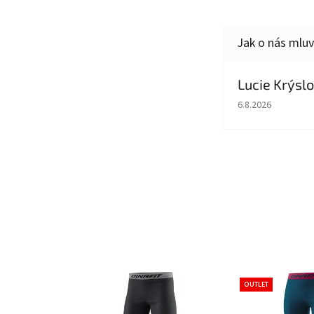
Lucie Krýsl
Hodnocení obcho
6.8.2026
OUTLET