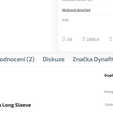
Můžeme doručit do:
Možnosti doručení
Kód:
Tisk
Zeptat se
odnocení (2)
Diskuze
Značka
Dynafi
Dopl
Kateg
o Long Sleeve
Záruk