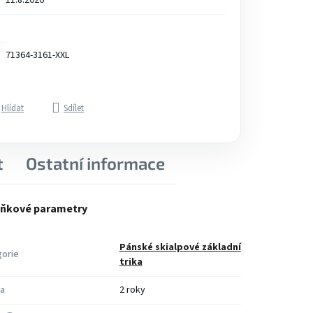
11.8.2026
71364-3161-XXL
Hlídat
Sdílet
t
Ostatní informace
ňkové parametry
Pánské skialpové základní
orie
trika
a
2 roky