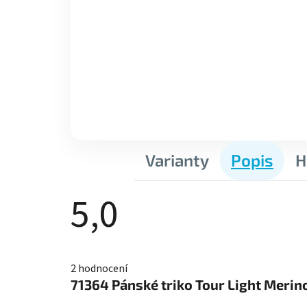
Varianty
Popis
H
5,0
Průměrné
hodnocení
2 hodnocení
produktu
je
71364
Pánské triko Tour Light Merin
5,0
z