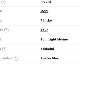
modrá
?
na
25/26
ví
Pánské
ita
Tour
?
l
Tour Light Merino
a
Základní
?
 výrobce
Smoke Blue
?