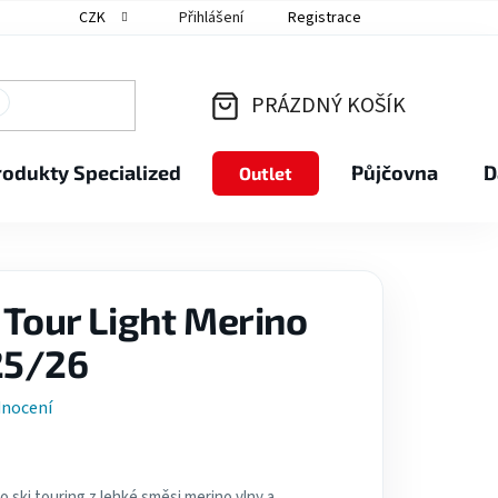
CZK
Přihlášení
Registrace
PRÁZDNÝ KOŠÍK
NÁKUPNÍ
rodukty Specialized
Půjčovna
D
Outlet
KOŠÍK
 Tour Light Merino
25/26
dnocení
 ski touring z lehké směsi merino vlny a