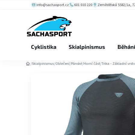
Přejít
info@sachasport.cz
601 010 220
Zemědělská 5582/1a, 72
na
obsah
Cyklistika
Skialpinismus
Běhán
/
/
/
/
/
Skialpinismus
Oblečení
Pánské
Horní část
Trika - Základní vrst