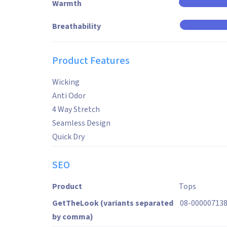
Warmth
Breathability
Product Features
Wicking
Anti Odor
4 Way Stretch
Seamless Design
Quick Dry
SEO
Product
Tops
GetTheLook (variants separated
08-00000713
by comma)