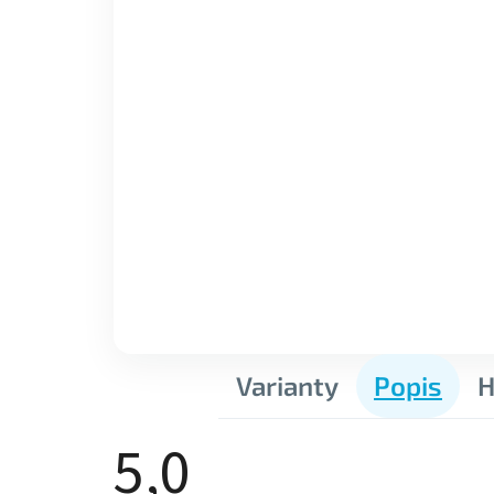
Varianty
Popis
H
5,0