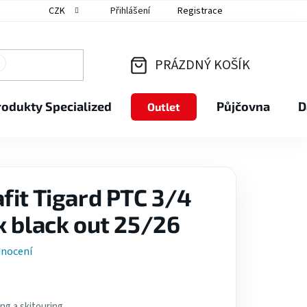
CZK
Přihlášení
Registrace
PRÁZDNÝ KOŠÍK
NÁKUPNÍ
rodukty Specialized
Půjčovna
D
Outlet
KOŠÍK
fit Tigard PTC 3/4
x black out 25/26
dnocení
ing a skitouring.