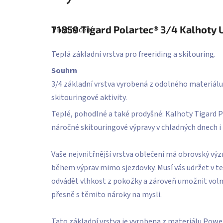
Průměrné
hodnocení
71859
Tigard Polartec® 3/4 Kalhoty 
1 hodnocení
produktu
je
5,0
Teplá základní vrstva pro freeriding a skitouring.
z
5
Souhrn
hvězdiček.
3/4 základní vrstva vyrobená z odolného materiálu
skitouringové aktivity.
Teplé, pohodlné a také prodyšné: Kalhoty Tigard Po
náročné skitouringové výpravy v chladných dnech i 
Vaše nejvnitřnější vrstva oblečení má obrovský vý
během výprav mimo sjezdovky. Musí vás udržet v te
odvádět vlhkost z pokožky a zároveň umožnit volný
přesně s těmito nároky na mysli.
Tato základní vrstva je vyrobena z materiálu Power