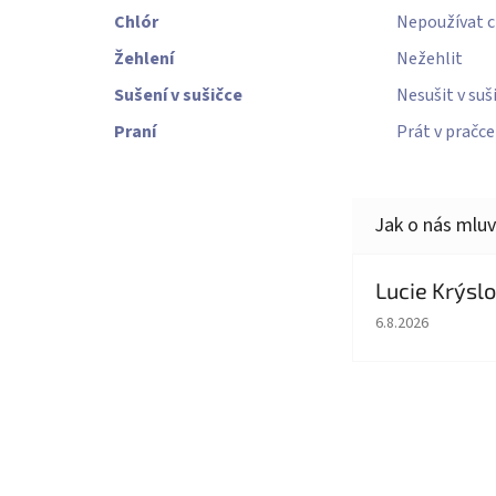
Chlór
Nepoužívat c
Žehlení
Nežehlit
Sušení v sušičce
Nesušit v suš
Praní
Prát v pračc
Lucie Krýsl
Hodnocení obcho
6.8.2026