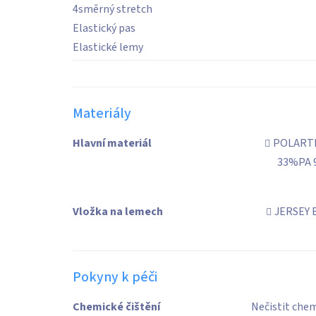
4směrný stretch
Elastický pas
Elastické lemy
Materiály
Hlavní materiál
POLARTE
33%PA 
Vložka na lemech
JERSEY 
Pokyny k péči
Chemické čištění
Nečistit che