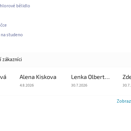
hlorové bělidlo
ičce
e na studeno
ová
Alena Kiskova
Lenka Olbertova
Zd
du je 5 z 5 hvězdiček.
Hodnocení obchodu je 5 z 5 hvězdiček.
Hodnocení obchodu je 5 z 5 hv
Hodn
4.8.2026
30.7.2026
30.7
Zobraz