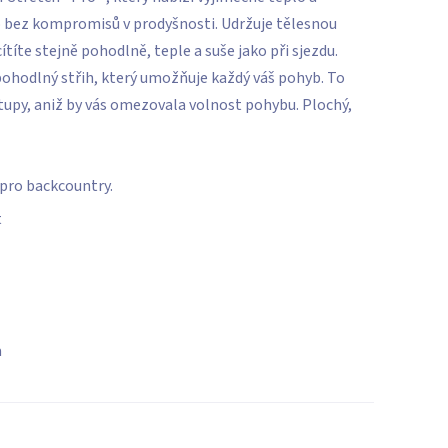
o bez kompromisů v prodyšnosti. Udržuje tělesnou
títe stejně pohodlně, teple a suše jako při sjezdu.
 pohodlný střih, který umožňuje každý váš pohyb. To
upy, aniž by vás omezovala volnost pohybu. Plochý,
 pro backcountry.
t
a