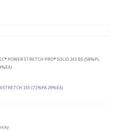
C® POWER STRETCH PRO® SOLID 243 BS (58%PL
9%EA)
BISTRETCH 155 (71%PA 29%EA)
micky