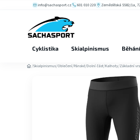
Přejít
info@sachasport.cz
601 010 220
Zemědělská 5582/1a, 72
na
obsah
Cyklistika
Skialpinismus
Běhán
/
/
/
/
/
/
Skialpinismus
Oblečení
Pánské
Dolní část
Kalhoty
Základní vr