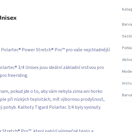
Kateg
Unisex
Barva
Sezó
Pohla
 Polartec® Power Stretch® Pro™ pro vaše nejchladnější
Aktiv
lartec® 3/4 Unisex jsou ideální základní vrstvou pro
Mode
pro freeriding.
Vrstv
znam, pokud jde o to, aby vám nebyla zima ani horko
Barva
ple při nízkých teplotách, mít výbornou prodyšnost,
 pohyb. Kalhoty Tigard Polartec 3/4 byly vyvinuty
 Stretch® Pro™, který nabízí výjimečné teplo a