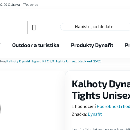
2 00 Ostrava - Třebovice
í
Outdoor a turistika
Produkty Dynafit
P
/
stva
Kalhoty Dynafit Tigard PTC 3/4 Tights Unisex black out 25/26
Kalhoty Dyna
Tights Unise
Průměrné
1 hodnocení
Podrobnosti ho
hodnocení
Značka:
Dynafit
produktu
je
Teplá základní vrstva pro freerid