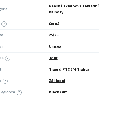
Pánské skialpové základní
orie
kalhoty
černá
?
na
25/26
ví
Unisex
ita
Tour
?
l
Tigard PTC 3/4 Tights
a
Základní
?
 výrobce
Black Out
?