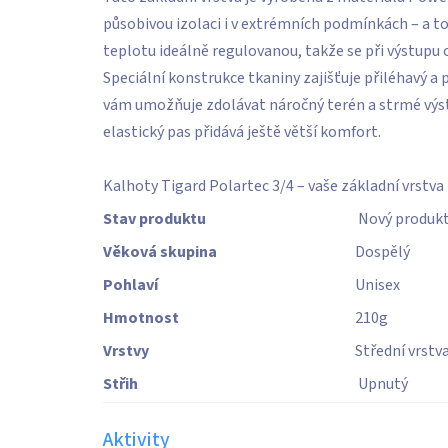
působivou izolaci i v extrémních podmínkách – a t
teplotu ideálně regulovanou, takže se při výstupu cí
Speciální konstrukce tkaniny zajišťuje přiléhavý a
vám umožňuje zdolávat náročný terén a strmé výst
elastický pas přidává ještě větší komfort.
Kalhoty Tigard Polartec 3/4 – vaše základní vrstva
Stav produktu
Nový produk
Věková skupina
Dospělý
Pohlaví
Unisex
Hmotnost
210
g
Vrstvy
Střední vrstv
Střih
Upnutý
Aktivity