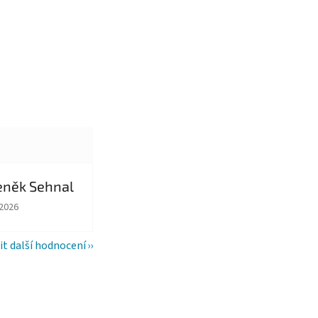
eněk Sehnal
ězdiček.
ocení obchodu je 5 z 5 hvězdiček.
.2026
it další hodnocení