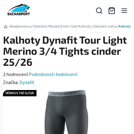
Přejít
na
obsah
/
/
/
/
/
/
/
Skialpinismus
Oblečení
Pánské
Dolní část
Kalhoty
Základní vrstva
Kalhoty D
Kalhoty Dynafit Tour Light
Merino 3/4 Tights cinder
25/26
Průměrné
2 hodnocení
Podrobnosti hodnocení
hodnocení
Značka:
Dynafit
produktu
VĚRNOSTNÍ SLEVA
je
5,0
z
5
hvězdiček.