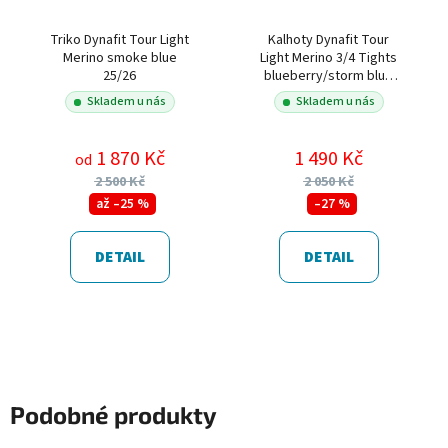
Triko Dynafit Tour Light
Kalhoty Dynafit Tour
Merino smoke blue
Light Merino 3/4 Tights
25/26
blueberry/storm blue
24/25
Skladem u nás
Skladem u nás
1 870 Kč
1 490 Kč
od
2 500 Kč
2 050 Kč
až –25 %
–27 %
DETAIL
DETAIL
Podobné produkty