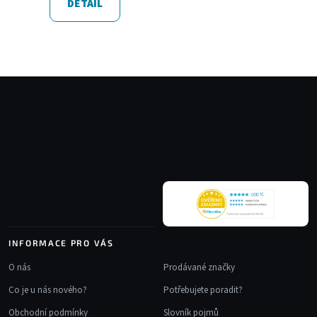
DETAIL
Z
á
p
a
t
í
INFORMACE PRO VÁS
O nás
Prodávané značky
Co je u nás nového?
Potřebujete poradit?
Obchodní podmínky
Slovník pojmů