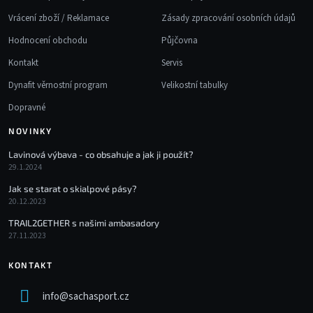
Vrácení zboží / Reklamace
Zásady zpracování osobních údajů
Hodnocení obchodu
Půjčovna
Kontakt
Servis
Dynafit věrnostní program
Velikostní tabulky
Dopravné
NOVINKY
Lavinová výbava - co obsahuje a jak ji použít?
29.1.2024
Jak se starat o skialpové pásy?
20.12.2023
TRAIL2GETHER s našimi ambasadory
27.11.2023
KONTAKT
info
@
sachasport.cz