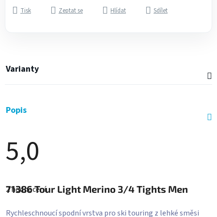
Tisk
Zeptat se
Hlídat
Sdílet
Varianty
Popis
5,0
Průměrné
hodnocení
71386
Tour Light Merino 3/4 Tights Men
2 hodnocení
produktu
je
5,0
Rychleschnoucí spodní vrstva pro ski touring z lehké směsi
z