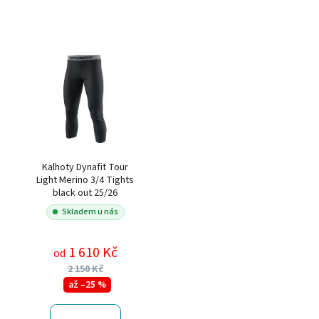
Kalhoty Dynafit Tour
Light Merino 3/4 Tights
black out 25/26
Skladem u nás
1 610 Kč
od
2 150 Kč
až –25 %