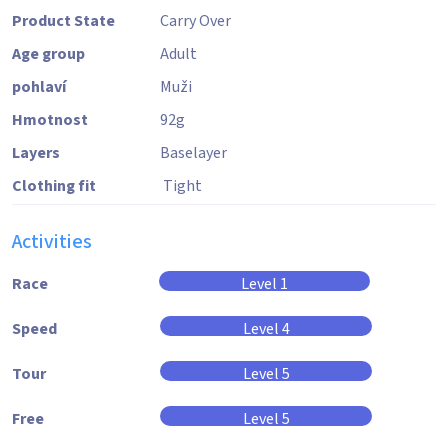
Product State
Carry Over
Age group
Adult
pohlaví
Muži
Hmotnost
92
g
Layers
Baselayer
Clothing fit
Tight
Activities
Race
Level 1
Speed
Level 4
Tour
Level 5
Free
Level 5