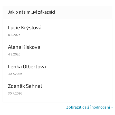
Lucie Krýslová
Hodnocení obchodu je 5 z 5 hvězdiček.
6.8.2026
Alena Kiskova
Hodnocení obchodu je 5 z 5 hvězdiček.
4.8.2026
Lenka Olbertova
Hodnocení obchodu je 5 z 5 hvězdiček.
30.7.2026
Zdeněk Sehnal
Hodnocení obchodu je 5 z 5 hvězdiček.
30.7.2026
Zobrazit další hodnocení