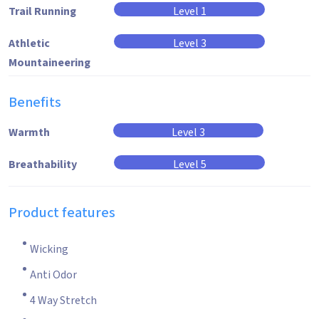
Trail Running
Level 1
Athletic
Level 3
Mountaineering
Benefits
Warmth
Level 3
Breathability
Level 5
Product features
Wicking
Anti Odor
4 Way Stretch