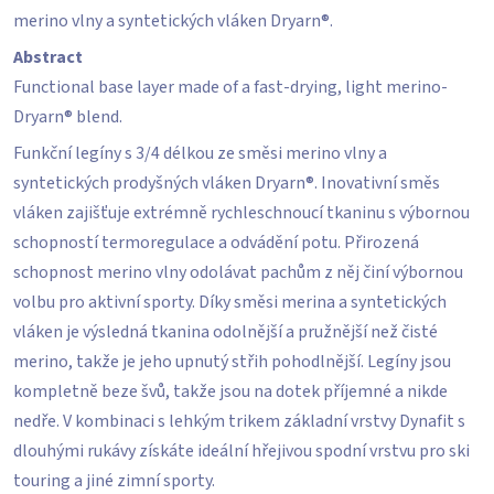
5
merino vlny a syntetických vláken Dryarn®.
hvězdiček.
Abstract
Functional base layer made of a fast-drying, light merino-
Dryarn® blend.
Funkční legíny s 3/4 délkou ze směsi merino vlny a
syntetických prodyšných vláken Dryarn®. Inovativní směs
vláken zajišťuje extrémně rychleschnoucí tkaninu s výbornou
schopností termoregulace a odvádění potu. Přirozená
schopnost merino vlny odolávat pachům z něj činí výbornou
volbu pro aktivní sporty. Díky směsi merina a syntetických
vláken je výsledná tkanina odolnější a pružnější než čisté
merino, takže je jeho upnutý střih pohodlnější. Legíny jsou
kompletně beze švů, takže jsou na dotek příjemné a nikde
nedře. V kombinaci s lehkým trikem základní vrstvy Dynafit s
dlouhými rukávy získáte ideální hřejivou spodní vrstvu pro ski
touring a jiné zimní sporty.