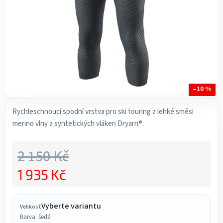
–10 %
Rychleschnoucí spodní vrstva pro ski touring z lehké směsi
merino vlny a syntetických vláken Dryarn®.
2 150 Kč
1 935 Kč
Měrná cena:
Vyberte variantu
Velikost
Barva: šedá