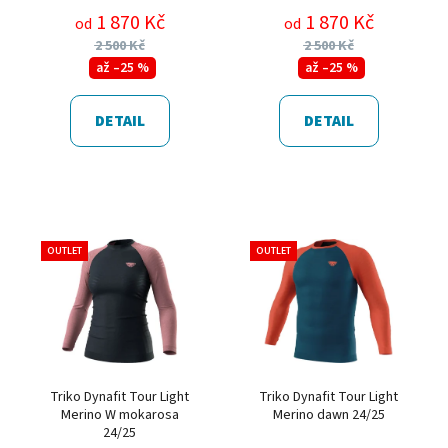
1 870 Kč
1 870 Kč
od
od
2 500 Kč
2 500 Kč
až –25 %
až –25 %
DETAIL
DETAIL
OUTLET
OUTLET
Triko Dynafit Tour Light
Triko Dynafit Tour Light
Merino W mokarosa
Merino dawn 24/25
24/25