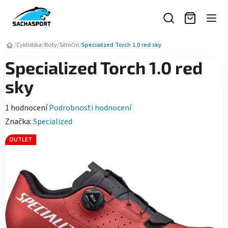
Přejít
na
obsah
/
/
/
/
Cyklistika
Boty
Silniční
Specialized Torch 1.0 red sky
Specialized Torch 1.0 red
sky
Průměrné
1 hodnocení
Podrobnosti hodnocení
hodnocení
Značka:
Specialized
produktu
OUTLET
je
5,0
z
5
hvězdiček.