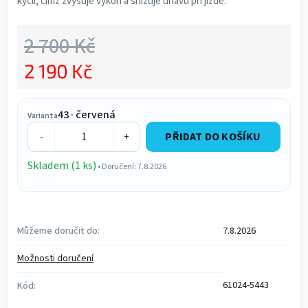
kyčlí, čímž zvyšuje výkon a snižuje únavu při jízdě.
2 700 Kč
2 190 Kč
Měrná cena:
43 · červená
Varianta
PŘIDAT DO KOŠÍKU
-
+
Skladem (1 ks)
• Doručení: 7.8.2026
Můžeme doručit do:
7.8.2026
Možnosti doručení
61024-5443
Kód: