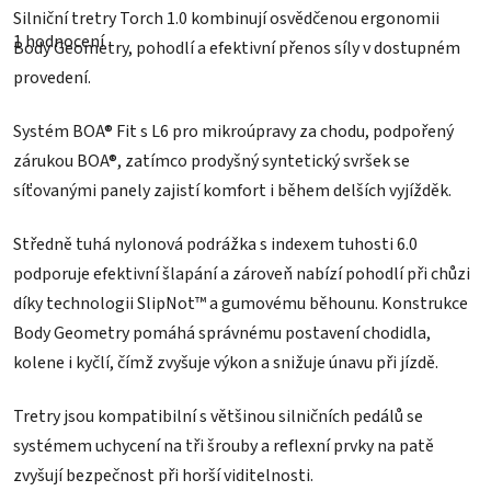
Průměrné
Silniční tretry Torch 1.0 kombinují osvědčenou ergonomii
hodnocení
1 hodnocení
produktu
Body Geometry, pohodlí a efektivní přenos síly v dostupném
je
provedení.
5,0
z
5
Systém BOA® Fit s L6 pro mikroúpravy za chodu, podpořený
hvězdiček.
zárukou BOA®, zatímco prodyšný syntetický svršek se
síťovanými panely zajistí komfort i během delších vyjížděk.
Středně tuhá nylonová podrážka s indexem tuhosti 6.0
podporuje efektivní šlapání a zároveň nabízí pohodlí při chůzi
díky technologii SlipNot™ a gumovému běhounu. Konstrukce
Body Geometry pomáhá správnému postavení chodidla,
kolene i kyčlí, čímž zvyšuje výkon a snižuje únavu při jízdě.
Tretry jsou kompatibilní s většinou silničních pedálů se
systémem uchycení na tři šrouby a reflexní prvky na patě
zvyšují bezpečnost při horší viditelnosti.