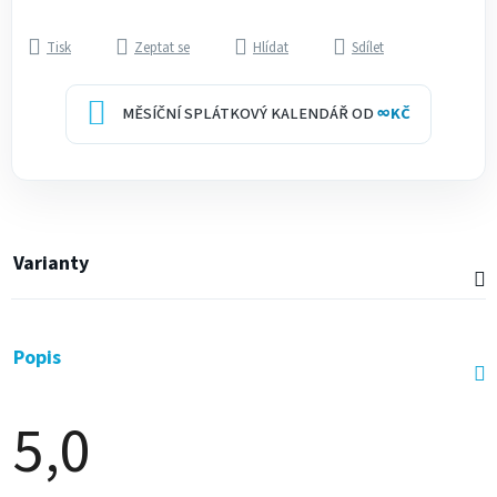
Tisk
Zeptat se
Hlídat
Sdílet
MĚSÍČNÍ SPLÁTKOVÝ KALENDÁŘ OD
∞
KČ
Varianty
Popis
5,0