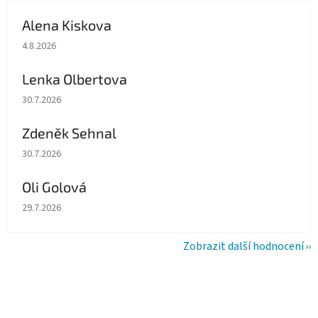
Alena Kiskova
Hodnocení obchodu je 5 z 5 hvězdiček.
4.8.2026
Lenka Olbertova
Hodnocení obchodu je 5 z 5 hvězdiček.
30.7.2026
Zdeněk Sehnal
Hodnocení obchodu je 5 z 5 hvězdiček.
30.7.2026
Oli Golová
Hodnocení obchodu je 5 z 5 hvězdiček.
29.7.2026
Zobrazit další hodnocení