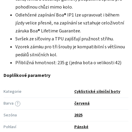
pohodlnou chůzi mimo kolo.
Odlehčené zapínání Boa® IP1 lze upravovat i během
jízdy velice přesně, na zapínání se vztahuje celoživotní
záruka Boa® Lifetime Guarantee.
Svršek ze síťoviny a TPU zajišťují pružnost střihu.
Vzorek zámku pro tři šrouby je kompatibilní s většinou
pedálů silničních kol.
Přibližná hmotnost: 235 g (jedna bota o velikosti 42)
Doplňkové parametry
Kategorie
Cyklistické silniční boty
Barva
červená
?
Sezóna
2025
Pohlaví
Pánské