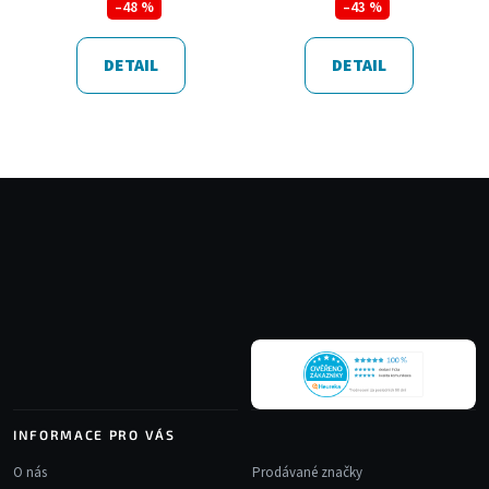
–48 %
–43 %
DETAIL
DETAIL
Z
á
p
a
t
í
INFORMACE PRO VÁS
O nás
Prodávané značky