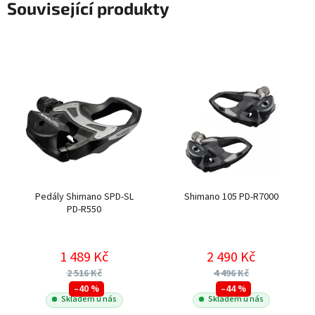
Související produkty
Pedály Shimano SPD-SL
Shimano 105 PD-R7000
PD-R550
1 489 Kč
2 490 Kč
2 516 Kč
4 496 Kč
–40 %
–44 %
Skladem u nás
Skladem u nás