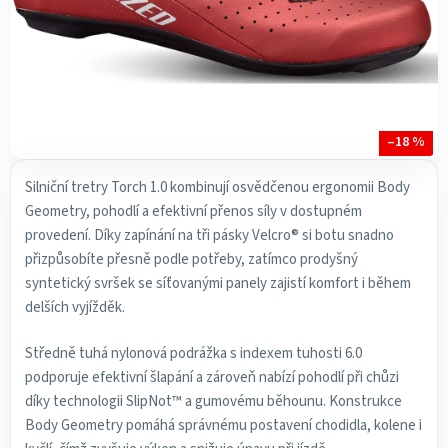
–18 %
Silniční tretry Torch 1.0 kombinují osvědčenou ergonomii Body
Geometry, pohodlí a efektivní přenos síly v dostupném
provedení. Díky zapínání na tři pásky Velcro® si botu snadno
přizpůsobíte přesně podle potřeby, zatímco prodyšný
syntetický svršek se síťovanými panely zajistí komfort i během
delších vyjížděk.
Středně tuhá nylonová podrážka s indexem tuhosti 6.0
podporuje efektivní šlapání a zároveň nabízí pohodlí při chůzi
díky technologii SlipNot™ a gumovému běhounu. Konstrukce
Body Geometry pomáhá správnému postavení chodidla, kolene i