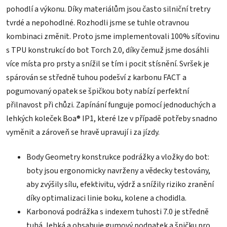
pohodlí a výkonu. Díky materiálům jsou často silniční tretry
tvrdé a nepohodlné. Rozhodli jsme se tuhle otravnou
kombinaci změnit. Proto jsme implementovali 100% síťovinu
s TPU konstrukcí do bot Torch 2.0, díky čemuž jsme dosáhli
více místa pro prsty a snížil se tím i pocit stísnění. Svršek je
spárován se středně tuhou podešví z karbonu FACT a
pogumovaný opatek se špičkou boty nabízí perfektní
přilnavost při chůzi. Zapínání funguje pomocí jednoduchých a
lehkých koleček Boa® IP1, které lze v případě potřeby snadno
vyměnit a zároveň se hravě upravují i za jízdy.
Body Geometry konstrukce podrážky a vložky do bot:
boty jsou ergonomicky navrženy a vědecky testovány,
aby zvýšily sílu, efektivitu, výdrž a snížily riziko zranění
díky optimalizaci linie boku, kolene a chodidla.
Karbonová podrážka s indexem tuhosti 7.0 je středně
tuhá, lehká a obsahuje gumový podpatek a špičku pro