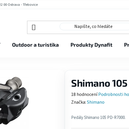
2 00 Ostrava - Třebovice
í
Outdoor a turistika
Produkty Dynafit
P
Shimano 105
Průměrné
18 hodnocení
Podrobnosti h
hodnocení
Značka:
Shimano
produktu
je
Pedály Shimano 105 PD-R7000.
4,1