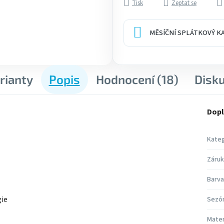
Tisk
Zeptat se
MĚSÍČNÍ SPLÁTKOVÝ 
rianty
Popis
Hodnocení (18)
Disk
Dopl
Kateg
Záruk
Barva
gie
Sezó
Mater