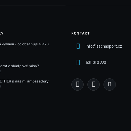
KY
KONTAKT
 výbava - co obsahuje a jak ji
info
@
sachasport.cz
601 010 220
tarat o skialpové pásy?
3
ETHER s našimi ambasadory
3