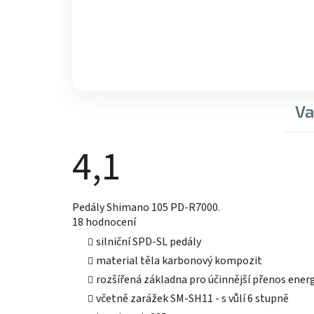
Va
4,1
Průměrné
Pedály Shimano 105 PD-R7000.
hodnocení
18 hodnocení
produktu
je
silniční SPD-SL pedály
4,1
z
material těla karbonový kompozit
5
rozšířená základna pro účinnější přenos ener
hvězdiček.
včetně zarážek SM-SH11 - s vůlí 6 stupně