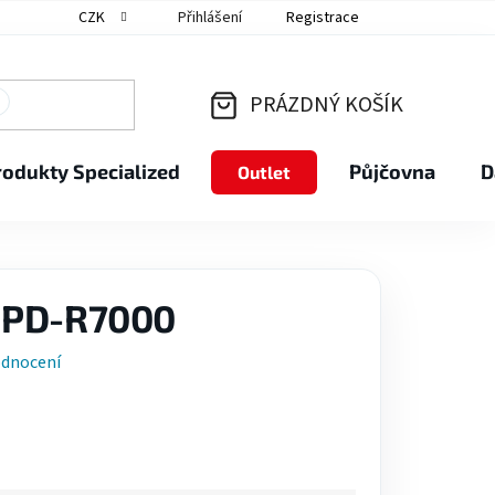
CZK
Přihlášení
Registrace
PRÁZDNÝ KOŠÍK
NÁKUPNÍ
rodukty Specialized
Půjčovna
D
Outlet
KOŠÍK
 PD-R7000
odnocení