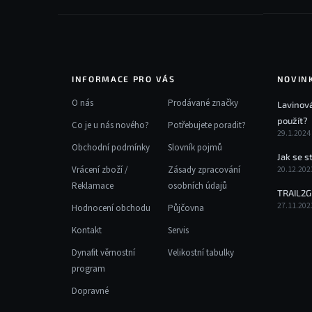
INFORMACE PRO VÁS
NOVIN
O nás
Prodávané značky
Lavinová
použít?
Co je u nás nového?
Potřebujete poradit?
29.1.2024
Obchodní podmínky
Slovník pojmů
Jak se s
Vrácení zboží /
Zásady zpracování
20.12.202
Reklamace
osobních údajů
TRAIL2G
27.11.202
Hodnocení obchodu
Půjčovna
Kontakt
Servis
Dynafit věrnostní
Velikostní tabulky
program
Dopravné