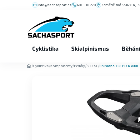
Přejít
info@sachasport.cz
601 010 220
Zemědělská 5582/1a, 72
na
obsah
Cyklistika
Skialpinismus
Běhán
/
/
/
/
/
Cyklistika
Komponenty
Pedály
SPD-SL
Shimano 105 PD-R7000