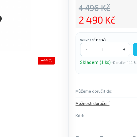
z
4 496 Kč
5
2 490 Kč
hvězdiček.
Měrná cena:
černá
Velikost
-
+
–44 %
Skladem (1 ks)
• Doručení: 11.8
Můžeme doručit do:
Možnosti doručení
Kód: