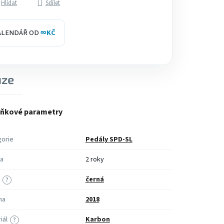
Hlídat
Sdílet
KALENDÁŘ OD
∞
KČ
uze
ňkové parametry
orie
Pedály SPD-SL
a
2 roky
černá
?
na
2018
iál
Karbon
?