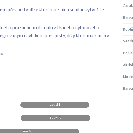
Záruk
m přes prsty, díky kterému z nich snadno vytvoříte
Barva
dolného pružného materiálu z tkaného nylonového
Doplň
grovaným návlekem přes prsty, díky kterému z nich v
Sezó
rs
Pohla
Aktiv
Mode
Barva
Level 1
Level 5
Level 5