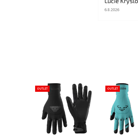
Lucie Krýsl
Hodnocení obcho
6.8.2026
OUTLET
OUTLET