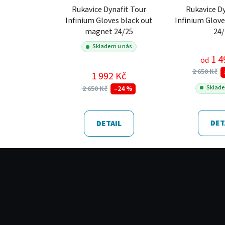
Rukavice Dynafit Tour
Rukavice Dy
Infinium Gloves black out
Infinium Glove
magnet 24/25
24
Skladem u nás
1 4
od
2 650 Kč
1 992 Kč
Sklade
2 650 Kč
–24 %
DET
DETAIL
Z
á
p
a
t