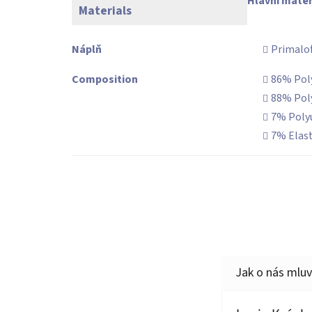
Hlavní mater
Materials
Náplň
Primalof
Composition
86% Pol
88% Pol
7% Poly
7% Elas