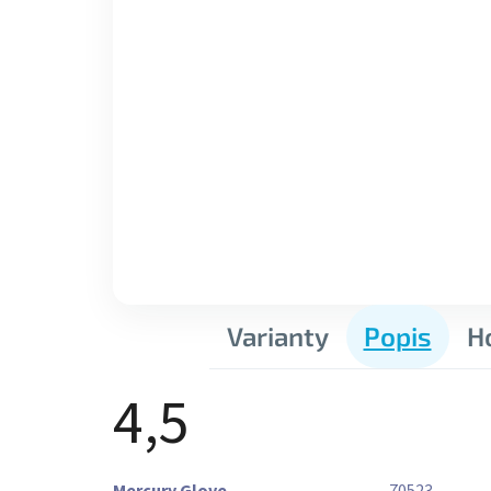
Varianty
Popis
H
4,5
Průměrné