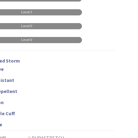
Level 3
Level 0
Level 0
ted Storm
ve
istant
pellent
on
le Cuff
e