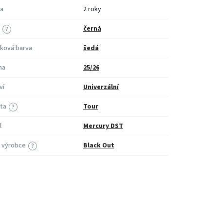
a
2 roky
černá
?
ková barva
šedá
na
25/26
ví
Univerzální
ita
Tour
?
l
Mercury DST
 výrobce
Black Out
?