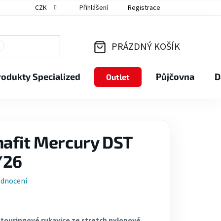
CZK
Přihlášení
Registrace
PRÁZDNÝ KOŠÍK
NÁKUPNÍ
rodukty Specialized
Půjčovna
D
Outlet
KOŠÍK
afit Mercury DST
/26
odnocení
itouringové rukavice ze stretch nylonové