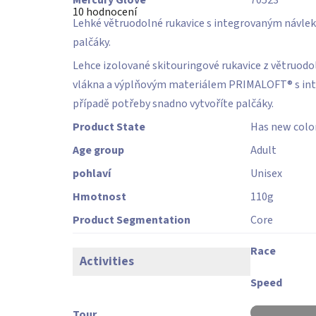
Mercury Glove
70523
hodnocení
10 hodnocení
produktu
Lehké větruodolné rukavice s integrovaným návleke
je
4,5
palčáky.
z
5
Lehce izolované skitouringové rukavice z větruo
hvězdiček.
vlákna a výplňovým materiálem PRIMALOFT® s inte
případě potřeby snadno vytvoříte palčáky.
Product State
Has new colo
Age group
Adult
pohlaví
Unisex
Hmotnost
110
g
Product Segmentation
Core
Race
Activities
Speed
Tour