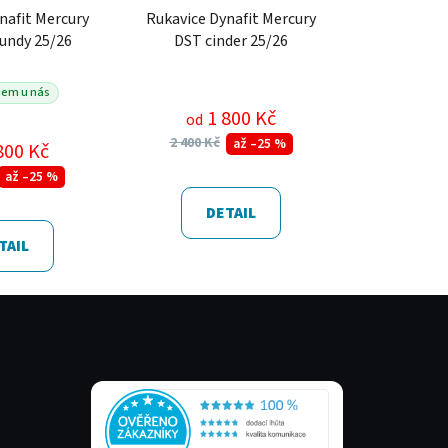
nafit Mercury
Rukavice Dynafit Mercury
undy 25/26
DST cinder 25/26
dem u nás
1 800 Kč
od
2 400 Kč
až –25 %
800 Kč
až –25 %
DETAIL
TAIL