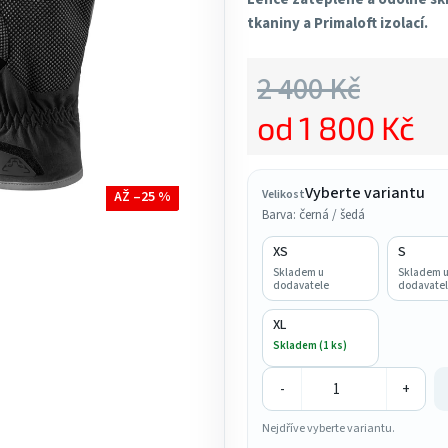
tkaniny a Primaloft izolací.
4,5
z
2 400 Kč
5
hvězdiček.
od
1 800 Kč
Měrná cena:
Vyberte variantu
Velikost
AŽ –25 %
Barva: černá / šedá
XS
S
Skladem u
Skladem 
dodavatele
dodavatel
XL
Skladem (1 ks)
-
+
Nejdříve vyberte variantu.