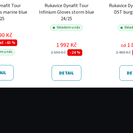
nafit Tour
Rukavice Dynafit Tour
Rukavice Dy
s marine blue
Infinium Gloves storm blue
DST burg
/25
24/25
Skladem u nás
Skla
90 Kč
až –43 %
1 992 Kč
1 
od
m u nás
2 650 Kč
2 400 Kč
–24 %
AIL
DETAIL
DE