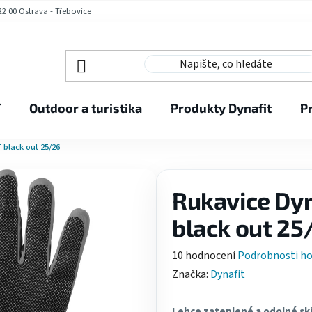
2 00 Ostrava - Třebovice
í
Outdoor a turistika
Produkty Dynafit
P
 black out 25/26
Rukavice Dyn
black out 25
Průměrné
10 hodnocení
Podrobnosti h
hodnocení
Značka:
Dynafit
produktu
je
Lehce zateplené a odolné sk