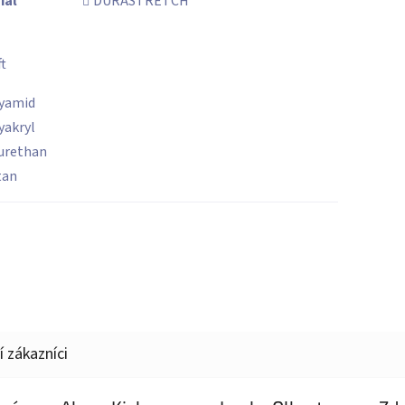
iál
DURASTRETCH
t
yamid
yakryl
urethan
tan