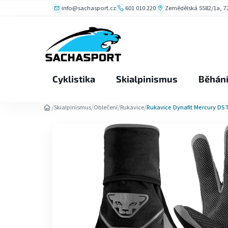
Přejít
info@sachasport.cz
601 010 220
Zemědělská 5582/1a, 72
na
obsah
Cyklistika
Skialpinismus
Běhán
/
/
/
/
Skialpinismus
Oblečení
Rukavice
Rukavice Dynafit Mercury DST