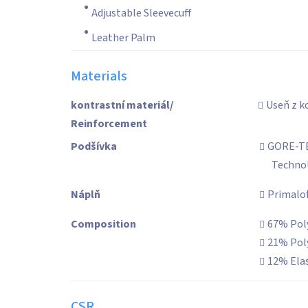
Adjustable Sleevecuff
Leather Palm
Materials
kontrastní materiál/
Useň z k
Reinforcement
Podšívka
GORE-TE
Techno
Náplň
Primalof
Composition
67% Pol
21% Pol
12% Ela
CSR