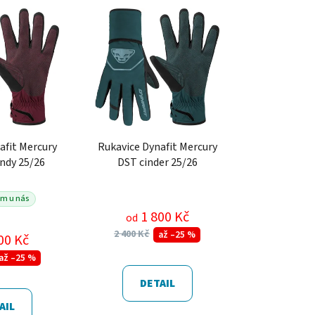
afit Mercury
Rukavice Dynafit Mercury
ndy 25/26
DST cinder 25/26
m u nás
1 800 Kč
od
2 400 Kč
až –25 %
00 Kč
až –25 %
DETAIL
AIL