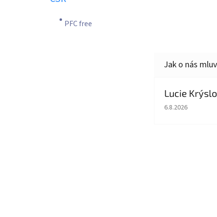
PFC free
Lucie Krýsl
Hodnocení obcho
6.8.2026