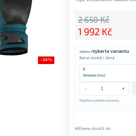
5,0
z
2 650 Kč
5
1 992 Kč
hvězdiček.
Měrná cena:
Vyberte variantu
Velikost
Barva: modrá / černá
–24 %
S
Skladem (2 ks)
-
+
Nejdříve vyberte variantu.
Můžeme doručit do: