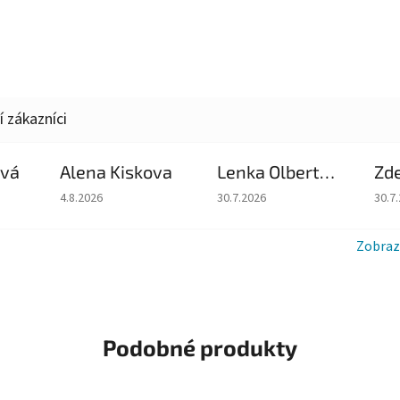
ová
Alena Kiskova
Lenka Olbertova
Zd
du je 5 z 5 hvězdiček.
Hodnocení obchodu je 5 z 5 hvězdiček.
Hodnocení obchodu je 5 z 5 hv
Hodn
4.8.2026
30.7.2026
30.7
Zobraz
Podobné produkty