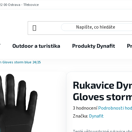
2 00 Ostrava - Třebovice
í
Outdoor a turistika
Produkty Dynafit
P
um Gloves storm blue 24/25
Rukavice Dyn
Gloves stor
Průměrné
3 hodnocení
Podrobnosti ho
hodnocení
Značka:
Dynafit
produktu
je
Teplé větruvrdozné rukavice vho