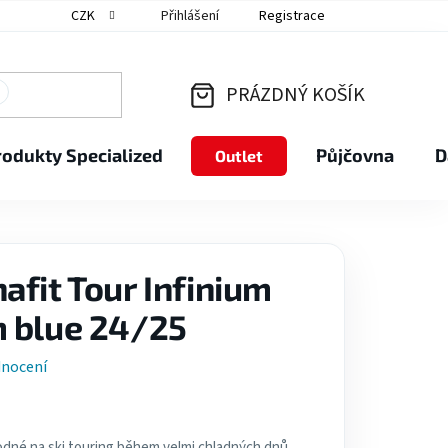
CZK
Přihlášení
Registrace
PRÁZDNÝ KOŠÍK
NÁKUPNÍ
rodukty Specialized
Půjčovna
D
Outlet
KOŠÍK
afit Tour Infinium
m blue 24/25
dnocení
dné na ski touring během velmi chladných dnů.