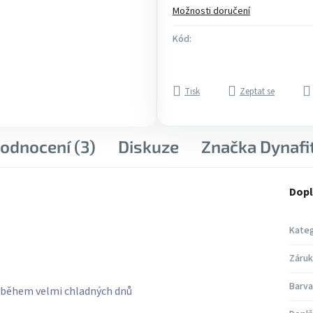
Možnosti doručení
Kód:
Tisk
Zeptat se
odnocení (3)
Diskuze
Značka
Dynafi
Dopl
Kateg
Záruk
Barva
g během velmi chladných dnů