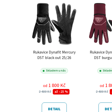
Rukavice Dynafit Mercury
Rukavice Dyn
DST black out 25/26
DST burgu
Skladem u nás
Sklade
1 800 Kč
1 8
od
od
2 400 Kč
2 400 Kč
až –25 %
DETAIL
DET