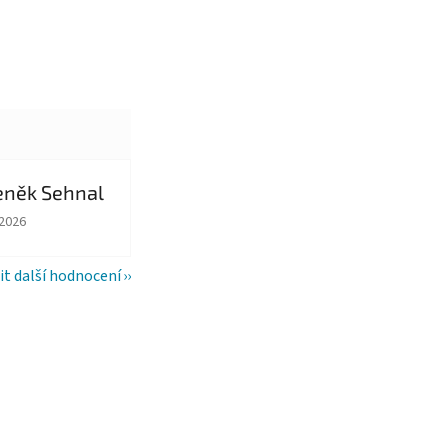
eněk Sehnal
ězdiček.
ocení obchodu je 5 z 5 hvězdiček.
.2026
it další hodnocení