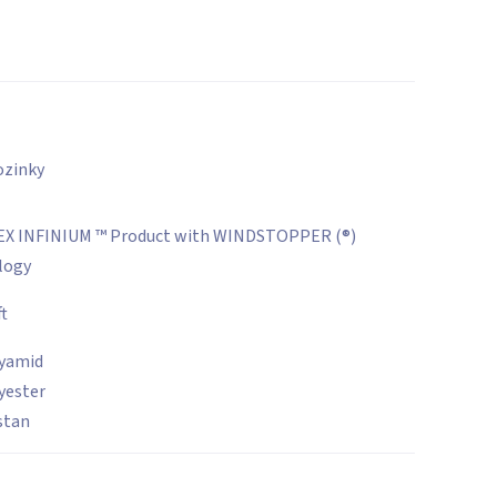
ozinky
X INFINIUM ™ Product with WINDSTOPPER (®)
logy
t
yamid
yester
stan