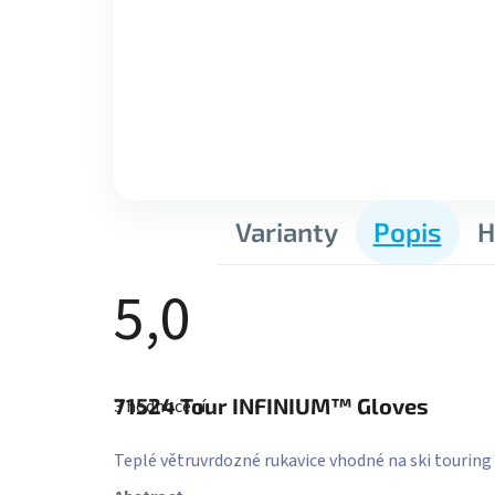
Varianty
Popis
H
5,0
Průměrné
hodnocení
71524
Tour INFINIUM™ Gloves
3 hodnocení
produktu
je
5,0
Teplé větruvrdozné rukavice vhodné na ski tourin
z
5