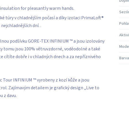
Doplň
insulation for pleasantly warm hands.
Sezó
é túry v chladnějším počasí a díky izolaci PrimaLoft®
Pohla
nejchladnějších dní. .
Aktiv
olnou podšívku GORE-TEX INFINIUM ™ a jsou izolovány
Mode
y tomu jsou 100% větruvzdorné, voděodolné a také
 cítíte dobře i v chladných dnech a za nepříznivého
Barva
c Tour INFINIUM ™ vyrobeny z kozí kůže a jsou
rol. Zajímavým detailem je grafický design „Live to
u z davu.