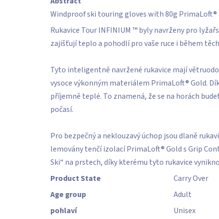
Abstract
hvězdiček.
Windproof ski touring gloves with 80g PrimaLoft® 
Rukavice Tour INFINIUM ™ byly navrženy pro lyžařsk
zajišťují teplo a pohodlí pro vaše ruce i během těch 
Tyto inteligentně navržené rukavice mají větruod
vysoce výkonným materiálem PrimaLoft® Gold. Dík
příjemně teplé. To znamená, že se na horách budete
počasí.
Pro bezpečný a neklouzavý úchop jsou dlaně rukavi
lemovány tenčí izolací PrimaLoft® Gold s Grip Cont
Ski“ na prstech, díky kterému tyto rukavice vynikno
Product State
Carry Over
Age group
Adult
pohlaví
Unisex