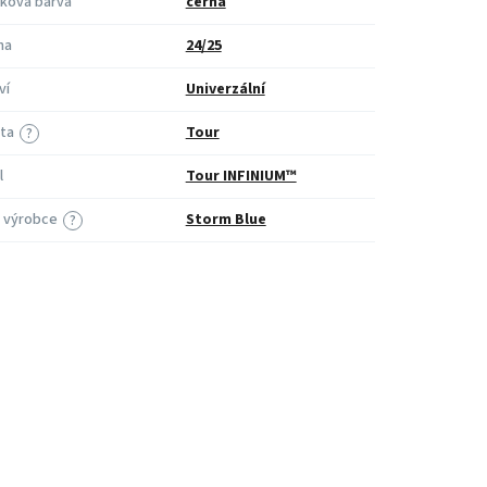
ková barva
černá
na
24/25
ví
Univerzální
ita
Tour
?
l
Tour INFINIUM™
 výrobce
Storm Blue
?