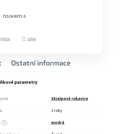
71524-8071-S
Hlídat
Sdílet
t
Ostatní informace
ňkové parametry
orie
Skialpové rukavice
a
2 roky
modrá
?