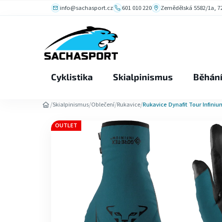
Přejít
info@sachasport.cz
601 010 220
Zemědělská 5582/1a, 72
na
obsah
Cyklistika
Skialpinismus
Běhán
/
/
/
/
Skialpinismus
Oblečení
Rukavice
Rukavice Dynafit Tour Infini
OUTLET