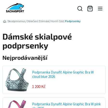
Přejít
na
obsah
/
/
/
/
/
Skialpinismus
Oblečení
Dámské
Horní část
Podprsenky
Dámské skialpové
podprsenky
Nejprodávanější
Podprsenka Dynafit Alpine Graphic Bra W
cloud blue 2026
1 200 Kč
Podprsenka Dynafit Alpine Graphic Bra W pink