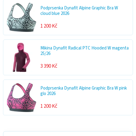
Podprsenka Dynafit Alpine Graphic Bra W
cloud blue 2026
1 200 Kč
Mikina Dynafit Radical PTC Hooded W magenta
25/26
3 390 Kč
Podprsenka Dynafit Alpine Graphic Bra W pink
glo 2026
1 200 Kč
V