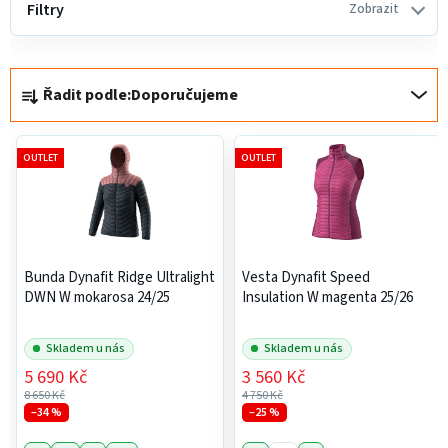
ý
Filtry
Zobrazit
p
i
Ř
s
Řadit podle:
Doporučujeme
a
p
z
r
e
o
OUTLET
OUTLET
n
d
í
u
p
k
r
t
Bunda Dynafit Ridge Ultralight
Vesta Dynafit Speed
o
ů
DWN W mokarosa 24/25
Insulation W magenta 25/26
d
u
Skladem u nás
Skladem u nás
k
5 690 Kč
3 560 Kč
t
8 650 Kč
4 750 Kč
ů
–34 %
–25 %