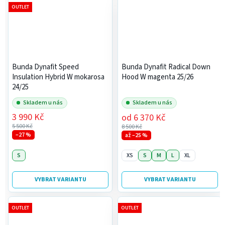
OUTLET
Bunda Dynafit Speed
Bunda Dynafit Radical Down
Insulation Hybrid W mokarosa
Hood W magenta 25/26
24/25
Skladem u nás
Skladem u nás
3 990 Kč
od
6 370 Kč
5 500 Kč
8 500 Kč
–27 %
až –25 %
S
XS
S
M
L
XL
VYBRAT VARIANTU
VYBRAT VARIANTU
OUTLET
OUTLET