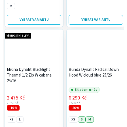
M
VYBRAT VARIANTU
VYBRAT VARIANTU
VĚRNOSTNÍ SLEVA
Mikina Dynafit Blacklight
Bunda Dynafit Radical Down
Thermal 1/2 Zip W cabana
Hood W cloud blue 25/26
25/26
Skladem u nás
2 475 Kč
6 290 Kč
2 750 Kč
8 500 Kč
–10 %
–26 %
XS
L
XS
S
M