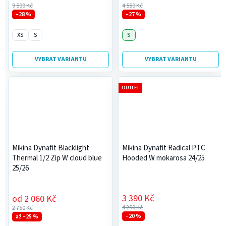
9 500 Kč
4 550 Kč
–28 %
–27 %
XS
S
S
VYBRAT VARIANTU
VYBRAT VARIANTU
OUTLET
Mikina Dynafit Blacklight
Mikina Dynafit Radical PTC
Thermal 1/2 Zip W cloud blue
Hooded W mokarosa 24/25
25/26
3 390 Kč
od
2 060 Kč
4 250 Kč
2 750 Kč
–20 %
až –25 %