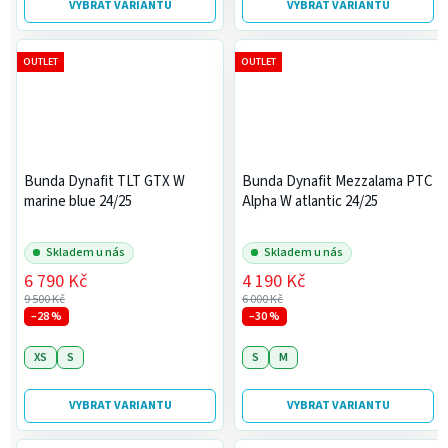
VYBRAT VARIANTU
VYBRAT VARIANTU
OUTLET
OUTLET
Bunda Dynafit TLT GTX W
Bunda Dynafit Mezzalama PTC
marine blue 24/25
Alpha W atlantic 24/25
Skladem u nás
Skladem u nás
6 790 Kč
4 190 Kč
9 500 Kč
6 000 Kč
–28 %
–30 %
XS
S
S
M
VYBRAT VARIANTU
VYBRAT VARIANTU