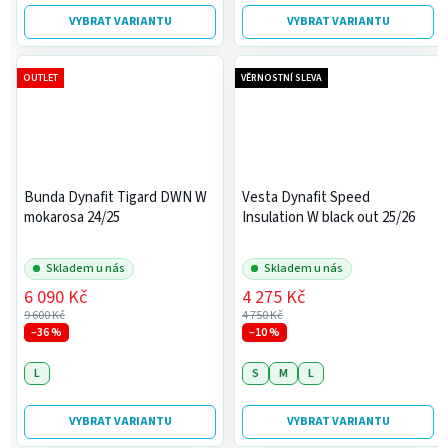
VYBRAT VARIANTU
VYBRAT VARIANTU
OUTLET
VĚRNOSTNÍ SLEVA
Bunda Dynafit Tigard DWN W
Vesta Dynafit Speed
mokarosa 24/25
Insulation W black out 25/26
Skladem u nás
Skladem u nás
6 090 Kč
4 275 Kč
9 600 Kč
4 750 Kč
–36 %
–10 %
L
S
M
L
VYBRAT VARIANTU
VYBRAT VARIANTU