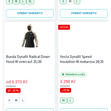
S
M
L
XL
S
M
L
VYBRAT VARIANTU
VYBRAT VARIANTU
OUTLET
Bunda Dynafit Radical Down
Vesta Dynafit Speed
Hood W overcast 25/26
Insulation W mokarosa 24/25
Skladem u nás
3 290 Kč
od
6 370 Kč
4 550 Kč
8 500 Kč
–27 %
až –25 %
S
M
L
M
L