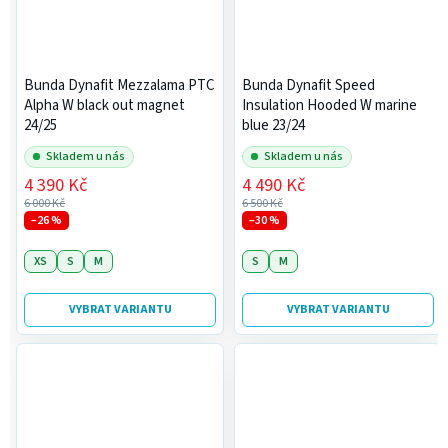
Bunda Dynafit Mezzalama PTC
Bunda Dynafit Speed
Alpha W black out magnet
Insulation Hooded W marine
24/25
blue 23/24
Skladem u nás
Skladem u nás
4 390 Kč
4 490 Kč
6 000 Kč
6 500 Kč
–26 %
–30 %
XS
S
M
S
M
VYBRAT VARIANTU
VYBRAT VARIANTU