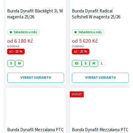
Bunda Dynafit Blacklight 3L W
Bunda Dynafit Radical
magenta 25/26
Softshell W magenta 25/26
Skladem u nás
Skladem u nás
od
6 180 Kč
od
5 620 Kč
8 250 Kč
7 500 Kč
až –25 %
až –25 %
S
M
XS
S
M
L
VYBRAT VARIANTU
VYBRAT VARIANTU
OUTLET
Bunda Dynafit Mezzalama PTC
Bunda Dynafit Mezzalama PTC