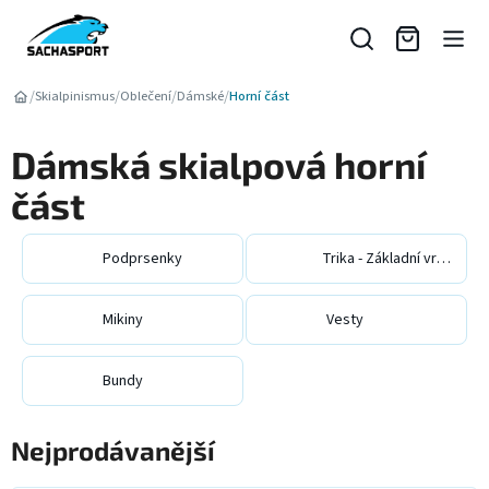
Přejít
na
obsah
/
/
/
/
Skialpinismus
Oblečení
Dámské
Horní část
Dámská skialpová horní
část
Podprsenky
Trika - Základní vrstva
Mikiny
Vesty
Bundy
Nejprodávanější