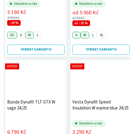
Skladem u nás
Skladem u nás
3 190 Kč
od
5 060 Kč
4 550 Kč
6 750 Kč
–29 %
až –25 %
XS
S
M
L
S
M
L
XL
VYBRAT VARIANTU
VYBRAT VARIANTU
OUTLET
OUTLET
Bunda Dynafit TLT GTX W
Vesta Dynafit Speed
sage 24/25
Insulation W marine blue 24/25
Skladem u nás
6 790 Kč
3 290 Kč