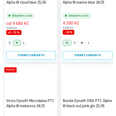
Alpha W cloud blue 25/26
Alpha W marine blue 24/25
Skladem u nás
Skladem u nás
4 390 Kč
od
4 680 Kč
6 000 Kč
6 250 Kč
–26 %
až –25 %
S
M
L
XS
S
M
L
VYBRAT VARIANTU
VYBRAT VARIANTU
OUTLET
Vesta Dynafit Mezzalama PTC
Bunda Dynafit DNA PTC Alpha
Alpha W mokarosa 24/25
W black out/pink glo 25/26