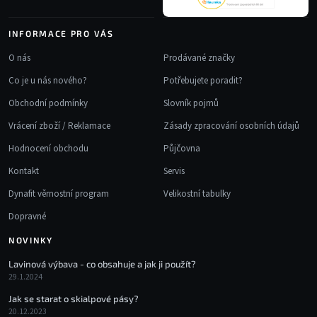
p
i
s
INFORMACE PRO VÁS
u
O nás
Prodávané značky
Co je u nás nového?
Potřebujete poradit?
Obchodní podmínky
Slovník pojmů
Vrácení zboží / Reklamace
Zásady zpracování osobních údajů
Hodnocení obchodu
Půjčovna
Kontakt
Servis
Dynafit věrnostní program
Velikostní tabulky
Dopravné
NOVINKY
Lavinová výbava - co obsahuje a jak ji použít?
29.1.2024
Jak se starat o skialpové pásy?
20.12.2023