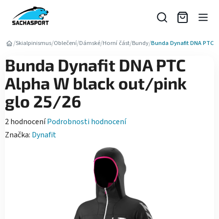
Přejít
na
obsah
/
/
/
/
/
/
Skialpinismus
Oblečení
Dámské
Horní část
Bundy
Bunda Dynafit DNA PTC Al
Bunda Dynafit DNA PTC
Alpha W black out/pink
glo 25/26
Průměrné
2 hodnocení
Podrobnosti hodnocení
hodnocení
Značka:
Dynafit
produktu
je
5,0
z
5
hvězdiček.