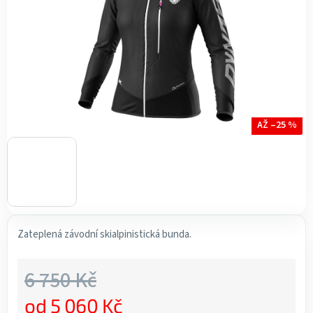
AŽ –25 %
Zateplená závodní skialpinistická bunda.
6 750 Kč
od
5 060 Kč