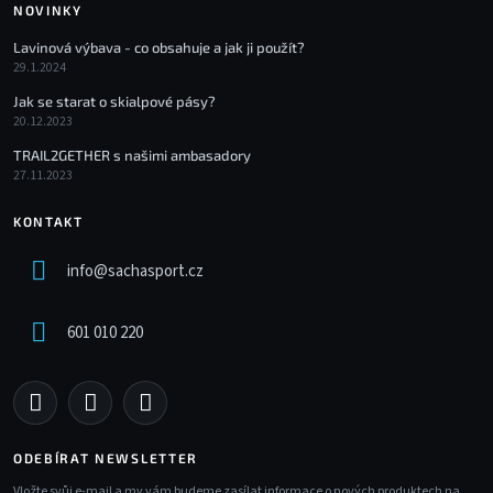
NOVINKY
Lavinová výbava - co obsahuje a jak ji použít?
29.1.2024
Jak se starat o skialpové pásy?
20.12.2023
TRAIL2GETHER s našimi ambasadory
27.11.2023
KONTAKT
info
@
sachasport.cz
601 010 220
ODEBÍRAT NEWSLETTER
Vložte svůj e-mail a my vám budeme zasílat informace o nových produktech na