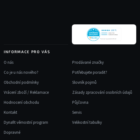
a
t
í
INFORMACE PRO VÁS
O nás
Prodávané značky
Co je u nás nového?
Potřebujete poradit?
Obchodní podmínky
Slovník pojmů
Vrácení zboží / Reklamace
Zásady zpracování osobních údajů
Hodnocení obchodu
Půjčovna
Kontakt
Servis
Dynafit věrnostní program
Velikostní tabulky
Dopravné