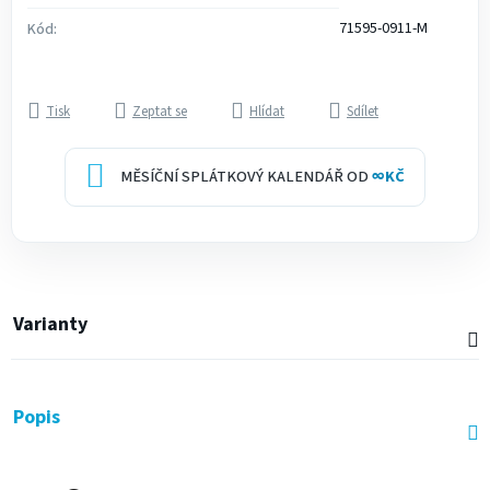
71595-0911-M
Kód:
Tisk
Zeptat se
Hlídat
Sdílet
MĚSÍČNÍ SPLÁTKOVÝ KALENDÁŘ OD
∞
KČ
Varianty
Popis