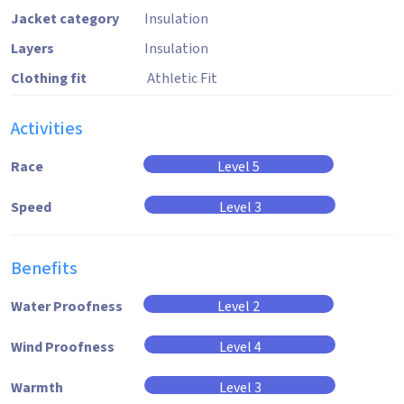
Jacket category
Insulation
Layers
Insulation
Clothing fit
Athletic Fit
Activities
Race
Level 5
Speed
Level 3
Benefits
Water Proofness
Level 2
Wind Proofness
Level 4
Warmth
Level 3