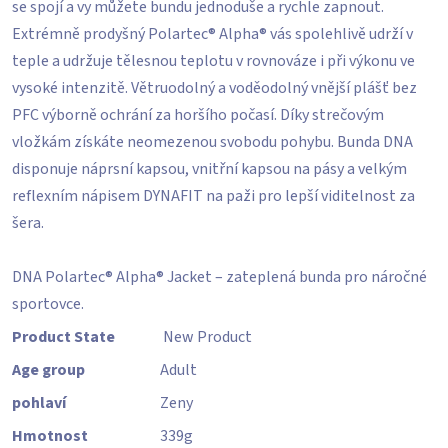
se spojí a vy můžete bundu jednoduše a rychle zapnout.
Extrémně prodyšný Polartec® Alpha® vás spolehlivě udrží v
teple a udržuje tělesnou teplotu v rovnováze i při výkonu ve
vysoké intenzitě. Větruodolný a voděodolný vnější plášť bez
PFC výborně ochrání za horšího počasí. Díky strečovým
vložkám získáte neomezenou svobodu pohybu. Bunda DNA
disponuje náprsní kapsou, vnitřní kapsou na pásy a velkým
reflexním nápisem DYNAFIT na paži pro lepší viditelnost za
šera.
DNA Polartec® Alpha® Jacket – zateplená bunda pro náročné
sportovce.
Product State
New Product
Age group
Adult
pohlaví
Zeny
Hmotnost
339
g