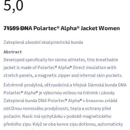
5,0
Průměrné
hodnocení
71595
DNA Polartec® Alpha® Jacket Women
2 hodnocení
produktu
je
5,0
Zateplená závodní skialpinistická bunda
z
5
Abstract
hvězdiček.
Developed specifically for skimo athletes, this breathable
jacket is made of Polartec® Alpha® Direct insulation with
stretch panels, a magnetic zipper and internal skin pockets.
Extrémně prodyšná, větruodolná a hřejivá: Dámská bunda DNA
Polartec® Alpha® je výbornou volbou na trénink i závody.
Zateplená bunda DNA Polartec® Alpha® s bravurou zvládá
obtížnou rovnováhu prodyšnosti, tepla a ochrany před
počasím. Navíc má vychytávku v podobě magnetického
předního zipu. Když se oba konce zipu dotknou, automaticky