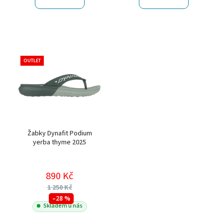
OUTLET
Žabky Dynafit Podium
yerba thyme 2025
890 Kč
1 250 Kč
–28 %
Skladem u nás