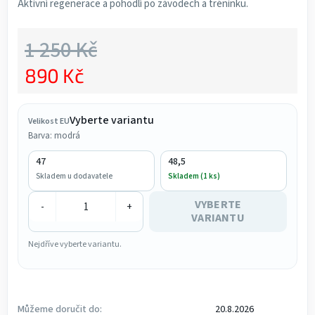
Aktivní regenerace a pohodlí po závodech a tréninku.
1 250 Kč
890 Kč
Měrná cena:
Vyberte variantu
Velikost EU
Barva: modrá
47
48,5
Skladem u dodavatele
Skladem (1 ks)
VYBERTE
-
+
VARIANTU
Nejdříve vyberte variantu.
Můžeme doručit do:
20.8.2026