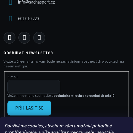
info
@
sachasport.cz
601 010 220
ODEBÍRAT NEWSLETTER
Vložte svůj e-mail a my vám budeme zasílat informace o nových produktech na
našem e-shopu.
E-mail
Vložením e-mailu souhlasíte s
podmínkami ochrany osobních údajů
PŘIHLÁSIT SE
Používáme cookies, abychom Vám umožnili pohodlné
prohlížení webu a díky analýze provozu webu neustále