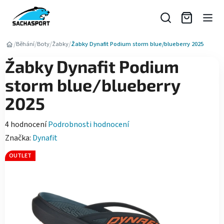
Přejít
na
obsah
/
/
/
/
Běhání
Boty
Žabky
Žabky Dynafit Podium storm blue/blueberry 2025
Žabky Dynafit Podium
storm blue/blueberry
2025
Průměrné
4 hodnocení
Podrobnosti hodnocení
hodnocení
Značka:
Dynafit
produktu
OUTLET
je
5,0
z
5
hvězdiček.