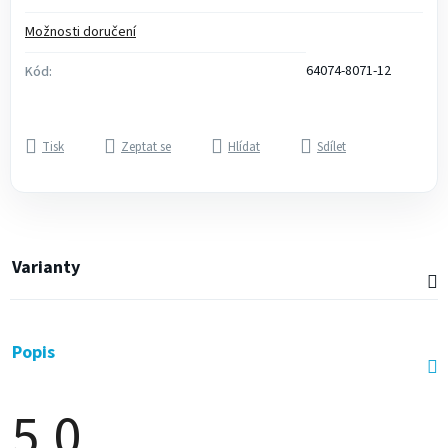
Možnosti doručení
64074-8071-12
Kód:
Tisk
Zeptat se
Hlídat
Sdílet
Varianty
Popis
5,0