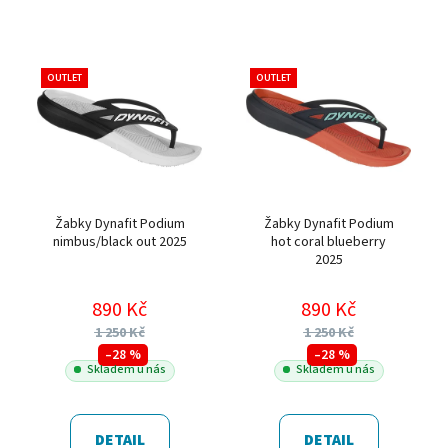
OUTLET
OUTLET
Žabky Dynafit Podium
Žabky Dynafit Podium
nimbus/black out 2025
hot coral blueberry
2025
890 Kč
890 Kč
1 250 Kč
1 250 Kč
–28 %
–28 %
Skladem u nás
Skladem u nás
DETAIL
DETAIL