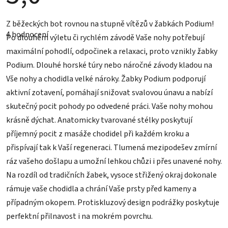
Průměrné
Z běžeckých bot rovnou na stupně vítězů v žabkách Podium!
hodnocení
4 hodnocení
produktu
Po dlouhém výletu či rychlém závodě Vaše nohy potřebují
je
maximální pohodlí, odpočinek a relaxaci, proto vznikly žabky
5,0
z
Podium. Dlouhé horské túry nebo náročné závody kladou na
5
hvězdiček.
Vše nohy a chodidla velké nároky. Žabky Podium podporují
aktivní zotavení, pomáhají snižovat svalovou únavu a nabízí
skutečný pocit pohody po odvedené práci. Vaše nohy mohou
krásně dýchat. Anatomicky tvarované stélky poskytují
příjemný pocit z masáže chodidel při každém kroku a
přispívají tak k Vaší regeneraci. Tlumená mezipodešev zmírní
ráz vašeho došlapu a umožní lehkou chůzi i přes unavené nohy.
Na rozdíl od tradičních žabek, vysoce střižený okraj dokonale
rámuje vaše chodidla a chrání Vaše prsty před kameny a
případným okopem. Protiskluzový design podrážky poskytuje
perfektní přilnavost i na mokrém povrchu.