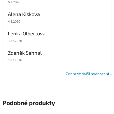
Hodnocení obchodu je 5 z 5 hvězdiček.
6.8.2026
Alena Kiskova
Hodnocení obchodu je 5 z 5 hvězdiček.
4.8.2026
Lenka Olbertova
Hodnocení obchodu je 5 z 5 hvězdiček.
30.7.2026
Zdeněk Sehnal
Hodnocení obchodu je 5 z 5 hvězdiček.
30.7.2026
Zobrazit další hodnocení
Podobné produkty