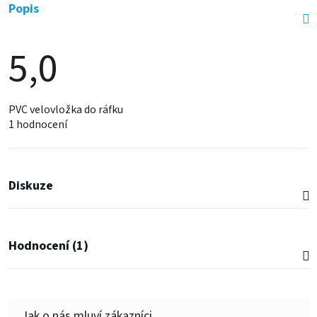
Popis
5,0
Průměrné
PVC velovložka do ráfku
hodnocení
1 hodnocení
produktu
je
5,0
z
5
hvězdiček.
Diskuze
Hodnocení (1)