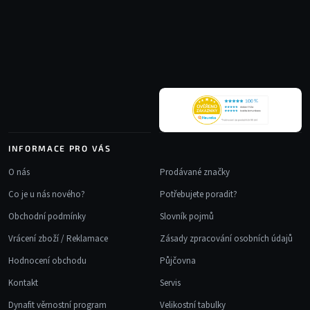
á
p
a
t
í
INFORMACE PRO VÁS
O nás
Prodávané značky
Co je u nás nového?
Potřebujete poradit?
Obchodní podmínky
Slovník pojmů
Vrácení zboží / Reklamace
Zásady zpracování osobních údajů
Hodnocení obchodu
Půjčovna
Kontakt
Servis
Dynafit věrnostní program
Velikostní tabulky