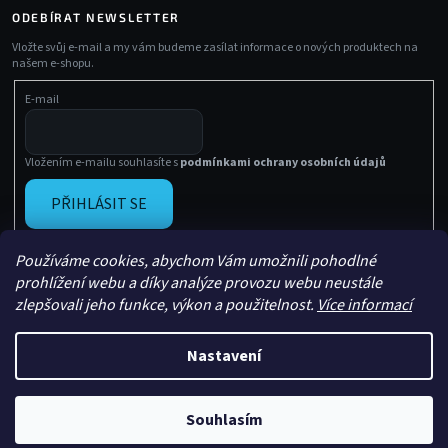
ODEBÍRAT NEWSLETTER
Vložte svůj e-mail a my vám budeme zasílat informace o nových produktech na
našem e-shopu.
E-mail
Vložením e-mailu souhlasíte s
podmínkami ochrany osobních údajů
PŘIHLÁSIT SE
Používáme cookies, abychom Vám umožnili pohodlné
prohlížení webu a díky analýze provozu webu neustále
zlepšovali jeho funkce, výkon a použitelnost.
Více informací
Nastavení
Vytvořil Shoptet
Copyright 2026
Sachasport
. Všechna práva vyhrazena.
Souhlasím
Upravil
Le Artist