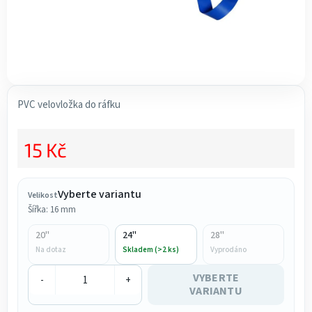
PVC velovložka do ráfku
15 Kč
Měrná cena:
Vyberte variantu
Velikost
Šířka: 16 mm
20"
24"
28"
Na dotaz
Skladem (>2 ks)
Vyprodáno
VYBERTE
-
+
VARIANTU