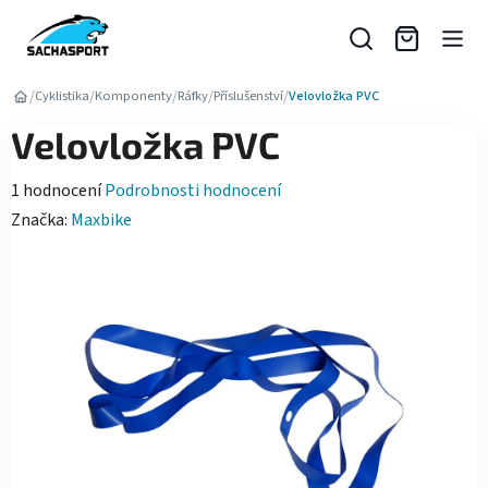
Přejít
na
obsah
/
/
/
/
/
Cyklistika
Komponenty
Ráfky
Příslušenství
Velovložka PVC
Velovložka PVC
Průměrné
1 hodnocení
Podrobnosti hodnocení
hodnocení
Značka:
Maxbike
produktu
je
5,0
z
5
hvězdiček.