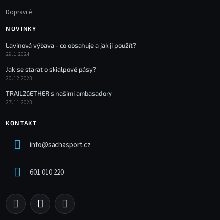
Dopravné
NOVINKY
Lavinová výbava - co obsahuje a jak ji použít?
29.1.2024
Jak se starat o skialpové pásy?
20.12.2023
TRAIL2GETHER s našimi ambasadory
27.11.2023
KONTAKT
info
@
sachasport.cz
601 010 220