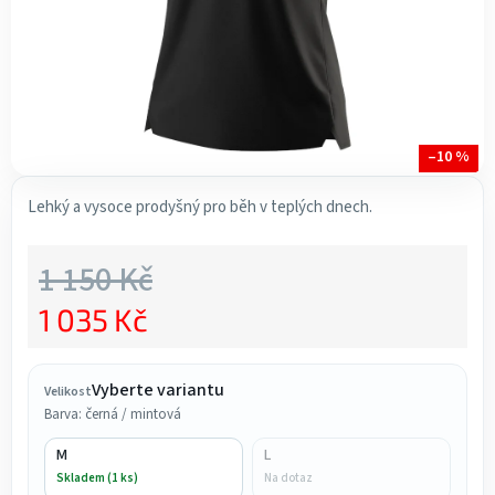
–10 %
Lehký a vysoce prodyšný pro běh v teplých dnech.
1 150 Kč
1 035 Kč
Měrná cena:
Vyberte variantu
Velikost
Barva: černá / mintová
M
L
Skladem (1 ks)
Na dotaz