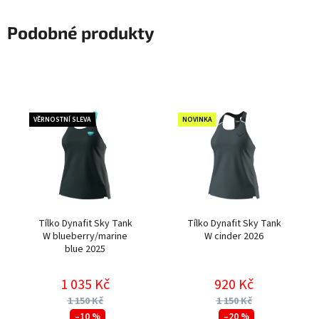
Podobné produkty
VĚRNOSTNÍ SLEVA
NOVINKA
Tílko Dynafit Sky Tank
Tílko Dynafit Sky Tank
W blueberry/marine
W cinder 2026
blue 2025
1 035 Kč
920 Kč
1 150 Kč
1 150 Kč
–10 %
–20 %