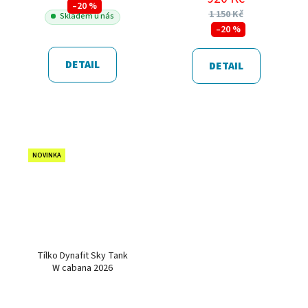
–20 %
1 150 Kč
Skladem u nás
–20 %
DETAIL
DETAIL
NOVINKA
Tílko Dynafit Sky Tank
W cabana 2026