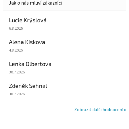
Lucie Krýslová
Hodnocení obchodu je 5 z 5 hvězdiček.
6.8.2026
Alena Kiskova
Hodnocení obchodu je 5 z 5 hvězdiček.
4.8.2026
Lenka Olbertova
Hodnocení obchodu je 5 z 5 hvězdiček.
30.7.2026
Zdeněk Sehnal
Hodnocení obchodu je 5 z 5 hvězdiček.
30.7.2026
Zobrazit další hodnocení