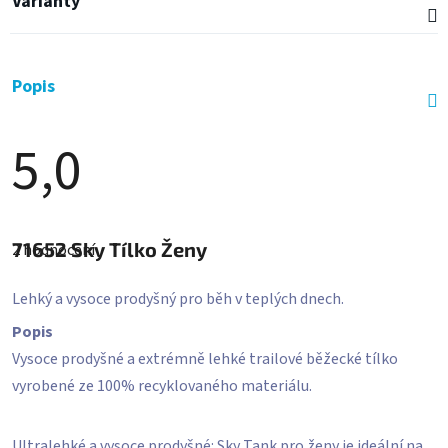
Varianty
Popis
5,0
Průměrné
hodnocení
71652
Sky Tílko Ženy
2 hodnocení
produktu
je
5,0
Lehký a vysoce prodyšný pro běh v teplých dnech.
z
5
Popis
hvězdiček.
Vysoce prodyšné a extrémně lehké trailové běžecké tílko
vyrobené ze 100% recyklovaného materiálu.
Ultralehké a vysoce prodyšné: Sky Tank pro ženy je ideální na