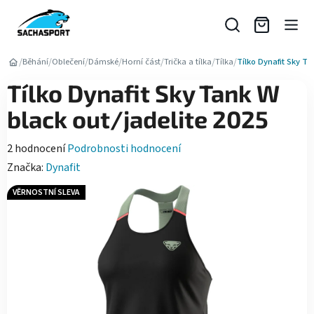
Přejít
na
obsah
/
/
/
/
/
/
/
Běhání
Oblečení
Dámské
Horní část
Trička a tílka
Tílka
Tílko Dynafit Sky Ta
Tílko Dynafit Sky Tank W
black out/jadelite 2025
Průměrné
2 hodnocení
Podrobnosti hodnocení
hodnocení
Značka:
Dynafit
produktu
VĚRNOSTNÍ SLEVA
je
5,0
z
5
hvězdiček.