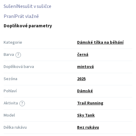
Sušení
Nesušit v sušičce
Praní
Prát vlažně
Doplňkové parametry
Kategorie
Dámské tílka na běhání
Barva
černá
?
Doplňková barva
mintová
Sezóna
2025
Pohlaví
Dámské
Aktivita
Trail Running
?
Model
Sky Tank
Délka rukávu
Bez rukávu