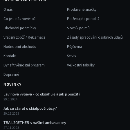
O nás
Prodávané značky
Co je u nás nového?
Potřebujete poradit?
Obchodní podmínky
Slovník pojmů
Vrácení zboží / Reklamace
Zásady zpracování osobních údajů
Hodnocení obchodu
Půjčovna
Kontakt
Servis
Dynafit věrnostní program
Velikostní tabulky
Dopravné
NOVINKY
Lavinová výbava - co obsahuje a jak ji použít?
29.1.2024
Jak se starat o skialpové pásy?
20.12.2023
TRAIL2GETHER s našimi ambasadory
27.11.2023