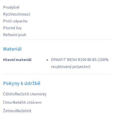
Prodyšné
Rychleschnoucí
Proti zápachu
Ploché švy
Reflexní pruh
Materiál
Hlavní materiál
DYNAFIT MESH R100 80 BS (100%
recyklovaný polyester)
Pokyny k údržbě
Čištění
Nečistit chemicky
Chlor
Nebělit chlórem
Žehlení
Nežehlit