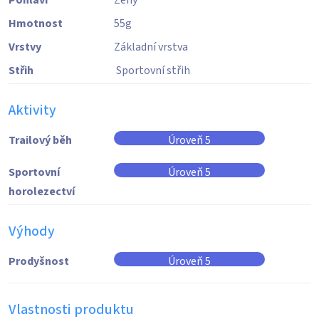
Pohlaví
Ženy
Hmotnost
55
g
Vrstvy
Základní vrstva
Střih
Sportovní střih
Aktivity
Trailový běh
Úroveň 5
Sportovní
Úroveň 5
horolezectví
Výhody
Prodyšnost
Úroveň 5
Vlastnosti produktu