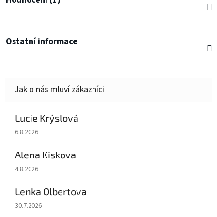
Hodnocení (1)
Ostatní informace
Lucie Krýslová
Hodnocení obchodu je 5 z 5 hvězdiček.
6.8.2026
Alena Kiskova
Hodnocení obchodu je 5 z 5 hvězdiček.
4.8.2026
Lenka Olbertova
Hodnocení obchodu je 5 z 5 hvězdiček.
30.7.2026