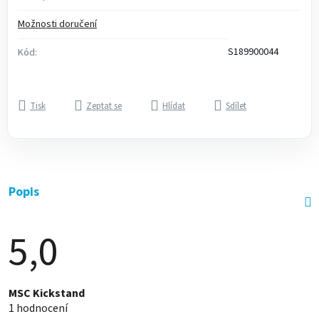
Možnosti doručení
S189900044
Kód:
Tisk
Zeptat se
Hlídat
Sdílet
Popis
5,0
Průměrné
MSC Kickstand
hodnocení
1 hodnocení
produktu