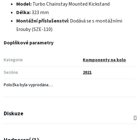
je
Model:
Turbo Chainstay Mounted Kickstand
5,0
z
Délka:
323 mm
5
Montážní příslušenství:
Dodává se s montážními
hvězdiček.
šrouby (SZE-110)
Doplňkové parametry
Kategorie
Komponenty na kolo
Sezóna
2021
Položka byla vyprodána…
Diskuze