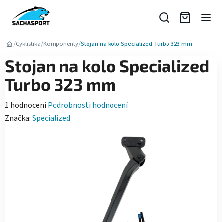
Přejít
na
obsah
/
/
/
Cyklistika
Komponenty
Stojan na kolo Specialized Turbo 323 mm
Stojan na kolo Specialized
Turbo 323 mm
Průměrné
1 hodnocení
Podrobnosti hodnocení
hodnocení
Značka:
Specialized
produktu
je
5,0
z
5
hvězdiček.