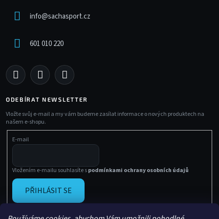
info
@
sachasport.cz
601 010 220
ODEBÍRAT NEWSLETTER
Vložte svůj e-mail a my vám budeme zasílat informace o nových produktech na
našem e-shopu.
E-mail
Vložením e-mailu souhlasíte s
podmínkami ochrany osobních údajů
PŘIHLÁSIT SE
Používáme cookies, abychom Vám umožnili pohodlné