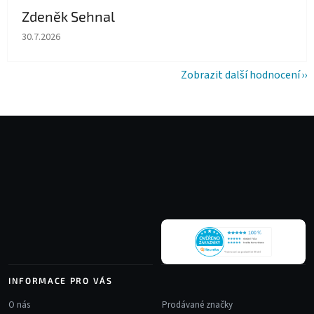
Zdeněk Sehnal
Hodnocení obchodu je 5 z 5 hvězdiček.
30.7.2026
Zobrazit další hodnocení
Z
á
p
a
t
í
INFORMACE PRO VÁS
O nás
Prodávané značky