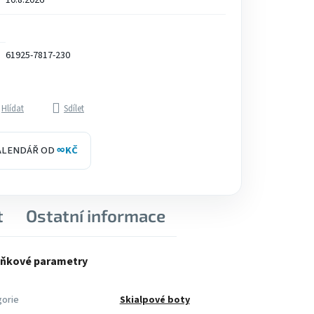
10.8.2026
61925-7817-230
Hlídat
Sdílet
KALENDÁŘ OD
∞
KČ
t
Ostatní informace
ňkové parametry
orie
Skialpové boty