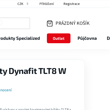
CZK
Přihlášení
Registrace
PRÁZDNÝ KOŠÍK
NÁKUPNÍ
rodukty Specialized
Půjčovna
D
Outlet
KOŠÍK
ty Dynafit TLT8 W
dnocení
i výstupu s novými touringovými lyžáky TLT8 a