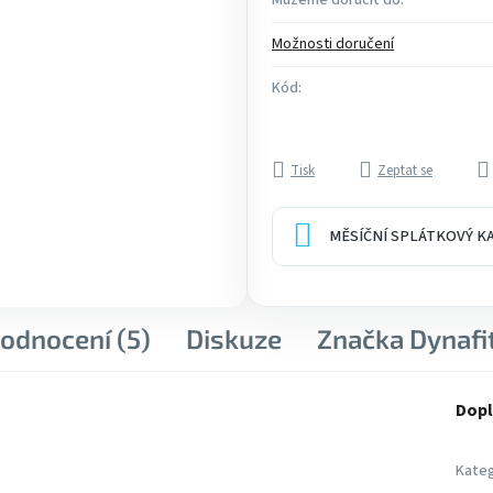
Můžeme doručit do:
Možnosti doručení
Kód:
Tisk
Zeptat se
MĚSÍČNÍ SPLÁTKOVÝ 
odnocení (5)
Diskuze
Značka
Dynafi
Dopl
Kateg