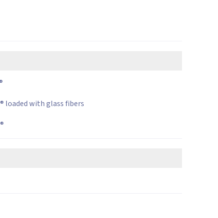
®
® loaded with glass fibers
d®