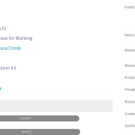
Funk
5,5)
Hmot
ease for Walking
oca Climb
Mater
Mater
stem 4.0
Podr
y
Předn
Rota
Uzam
Level 0
Vnitř
Level 5