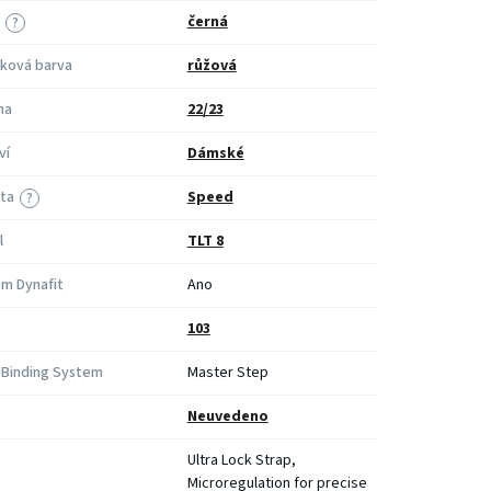
černá
?
ková barva
růžová
na
22/23
ví
Dámské
ita
Speed
?
l
TLT 8
m Dynafit
Ano
103
Binding System
Master Step
Neuvedeno
Ultra Lock Strap,
Microregulation for precise