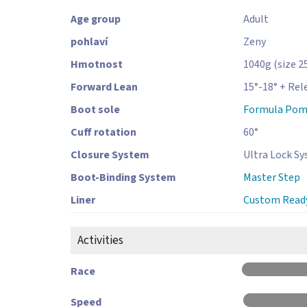
Age group
Adult
pohlaví
Zeny
Hmotnost
1040
g
(size 2
Forward Lean
15°-18° + Rel
Boot sole
Formula Pom
Cuff rotation
60
°
Closure System
Ultra Lock Sy
Boot-Binding System
Master Step
Liner
Custom Read
Activities
Race
Speed