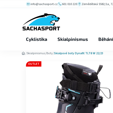
Přejít
info@sachasport.cz
601 010 220
Zemědělská 5582/1a, 72
na
obsah
Cyklistika
Skialpinismus
Běhán
/
/
/
Skialpinismus
Boty
Skialpové boty Dynafit TLT8 W 22/23
OUTLET