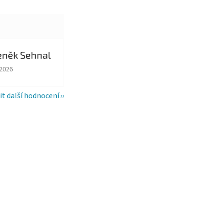
eněk Sehnal
ězdiček.
ocení obchodu je 5 z 5 hvězdiček.
.2026
it další hodnocení