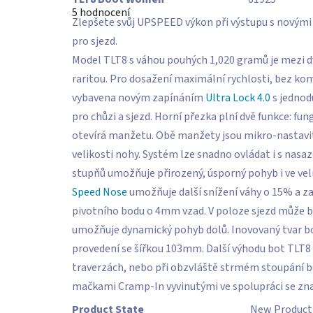
hodnocení
5 hodnocení
produktu
Zlepšete svůj UPSPEED výkon při výstupu s novými 
je
4,6
pro sjezd.
z
5
Model TLT8 s váhou pouhých 1,020 gramů je mezi 
hvězdiček.
raritou. Pro dosažení maximální rychlosti, bez ko
vybavena novým zapínáním
Ultra Lock 4.0
s jednod
pro chůzi a sjezd. Horní přezka plní dvě funkce: f
otevírá manžetu. Obě manžety jsou mikro-nastavit
velikosti nohy. Systém lze snadno ovládat i s nas
stupňů umožňuje přirozený, úsporný pohyb i ve vel
Speed Nose
umožňuje další snížení váhy o 15% a zaj
pivotního bodu o 4mm vzad. V poloze sjezd může b
umožňuje dynamický pohyb dolů. Inovovaný tvar bot
provedení se šířkou 103mm. Další výhodu bot TLT8
traverzách, nebo při obzvláště strmém stoupání be
mačkami Cramp-In vyvinutými ve spolupráci se z
Product State
New Product