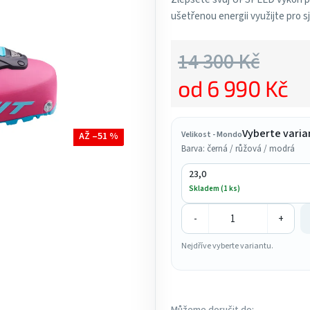
ušetřenou energii využijte pro s
4,6
z
14 300 Kč
5
hvězdiček.
od
6 990 Kč
Měrná cena:
Vyberte varia
Velikost - Mondo
AŽ –51 %
Barva: černá / růžová / modrá
23,0
Skladem (1 ks)
-
+
Nejdříve vyberte variantu.