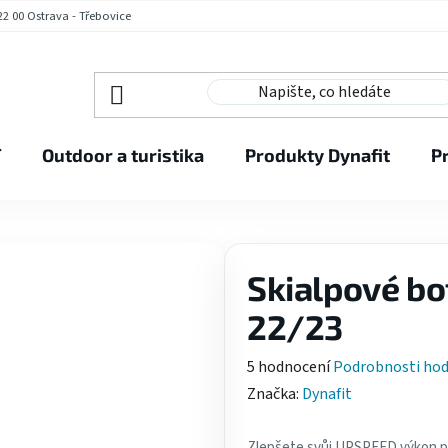
2 00 Ostrava - Třebovice
í
Outdoor a turistika
Produkty Dynafit
P
Skialpové bo
22/23
Průměrné
5 hodnocení
Podrobnosti ho
hodnocení
Značka:
Dynafit
produktu
je
Zlepšete svůj UPSPEED výkon př