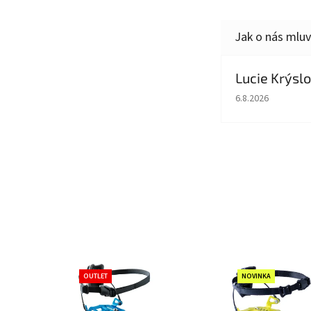
Lucie Krýsl
Hodnocení obcho
6.8.2026
OUTLET
NOVINKA