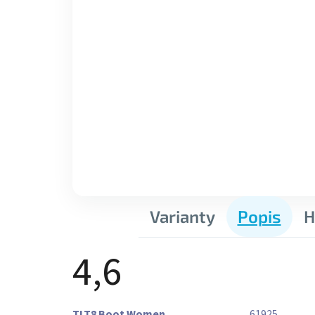
Varianty
Popis
H
4,6
Průměrné
TLT8 Boot Women
61925