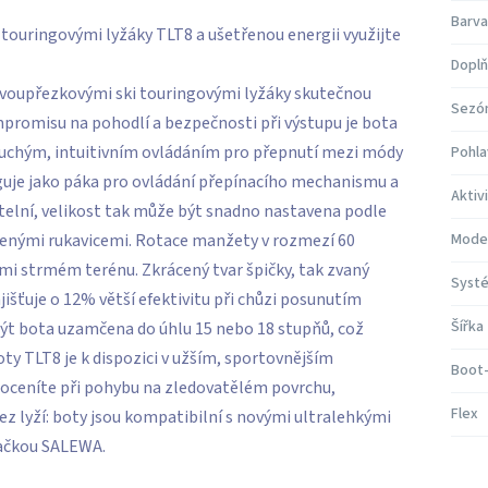
Barva
touringovými lyžáky TLT8 a ušetřenou energii využijte
Doplň
dvoupřezkovými ski touringovými lyžáky skutečnou
Sezó
mpromisu na pohodlí a bezpečnosti při výstupu je bota
uchým, intuitivním ovládáním pro přepnutí mezi módy
Pohla
unguje jako páka pro ovládání přepínacího mechanismu a
Aktiv
elní, velikost tak může být snadno nastavena podle
azenými rukavicemi. Rotace manžety v rozmezí 60
Mode
mi strmém terénu. Zkrácený tvar špičky, tak zvaný
Systé
išťuje o 12% větší efektivitu při chůzi posunutím
Šířka
ýt bota uzamčena do úhlu 15 nebo 18 stupňů, což
y TLT8 je k dispozici v užším, sportovnějším
Boot-
 oceníte při pohybu na zledovatělém povrchu,
Flex
z lyží: boty jsou kompatibilní s novými ultralehkými
načkou SALEWA.