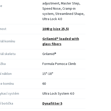
adjustment, Master Step,
ce
Speed Nose, Cramp-in
system, Streamlined Shape,
Ultra Lock 4.0
nost
1040 g (size 25,5)
Grilamid® loaded with
iál komínu
glass fibers
iál skeletu
Grilamid®
ážka
Formula Pomoca Climb
í náklon
15°-18°
ce komínu
60
ykací systém
Ultra Lock System 4.0
ní botička
Dynafitter 5