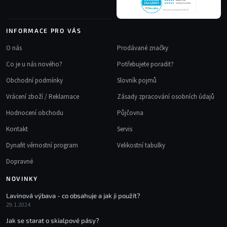
INFORMACE PRO VÁS
O nás
Prodávané značky
Co je u nás nového?
Potřebujete poradit?
Obchodní podmínky
Slovník pojmů
Vrácení zboží / Reklamace
Zásady zpracování osobních údajů
Hodnocení obchodu
Půjčovna
Kontakt
Servis
Dynafit věrnostní program
Velikostní tabulky
Dopravné
NOVINKY
Lavinová výbava - co obsahuje a jak ji použít?
29.1.2024
Jak se starat o skialpové pásy?