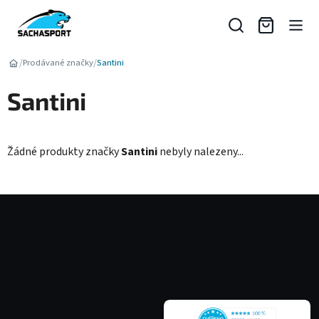
Přejít
na
obsah
/
/
Prodávané značky
Santini
Santini
Žádné produkty značky
Santini
nebyly nalezeny...
Z
á
p
a
t
í