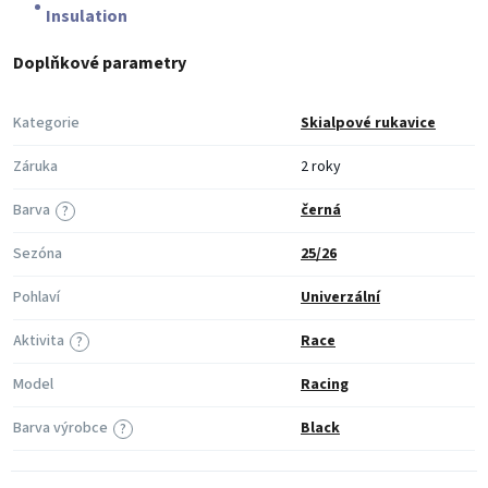
Insulation
Doplňkové parametry
Kategorie
Skialpové rukavice
Záruka
2 roky
Barva
černá
?
Sezóna
25/26
Pohlaví
Univerzální
Aktivita
Race
?
Model
Racing
Barva výrobce
Black
?