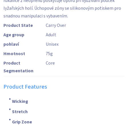
rukavice z neoprenu poskytuje oporu při využívání poutek
lyžařských holí. Úchopové zóny se silikonovým potiskem pro
snadnou manipulaci s vybavením.
Product State
Carry Over
Age group
Adult
pohlaví
Unisex
Hmotnost
75
g
Product
Core
Segmentation
Product Features
Wicking
Stretch
Grip Zone