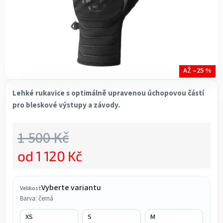
AŽ –25 %
Lehké rukavice s optimálně upravenou úchopovou částí
pro bleskové výstupy a závody.
1 500 Kč
od
1 120 Kč
Měrná cena:
Vyberte variantu
Velikost
Barva: černá
XS
S
M