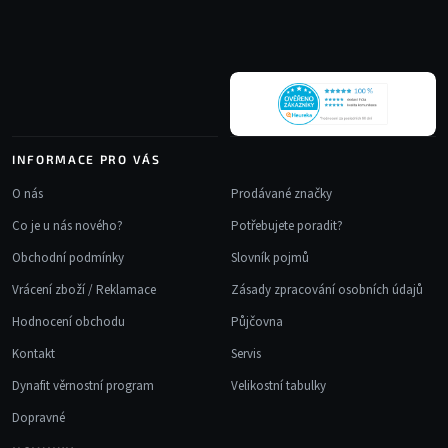
a
t
í
INFORMACE PRO VÁS
O nás
Prodávané značky
Co je u nás nového?
Potřebujete poradit?
Obchodní podmínky
Slovník pojmů
Vrácení zboží / Reklamace
Zásady zpracování osobních údajů
Hodnocení obchodu
Půjčovna
Kontakt
Servis
Dynafit věrnostní program
Velikostní tabulky
Dopravné