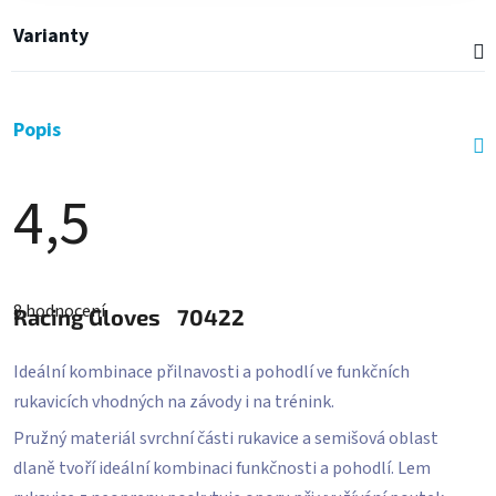
Varianty
Popis
4,5
Průměrné
hodnocení
8 hodnocení
produktu
Racing Gloves
70422
je
4,5
z
Ideální kombinace přilnavosti a pohodlí ve funkčních
5
rukavicích vhodných na závody i na trénink.
hvězdiček.
Pružný materiál svrchní části rukavice a semišová oblast
dlaně tvoří ideální kombinaci funkčnosti a pohodlí. Lem