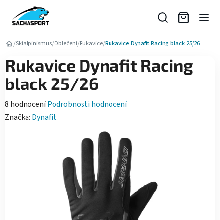
Přejít
na
obsah
/
/
/
/
Skialpinismus
Oblečení
Rukavice
Rukavice Dynafit Racing black 25/26
Rukavice Dynafit Racing
black 25/26
Průměrné
8 hodnocení
Podrobnosti hodnocení
hodnocení
Značka:
Dynafit
produktu
je
4,5
z
5
hvězdiček.