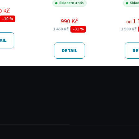
Skladem u nás
Skla
0 Kč
–10 %
990 Kč
1 
od
1 450 Kč
1 500 Kč
–31 %
AIL
DETAIL
DE