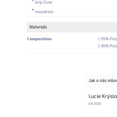
Grip Zone
Insulation
Materials
Composition
55% Pol
45% Pol
Lucie Krýsl
Hodnocení obcho
6.8.2026