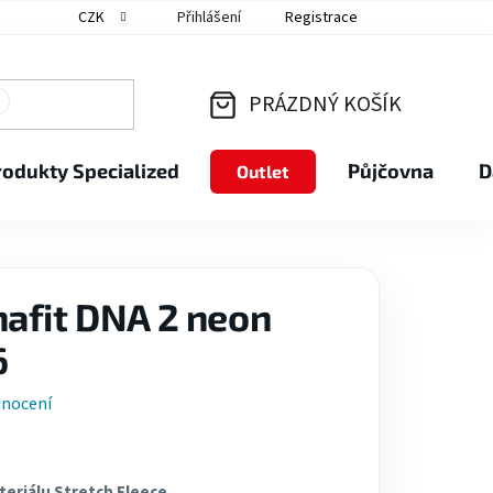
CZK
Přihlášení
Registrace
PRÁZDNÝ KOŠÍK
NÁKUPNÍ
rodukty Specialized
Půjčovna
D
Outlet
KOŠÍK
afit DNA 2 neon
6
dnocení
eriálu Stretch Fleece.