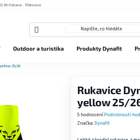
2 00 Ostrava - Třebovice
í
Outdoor a turistika
Produkty Dynafit
P
yellow 25/26
Rukavice Dyn
yellow 25/2
Průměrné
5 hodnocení
Podrobnosti ho
hodnocení
Značka:
Dynafit
produktu
je
Lehké závodní rukavice z mat