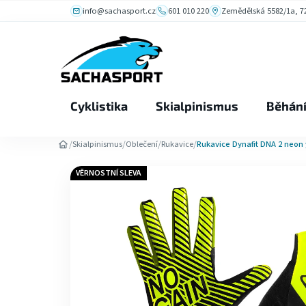
Přejít
info@sachasport.cz
601 010 220
Zemědělská 5582/1a, 72
na
obsah
Cyklistika
Skialpinismus
Běhán
/
/
/
/
Skialpinismus
Oblečení
Rukavice
Rukavice Dynafit DNA 2 neon 
VĚRNOSTNÍ SLEVA