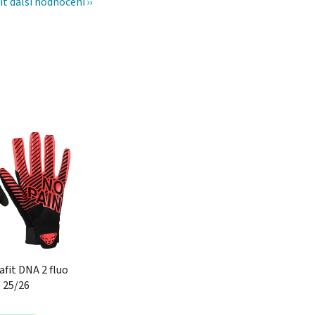
it další hodnocení
afit DNA 2 fluo
l 25/26