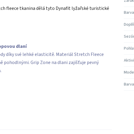
Záruk
tch fleece tkanina dělá tyto Dynafit lyžařské turistické
Barva
Doplň
Sezó
opovou dlaní
Pohla
y díky své lehké elasticitě. Materiál Stretch Fleece
Aktiv
ě pohodlnými. Grip Zone na dlani zajišťuje pevný
.
Mode
Barva