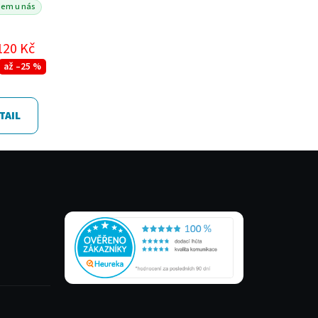
dem u nás
120 Kč
až –25 %
TAIL