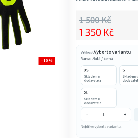
5,0
z
1 500 Kč
5
1 350 Kč
hvězdiček.
Měrná cena:
Vyberte variantu
Velikost
Barva: žlutá / černá
–10 %
XS
S
Skladem u
Skladem 
dodavatele
dodavatel
XL
Skladem u
dodavatele
-
+
Nejdříve vyberte variantu.