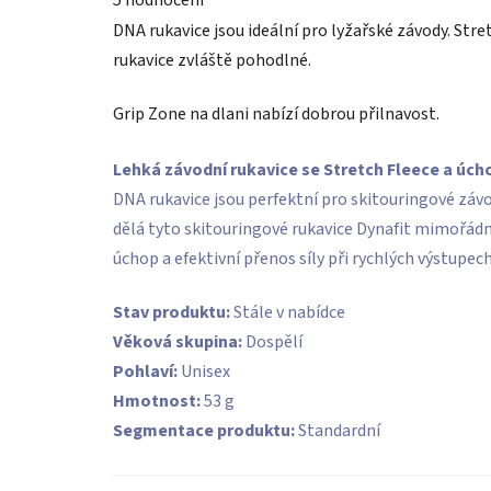
5 hodnocení
produktu
je
DNA rukavice jsou ideální pro lyžařské závody. Stre
5,0
z
rukavice zvláště pohodlné.
5
hvězdiček.
Grip Zone na dlani nabízí dobrou přilnavost.
Lehká závodní rukavice se Stretch Fleece a úch
DNA rukavice jsou perfektní pro skitouringové závod
dělá tyto skitouringové rukavice Dynafit mimořádn
úchop a efektivní přenos síly při rychlých výstupech
Stav produktu:
Stále v nabídce
Věková skupina:
Dospělí
Pohlaví:
Unisex
Hmotnost:
53 g
Segmentace produktu:
Standardní