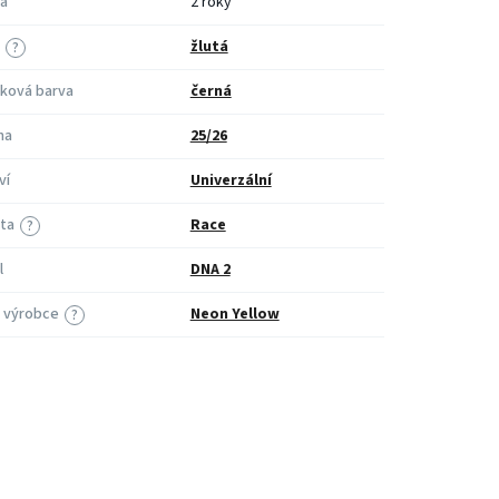
a
2 roky
žlutá
?
ková barva
černá
na
25/26
ví
Univerzální
ita
Race
?
l
DNA 2
 výrobce
Neon Yellow
?