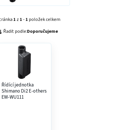
tránka
1
z
1
-
1
položek celkem
Ř
Řadit podle:
Doporučujeme
a
z
V
e
ý
n
p
p
s
p
Řídící jednotka
o
Shimano Di2 E-others
d
EW-WU111
o
u
d
k
u
k
ů