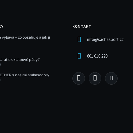
KY
KONTAKT
 výbava - co obsahuje a jak ji
info
@
sachasport.cz
601 010 220
tarat o skialpové pásy?
3
ETHER s našimi ambasadory
3