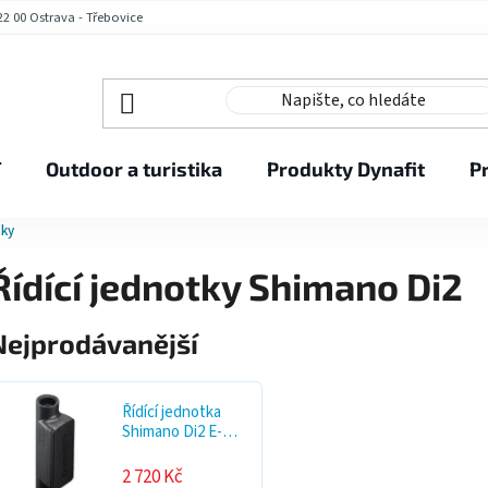
2 00 Ostrava - Třebovice
í
Outdoor a turistika
Produkty Dynafit
P
tky
Řídící jednotky Shimano Di2
Nejprodávanější
Řídící jednotka
Shimano Di2 E-
others EW-WU111
2 720 Kč