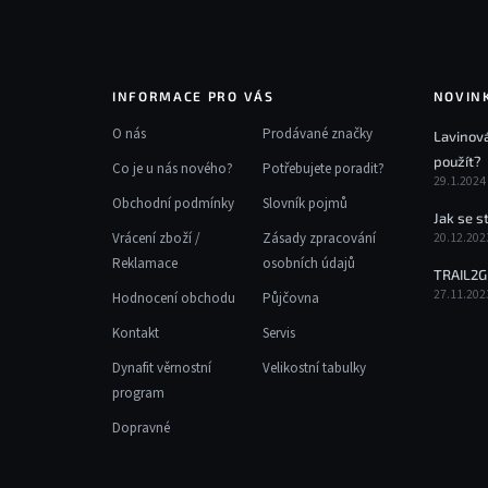
r
v
k
y
v
INFORMACE PRO VÁS
NOVIN
ý
O nás
Prodávané značky
Lavinová
p
použít?
i
Co je u nás nového?
Potřebujete poradit?
29.1.2024
s
Obchodní podmínky
Slovník pojmů
u
Jak se s
Vrácení zboží /
Zásady zpracování
20.12.202
Reklamace
osobních údajů
TRAIL2G
27.11.202
Hodnocení obchodu
Půjčovna
Kontakt
Servis
Dynafit věrnostní
Velikostní tabulky
program
Dopravné