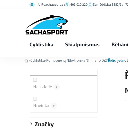
Přejít
info@sachasport.cz
601 010 220
Zemědělská 5582/1a, 72
na
obsah
Cyklistika
Skialpinismus
Běhán
/
/
/
/
/
Cyklistika
Komponenty
Elektronika
Shimano Di2
Řídící jedno
P
o
s
Na skladě
0
t
r
a
Novinka
0
n
n
Značky