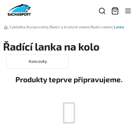
Přejít
na
obsah
/
/
/
/
/
Cyklistika
Komponenty
Řadící a brzdové vedení
Řadící vedení
Lanka
Řadící lanka na kolo
Koncovky
Produkty teprve připravujeme.