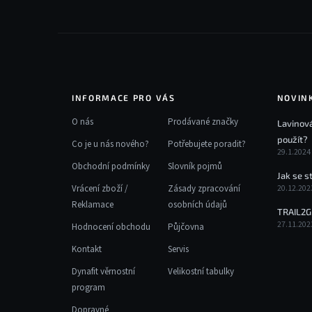
í
INFORMACE PRO VÁS
NOVIN
O nás
Prodávané značky
Lavinová
použít?
Co je u nás nového?
Potřebujete poradit?
29.1.2024
Obchodní podmínky
Slovník pojmů
Jak se s
Vrácení zboží /
Zásady zpracování
20.12.202
Reklamace
osobních údajů
TRAIL2G
27.11.202
Hodnocení obchodu
Půjčovna
Kontakt
Servis
Dynafit věrnostní
Velikostní tabulky
program
Dopravné