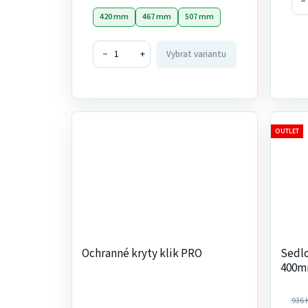
−
420 mm
467 mm
507 mm
−
+
Vybrat variantu
OUTLET
Ochranné kryty klik PRO
Sedlo
400m
936 