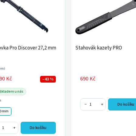
vka Pro Discover 27,2 mm
Stahovák kazety PRO
0 Kč
90 Kč
690 Kč
–43 %
Skladem u nás
a
−
+
Do košíku
0 mm
+
Do košíku