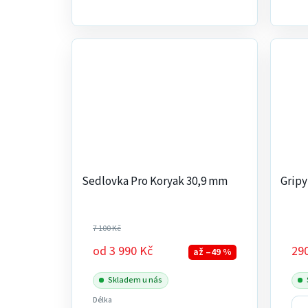
Sedlovka Pro Koryak 30,9 mm
Gripy
7 100 Kč
od
3 990 Kč
29
až –49 %
Skladem u nás
Délka