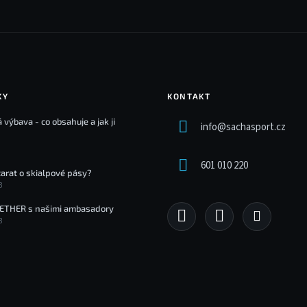
p
r
v
k
y
v
ý
KY
KONTAKT
p
 výbava - co obsahuje a jak ji
i
info
@
sachasport.cz
s
u
601 010 220
tarat o skialpové pásy?
3
ETHER s našimi ambasadory
3