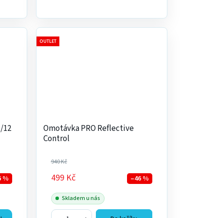
OUTLET
/12
Omotávka PRO Reflective
Control
940 Kč
499 Kč
6 %
–46 %
Skladem u nás