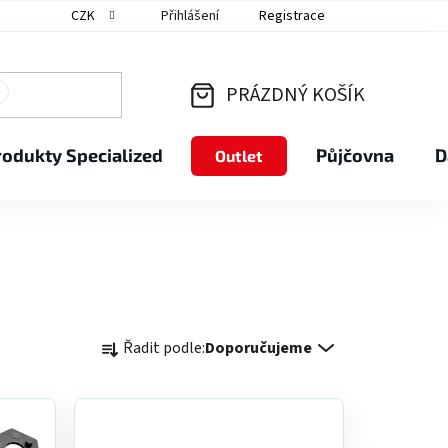
CZK
Přihlášení
Registrace
PRÁZDNÝ KOŠÍK
NÁKUPNÍ
rodukty Specialized
Půjčovna
D
Outlet
KOŠÍK
Ř
Řadit podle:
Doporučujeme
a
z
e
n