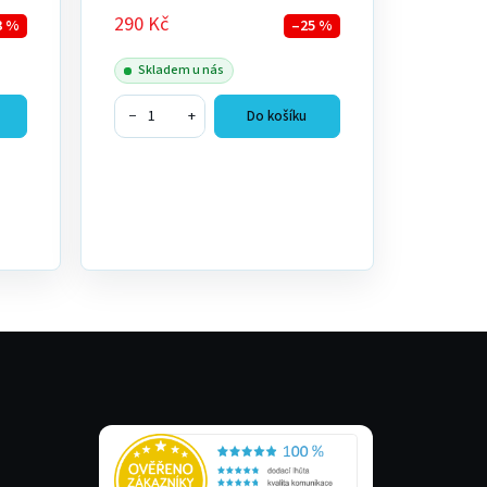
290 Kč
3 %
–25 %
Skladem u nás
−
+
Do košíku