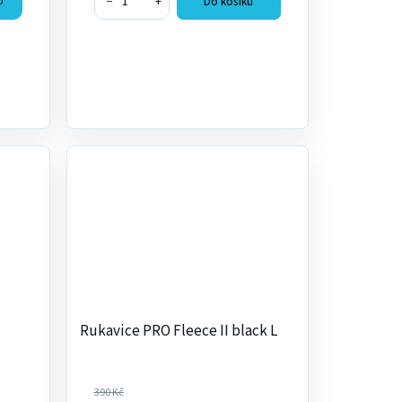
−
+
Do košíku
U
Rukavice PRO Fleece II black L
390 Kč