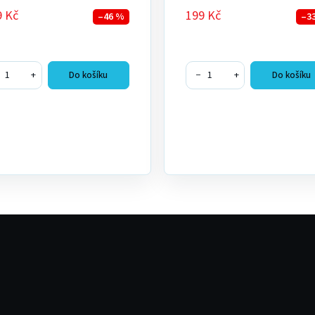
9 Kč
199 Kč
–46 %
–3
+
−
+
Do košíku
Do košíku
O
v
l
á
d
a
c
í