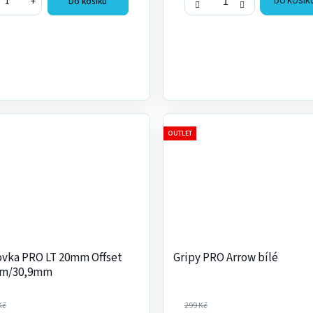
+
Do košíku
DO KOŠÍK
OUTLET
vka PRO LT 20mm Offset
Gripy PRO Arrow bílé
m/30,9mm
Kč
299 Kč