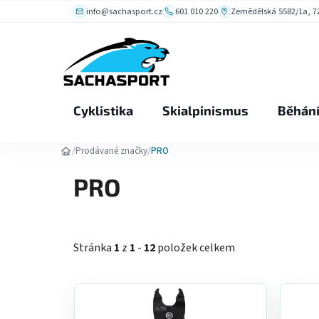
Přejít
info@sachasport.cz
601 010 220
Zemědělská 5582/1a, 72
na
obsah
Cyklistika
Skialpinismus
Běhán
/
/
Prodávané značky
PRO
PRO
Stránka
1
z
1
-
12
položek celkem
V
ý