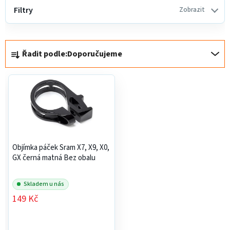
ý
Filtry
Zobrazit
p
i
Ř
s
Řadit podle:
Doporučujeme
a
p
z
r
e
o
n
d
í
u
p
k
r
t
Objímka páček Sram X7, X9, X0,
o
ů
GX černá matná Bez obalu
d
u
Skladem u nás
k
149 Kč
t
ů