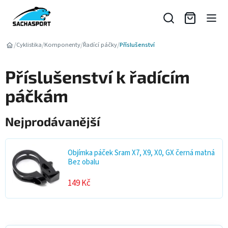
Přejít
na
obsah
/
/
/
/
Cyklistika
Komponenty
Řadící páčky
Příslušenství
Příslušenství k řadícím
páčkám
Nejprodávanější
Objímka páček Sram X7, X9, X0, GX černá matná
Bez obalu
149 Kč
V