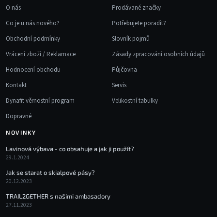
p
O nás
Prodávané značky
i
Co je u nás nového?
Potřebujete poradit?
s
u
Obchodní podmínky
Slovník pojmů
Vrácení zboží / Reklamace
Zásady zpracování osobních údajů
Hodnocení obchodu
Půjčovna
Kontakt
Servis
Dynafit věrnostní program
Velikostní tabulky
Dopravné
NOVINKY
Lavinová výbava - co obsahuje a jak ji použít?
29.1.2024
Jak se starat o skialpové pásy?
20.12.2023
TRAIL2GETHER s našimi ambasadory
27.11.2023