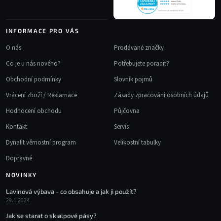
INFORMACE PRO VÁS
O nás
Prodávané značky
Co je u nás nového?
Potřebujete poradit?
Obchodní podmínky
Slovník pojmů
Vrácení zboží / Reklamace
Zásady zpracování osobních údajů
Hodnocení obchodu
Půjčovna
Kontakt
Servis
Dynafit věrnostní program
Velikostní tabulky
Dopravné
NOVINKY
Lavinová výbava - co obsahuje a jak ji použít?
29.1.2024
Jak se starat o skialpové pásy?