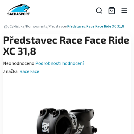
Přejít
na
obsah
/
/
/
/
Cyklistika
Komponenty
Představce
Představec Race Face Ride XC 31,8
Představec Race Face Ride
XC 31,8
Průměrné
Neohodnoceno
Podrobnosti hodnocení
hodnocení
Značka:
Race Face
produktu
je
0,0
z
5
hvězdiček.