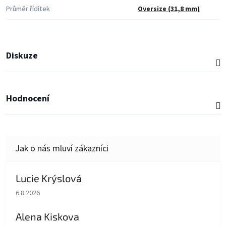
Průměr řídítek
Oversize (31,8 mm)
Diskuze
Hodnocení
Lucie Krýslová
Hodnocení obchodu je 5 z 5 hvězdiček.
6.8.2026
Alena Kiskova