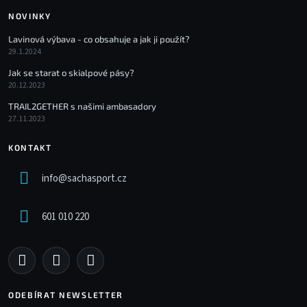
NOVINKY
Lavinová výbava - co obsahuje a jak ji použít?
29.1.2024
Jak se starat o skialpové pásy?
20.12.2023
TRAIL2GETHER s našimi ambasadory
27.11.2023
KONTAKT
info
@
sachasport.cz
601 010 220
ODEBÍRAT NEWSLETTER