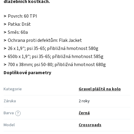
dlažebních kostkách.
>
Povrch: 60 TPI
>
Patka: Drát
>
Směs: 60a
>
Ochrana proti defektům: Flak Jacket
>
26 x 1,9"; psi 35-65; přibližná hmotnost 580g
>
650b x 1,9"; psi 35-65; přibližná hmotnost 585g
>
700 x 38mm; psi 50-80; přibližná hmotnost 680g
Doplňkové parametry
Kategorie
Gravel pláště na kolo
Záruka
2 roky
Barva
černá
?
Model
Crossroads