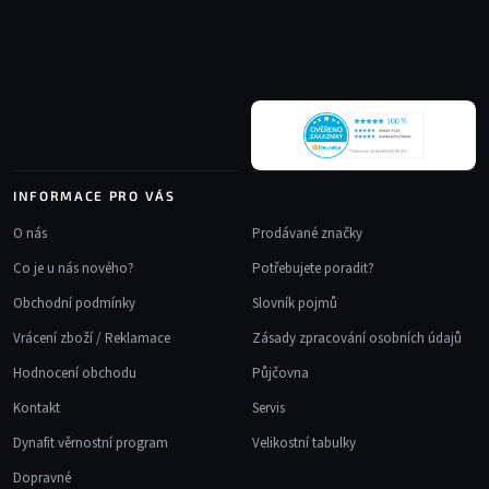
p
a
t
í
INFORMACE PRO VÁS
O nás
Prodávané značky
Co je u nás nového?
Potřebujete poradit?
Obchodní podmínky
Slovník pojmů
Vrácení zboží / Reklamace
Zásady zpracování osobních údajů
Hodnocení obchodu
Půjčovna
Kontakt
Servis
Dynafit věrnostní program
Velikostní tabulky
Dopravné