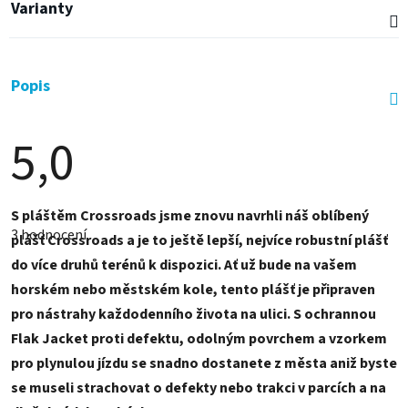
Varianty
Popis
5,0
Průměrné
S pláštěm Crossroads jsme znovu navrhli náš oblíbený
hodnocení
3 hodnocení
produktu
plášť Crossroads a je to ještě lepší, nejvíce robustní plášť
je
do více druhů terénů k dispozici. Ať už bude na vašem
5,0
z
horském nebo městském kole, tento plášť je připraven
5
hvězdiček.
pro nástrahy každodenního života na ulici. S ochrannou
Flak Jacket proti defektu, odolným povrchem a vzorkem
pro plynulou jízdu se snadno dostanete z města aniž byste
se museli strachovat o defekty nebo trakci v parcích a na