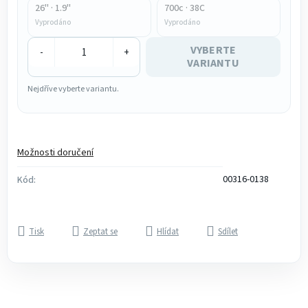
26" · 1.9"
700c · 38C
Vyprodáno
Vyprodáno
VYBERTE
-
+
VARIANTU
Nejdříve vyberte variantu.
Možnosti doručení
00316-0138
Kód:
Tisk
Zeptat se
Hlídat
Sdílet