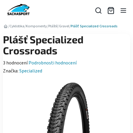
Přejít
na
obsah
/
/
/
/
/
Cyklistika
Komponenty
Pláště
Gravel
Plášť Specialized Crossroads
Plášť Specialized
Crossroads
Průměrné
3 hodnocení
Podrobnosti hodnocení
hodnocení
Značka:
Specialized
produktu
je
5,0
z
5
hvězdiček.