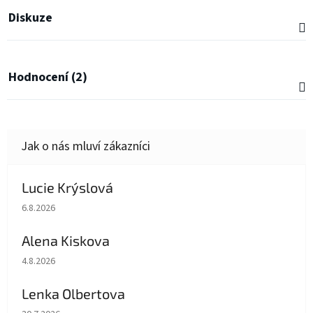
Diskuze
Hodnocení (2)
Lucie Krýslová
Hodnocení obchodu je 5 z 5 hvězdiček.
6.8.2026
Alena Kiskova
Hodnocení obchodu je 5 z 5 hvězdiček.
4.8.2026
Lenka Olbertova
Hodnocení obchodu je 5 z 5 hvězdiček.