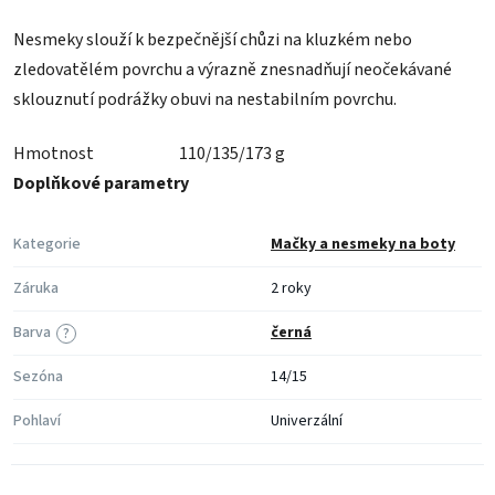
Nesmeky slouží k bezpečnější chůzi na kluzkém nebo
zledovatělém povrchu a výrazně znesnadňují neočekávané
sklouznutí podrážky obuvi na nestabilním povrchu.
Hmotnost
110/135/173 g
Doplňkové parametry
Kategorie
Mačky a nesmeky na boty
Záruka
2 roky
Barva
černá
?
Sezóna
14/15
Pohlaví
Univerzální