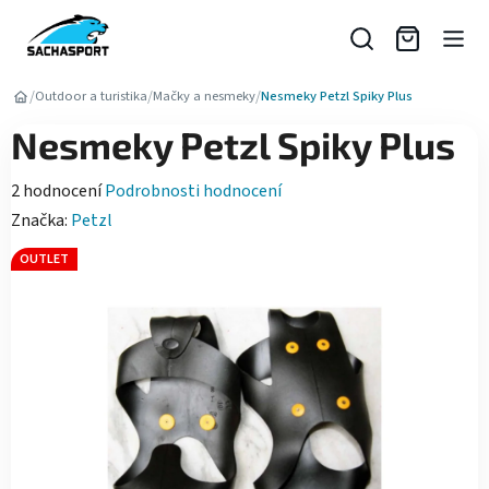
Přejít
na
obsah
/
/
/
Outdoor a turistika
Mačky a nesmeky
Nesmeky Petzl Spiky Plus
Nesmeky Petzl Spiky Plus
Průměrné
2 hodnocení
Podrobnosti hodnocení
hodnocení
Značka:
Petzl
produktu
OUTLET
je
5,0
z
5
hvězdiček.