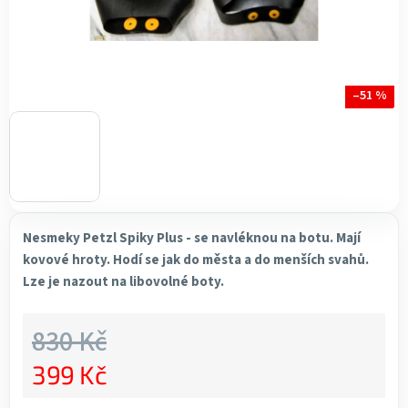
–51 %
Nesmeky Petzl Spiky Plus - se navléknou na botu. Mají
kovové hroty. Hodí se jak do města a do menších svahů.
Lze je nazout na libovolné boty.
830 Kč
399 Kč
Měrná cena: