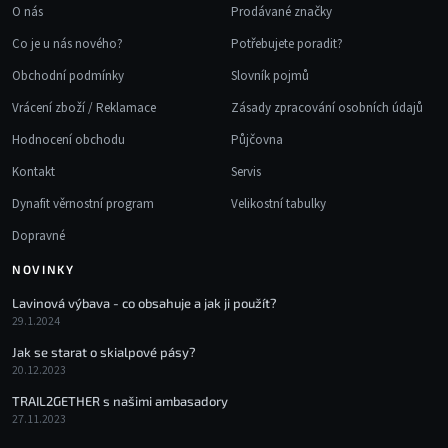
O nás
Prodávané značky
Co je u nás nového?
Potřebujete poradit?
Obchodní podmínky
Slovník pojmů
Vrácení zboží / Reklamace
Zásady zpracování osobních údajů
Hodnocení obchodu
Půjčovna
Kontakt
Servis
Dynafit věrnostní program
Velikostní tabulky
Dopravné
NOVINKY
Lavinová výbava - co obsahuje a jak ji použít?
29.1.2024
Jak se starat o skialpové pásy?
20.12.2023
TRAIL2GETHER s našimi ambasadory
27.11.2023