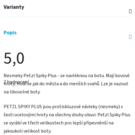
Varianty
Popis
5,0
Průměrné
Nesmeky Petzl Spiky Plus - se navléknou na botu. Mají kovové
hodnocení
2 hodnocení
produktu
hroty. Hodí se jak do města a do menších svahů. Lze je nazout
je
na libovolné boty.
5,0
z
5
PETZL SPIKY PLUS jsou protiskluzové návleky (nesmeky) s
hvězdiček.
šesti ocelovými hroty na všechny druhy obuvi. Petzl Spiky Plus
se vyrábí ve třech velikostech pro lepší připevněnší na
jakoukoli velikost boty.