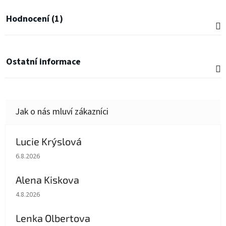
Hodnocení (1)
Ostatní informace
Lucie Krýslová
Hodnocení obchodu je 5 z 5 hvězdiček.
6.8.2026
Alena Kiskova
Hodnocení obchodu je 5 z 5 hvězdiček.
4.8.2026
Lenka Olbertova