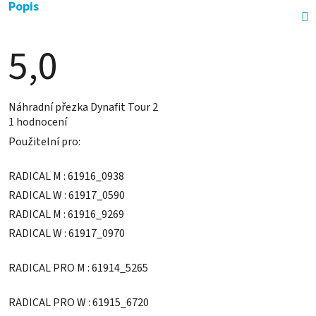
Popis
5,0
Průměrné
Náhradní přezka Dynafit Tour 2
hodnocení
1 hodnocení
produktu
je
Použitelní pro:
5,0
z
5
RADICAL M : 61916_0938
hvězdiček.
RADICAL W : 61917_0590
RADICAL M : 61916_9269
RADICAL W : 61917_0970
RADICAL PRO M : 61914_5265
RADICAL PRO W : 61915_6720