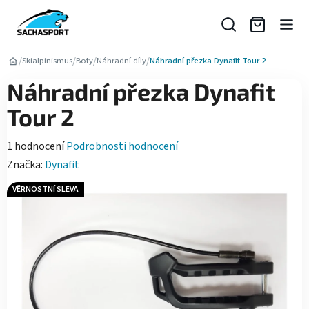
Přejít
na
obsah
/
/
/
/
Skialpinismus
Boty
Náhradní díly
Náhradní přezka Dynafit Tour 2
Náhradní přezka Dynafit
Tour 2
Průměrné
1 hodnocení
Podrobnosti hodnocení
hodnocení
Značka:
Dynafit
produktu
VĚRNOSTNÍ SLEVA
je
5,0
z
5
hvězdiček.