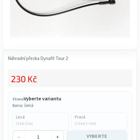
Náhradní přezka Dynafit Tour 2
230 Kč
Měrná cena:
Vyberte variantu
Strana
Barva: černá
Levá
Pravá
(1 ks) (1 ks)
(>2 ks) (>2 ks)
VYBERTE
-
+