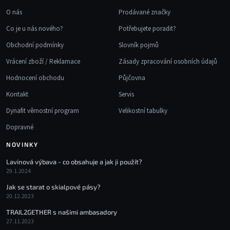
O nás
Prodávané značky
Co je u nás nového?
Potřebujete poradit?
Obchodní podmínky
Slovník pojmů
Vrácení zboží / Reklamace
Zásady zpracování osobních údajů
Hodnocení obchodu
Půjčovna
Kontakt
Servis
Dynafit věrnostní program
Velikostní tabulky
Dopravné
NOVINKY
Lavinová výbava - co obsahuje a jak ji použít?
29.1.2024
Jak se starat o skialpové pásy?
20.12.2023
TRAIL2GETHER s našimi ambasadory
27.11.2023