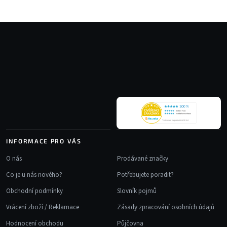
Z
á
p
a
t
í
INFORMACE PRO VÁS
O nás
Prodávané značky
Co je u nás nového?
Potřebujete poradit?
Obchodní podmínky
Slovník pojmů
Vrácení zboží / Reklamace
Zásady zpracování osobních údajů
Hodnocení obchodu
Půjčovna