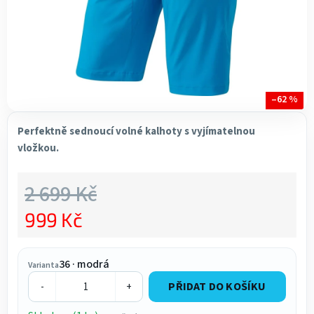
–62 %
Perfektně sednoucí volné kalhoty s vyjímatelnou
vložkou.
2 699 Kč
999 Kč
Měrná cena:
36 · modrá
Varianta
PŘIDAT DO KOŠÍKU
-
+