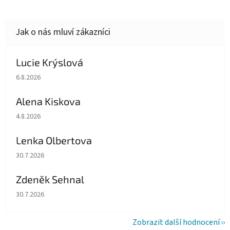
Lucie Krýslová
Hodnocení obchodu je 5 z 5 hvězdiček.
6.8.2026
Alena Kiskova
Hodnocení obchodu je 5 z 5 hvězdiček.
4.8.2026
Lenka Olbertova
Hodnocení obchodu je 5 z 5 hvězdiček.
30.7.2026
Zdeněk Sehnal
Hodnocení obchodu je 5 z 5 hvězdiček.
30.7.2026
Zobrazit další hodnocení