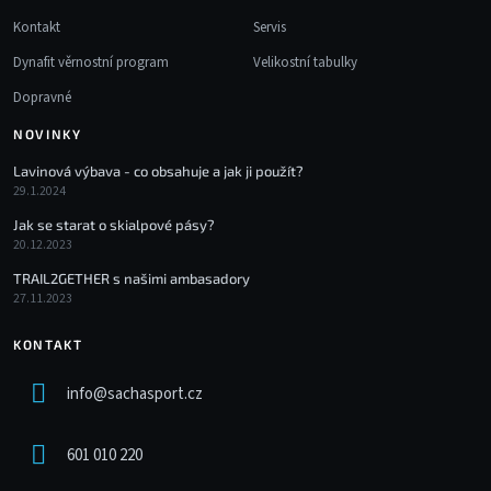
Kontakt
Servis
Dynafit věrnostní program
Velikostní tabulky
Dopravné
NOVINKY
Lavinová výbava - co obsahuje a jak ji použít?
29.1.2024
Jak se starat o skialpové pásy?
20.12.2023
TRAIL2GETHER s našimi ambasadory
27.11.2023
KONTAKT
info
@
sachasport.cz
601 010 220