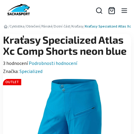
Přejít
na
obsah
/
/
/
/
/
/
Cyklistika
Oblečení
Pánské
Dolní část
Kraťasy
Kraťasy Specialized Atlas Xc
Kraťasy Specialized Atlas
Xc Comp Shorts neon blue
Průměrné
3 hodnocení
Podrobnosti hodnocení
hodnocení
Značka:
Specialized
produktu
OUTLET
je
5,0
z
5
hvězdiček.