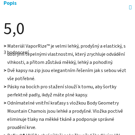
Popis
5,0
Průměrné
>
Materiál VaporRize™ je velmi lehký, prodyšný a elastický, s
hodnocení
3 hodnocení
produktu
dobrými tepelnými vlastnostmi, který zrychluje odvádění
je
vlhkosti, a přitom zůstává měkký, lehký a pohodlný.
5,0
z
>
Dvě kapsy na zip jsou elegantním řešením jak s sebou vézt
5
hvězdiček.
vše potřebné.
>
Pásky na bocích pro stažení slouží k tomu, aby šortky
perfektně padly, ikdyž máte plné kapsy.
>
Odnímatelné vnitřní kraťasy s vložkou Body Geometry
Mountain Chamois jsou lehké a prodyšné. Vložka poctivě
eliminuje tlaky na měkké tkáně a podporuje správné
proudění krve.