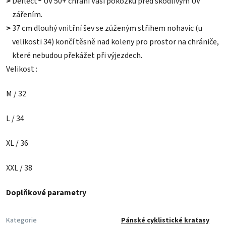
>
Deflect® UV 50+ chrání Vaši pokožku před škodlivým UV
zářením.
>
37 cm dlouhý vnitřní šev se zúženým střihem nohavic (u
velikosti 34) končí těsně nad koleny pro prostor na chrániče,
které nebudou překážet při výjezdech.
Velikost :
M / 32
L / 34
XL / 36
XXL / 38
Doplňkové parametry
Kategorie
Pánské cyklistické kraťasy