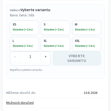
Měrná cena:
Vyberte variantu
Velikost
Barva: černá / bílá
XS
S
M
Skladem (>2 ks)
Skladem (>2 ks)
Skladem (>2 ks)
L
XL
XXL
Skladem (>2 ks)
Skladem (>2 ks)
Skladem (>2 ks)
VYBERTE
-
+
VARIANTU
Nejdříve vyberte variantu.
Můžeme doručit do:
10.8.2026
Možnosti doručení