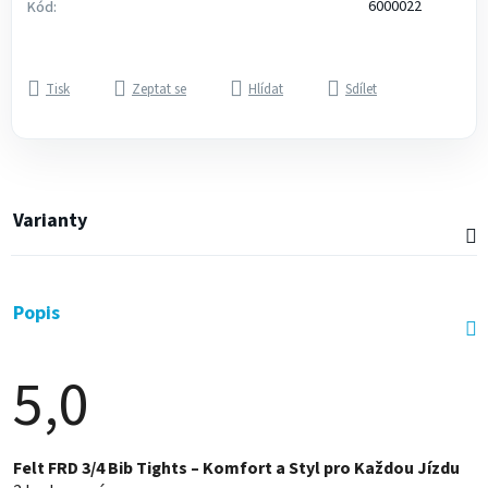
6000022
Kód:
Tisk
Zeptat se
Hlídat
Sdílet
Varianty
Popis
5,0
Průměrné
Felt FRD 3/4 Bib Tights – Komfort a Styl pro Každou Jízdu
hodnocení