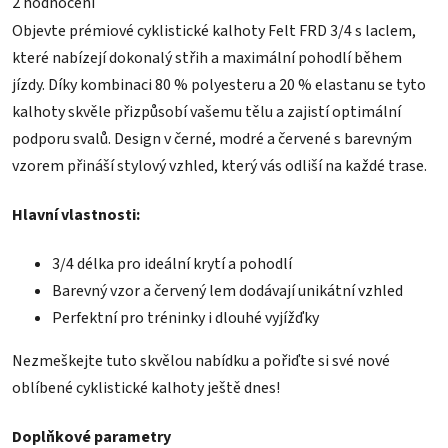
2 hodnocení
produktu
je
Objevte prémiové cyklistické kalhoty Felt FRD 3/4 s laclem,
5,0
z
které nabízejí dokonalý střih a maximální pohodlí během
5
jízdy. Díky kombinaci 80 % polyesteru a 20 % elastanu se tyto
hvězdiček.
kalhoty skvěle přizpůsobí vašemu tělu a zajistí optimální
podporu svalů. Design v černé, modré a červené s barevným
vzorem přináší stylový vzhled, který vás odliší na každé trase.
Hlavní vlastnosti:
3/4 délka pro ideální krytí a pohodlí
Barevný vzor a červený lem dodávají unikátní vzhled
Perfektní pro tréninky i dlouhé vyjížďky
Nezmeškejte tuto skvělou nabídku a pořiďte si své nové
oblíbené cyklistické kalhoty ještě dnes!
Doplňkové parametry