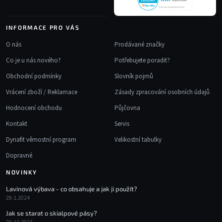
INFORMACE PRO VÁS
O nás
Prodávané značky
Co je u nás nového?
Potřebujete poradit?
Obchodní podmínky
Slovník pojmů
Vrácení zboží / Reklamace
Zásady zpracování osobních údajů
Hodnocení obchodu
Půjčovna
Kontakt
Servis
Dynafit věrnostní program
Velikostní tabulky
Dopravné
NOVINKY
Lavinová výbava - co obsahuje a jak ji použít?
29.1.2024
Jak se starat o skialpové pásy?