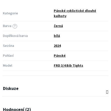
Pánské cyklistické dlouhé
Kategorie
kalhoty
Barva
černá
?
Doplňková barva
bílá
Sezóna
2024
Pohlaví
Pánské
Model
FRD 3/4 Bib Tights
Diskuze
Hodnocení (2)