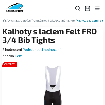
Přejít
na
obsah
/
/
/
/
/
/
Cyklistika
Oblečení
Pánské
Dolní část
Dlouhé kalhoty
Kalhoty s laclem Felt 
Kalhoty s laclem Felt FRD
3/4 Bib Tights
Průměrné
2 hodnocení
Podrobnosti hodnocení
hodnocení
Značka:
Felt
produktu
OUTLET
je
5,0
z
5
hvězdiček.