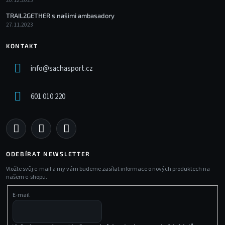
20.12.2023
TRAIL2GETHER s našimi ambasadory
27.11.2023
KONTAKT
info
@
sachasport.cz
601 010 220
ODEBÍRAT NEWSLETTER
Vložte svůj e-mail a my vám budeme zasílat informace o nových produktech na
našem e-shopu.
E-mail