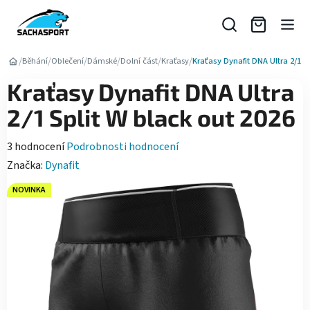
Přejít
na
obsah
/
/
/
/
/
/
Běhání
Oblečení
Dámské
Dolní část
Kraťasy
Kraťasy Dynafit DNA Ultra 2/1 S
Kraťasy Dynafit DNA Ultra
2/1 Split W black out 2026
Průměrné
3 hodnocení
Podrobnosti hodnocení
hodnocení
Značka:
Dynafit
produktu
NOVINKA
je
5,0
z
5
hvězdiček.