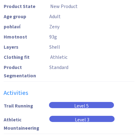
Product State
New Product
Age group
Adult
pohlaví
Zeny
Hmotnost
93
g
Layers
Shell
Clothing fit
Athletic
Product
Standard
Segmentation
Activities
Trail Running
Level 5
Athletic
Level 3
Mountaineering