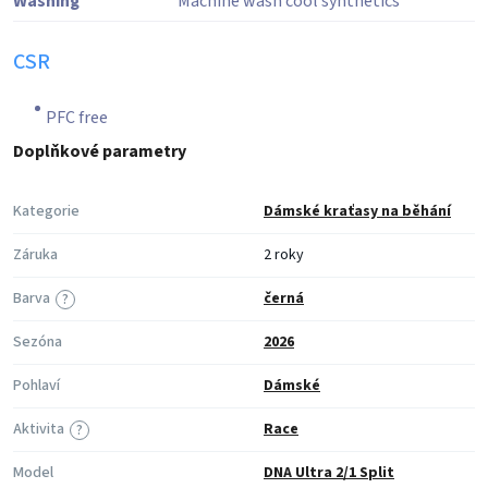
Washing
Machine wash cool synthetics
CSR
PFC free
Doplňkové parametry
Kategorie
Dámské kraťasy na běhání
Záruka
2 roky
Barva
černá
?
Sezóna
2026
Pohlaví
Dámské
Aktivita
Race
?
Model
DNA Ultra 2/1 Split