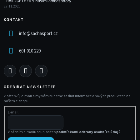
TRAIL2GETHER s našimi ambasadory
27.11.2023
KONTAKT
info
@
sachasport.cz
601 010 220
ODEBÍRAT NEWSLETTER
Vložte svůj e-mail a my vám budeme zasílat informace o nových produktech na
našem e-shopu.
E-mail
Vložením e-mailu souhlasíte s
podmínkami ochrany osobních údajů