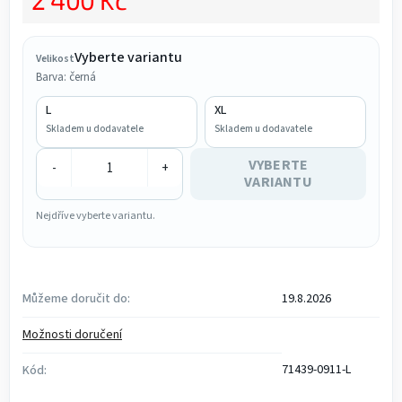
2 400 Kč
Měrná cena:
Vyberte variantu
Velikost
Barva: černá
L
XL
Skladem u dodavatele
Skladem u dodavatele
VYBERTE
-
+
VARIANTU
Nejdříve vyberte variantu.
Můžeme doručit do:
19.8.2026
Možnosti doručení
71439-0911-L
Kód: