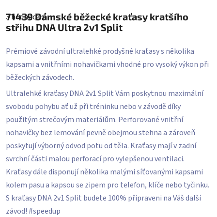
Průměrné
hodnocení
71439
Dámské běžecké kraťasy kratšího
3 hodnocení
produktu
je
střihu DNA Ultra 2v1 Split
5,0
z
5
Prémiové závodní ultralehké prodyšné kraťasy s několika
hvězdiček.
kapsami a vnitřními nohavičkami vhodné pro vysoký výkon při
běžeckých závodech.
Ultralehké kraťasy DNA 2v1 Split Vám poskytnou maximální
svobodu pohybu ať už při tréninku nebo v závodě díky
použitým strečovým materiálům. Perforované vnitřní
nohavičky bez lemování pevně obejmou stehna a zároveň
poskytují výborný odvod potu od těla. Kraťasy mají v zadní
svrchní části malou perforací pro vylepšenou ventilaci.
Kraťasy dále disponují několika malými síťovanými kapsami
kolem pasu a kapsou se zipem pro telefon, klíče nebo tyčinku.
S kraťasy DNA 2v1 Split budete 100% připraveni na Váš další
závod! #speedup