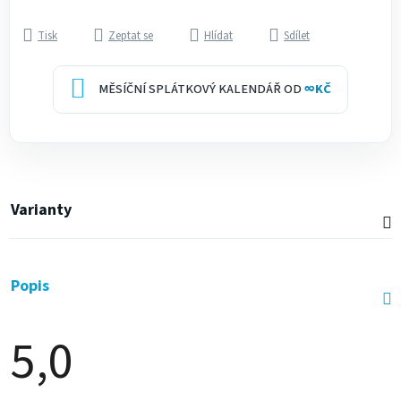
Tisk
Zeptat se
Hlídat
Sdílet
MĚSÍČNÍ SPLÁTKOVÝ KALENDÁŘ OD
∞
KČ
Varianty
Popis
5,0