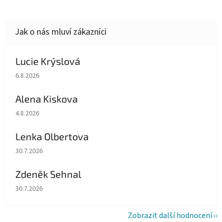
Lucie Krýslová
Hodnocení obchodu je 5 z 5 hvězdiček.
6.8.2026
Alena Kiskova
Hodnocení obchodu je 5 z 5 hvězdiček.
4.8.2026
Lenka Olbertova
Hodnocení obchodu je 5 z 5 hvězdiček.
30.7.2026
Zdeněk Sehnal
Hodnocení obchodu je 5 z 5 hvězdiček.
30.7.2026
Zobrazit další hodnocení