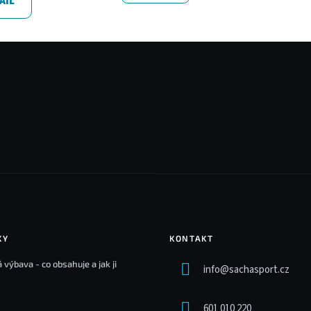
AIL
KY
KONTAKT
 výbava - co obsahuje a jak ji
info
@
sachasport.cz
601 010 220