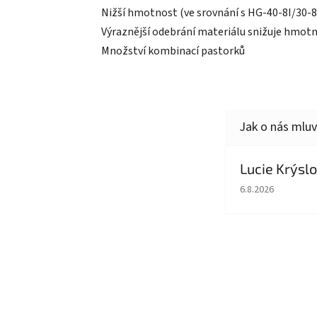
Nižší hmotnost (ve srovnání s HG-40-8I/30-8
Výraznější odebrání materiálu snižuje hmot
Množství kombinací pastorků
Lucie Krýsl
Hodnocení obcho
6.8.2026