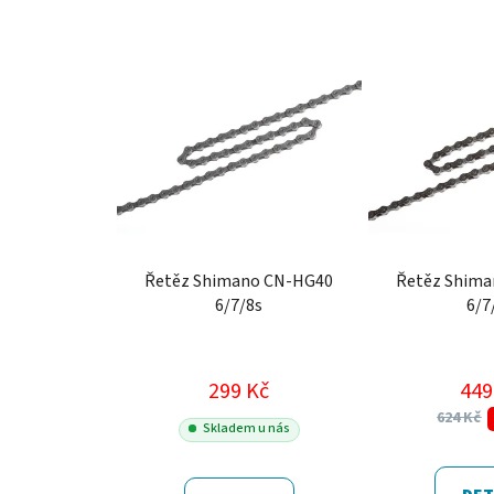
Řetěz Shimano CN-HG40
Řetěz Shim
6/7/8s
6/7
299 Kč
449
624 Kč
Skladem u nás