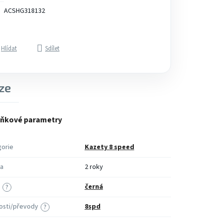
ACSHG318132
Hlídat
Sdílet
ze
ňkové parametry
orie
Kazety 8 speed
a
2 roky
černá
?
osti/převody
8spd
?