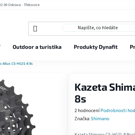
2 00 Ostrava - Třebovice
í
Outdoor a turistika
Produkty Dynafit
P
 Altus CS-HG31-8 8s
Kazeta Shim
8s
Průměrné
2 hodnocení
Podrobnosti ho
hodnocení
Značka:
Shimano
produktu
je
Kazeta Shimano CS-HG31-8 8rych