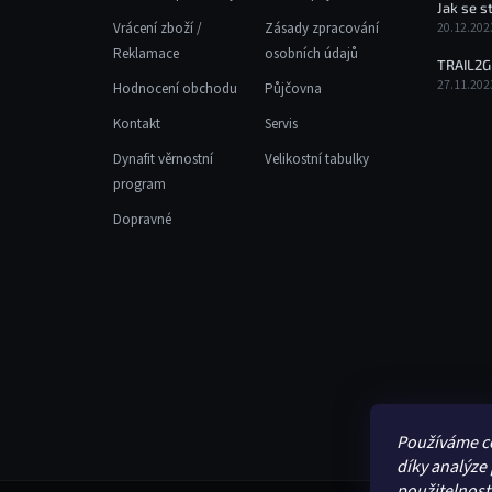
Jak se s
Vrácení zboží /
Zásady zpracování
20.12.202
Reklamace
osobních údajů
TRAIL2G
27.11.202
Hodnocení obchodu
Půjčovna
Kontakt
Servis
Dynafit věrnostní
Velikostní tabulky
program
Dopravné
Používáme c
díky analýze
použitelnost