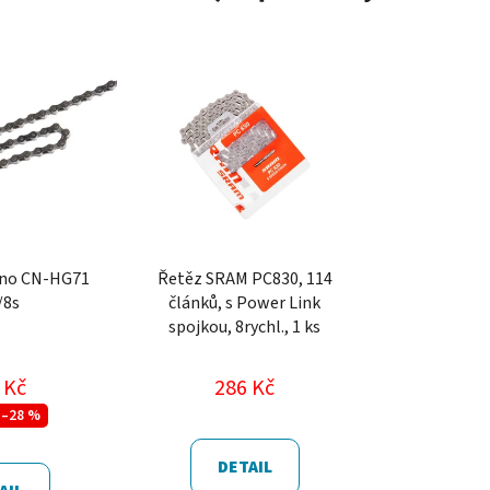
ano CN-HG71
Řetěz SRAM PC830, 114
/8s
článků, s Power Link
spojkou, 8rychl., 1 ks
 Kč
286 Kč
–28 %
DETAIL