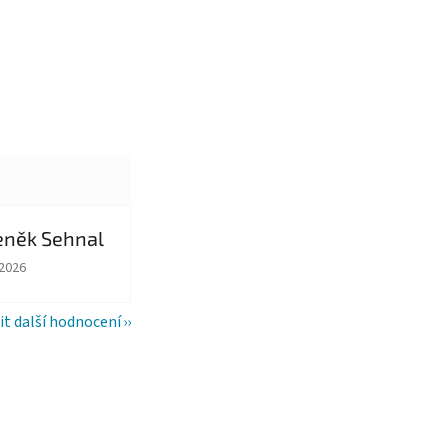
eněk Sehnal
ězdiček.
ocení obchodu je 5 z 5 hvězdiček.
.2026
it další hodnocení