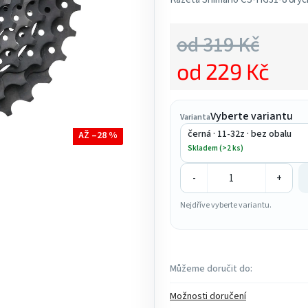
5,0
z
od 319 Kč
5
od
229 Kč
hvězdiček.
Měrná cena:
Vyberte variantu
Varianta
černá · 11-32z · bez obalu
AŽ –28 %
Skladem (>2 ks)
-
+
Nejdříve vyberte variantu.
Můžeme doručit do:
Možnosti doručení