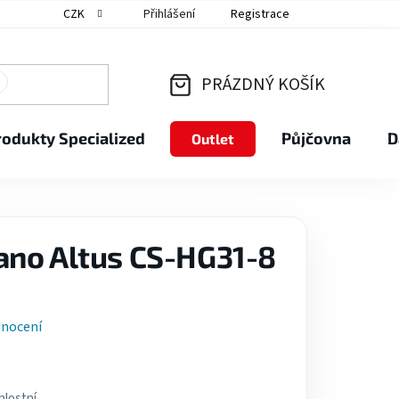
CZK
Přihlášení
Registrace
PRÁZDNÝ KOŠÍK
NÁKUPNÍ
rodukty Specialized
Půjčovna
D
Outlet
KOŠÍK
ano Altus CS-HG31-8
dnocení
lostní.