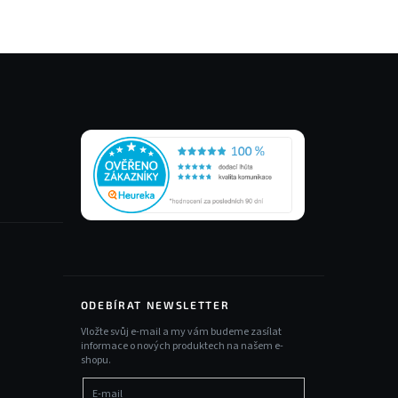
ODEBÍRAT NEWSLETTER
Vložte svůj e-mail a my vám budeme zasílat
informace o nových produktech na našem e-
shopu.
E-mail