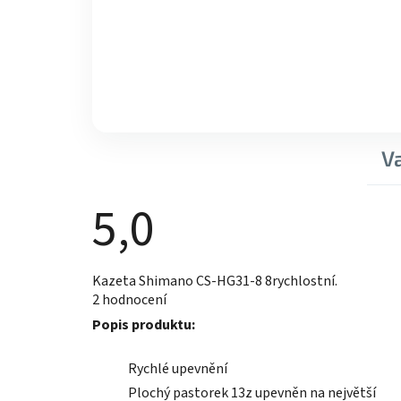
V
5,0
Průměrné
Kazeta Shimano CS-HG31-8 8rychlostní.
hodnocení
2 hodnocení
produktu
je
Popis produktu:
5,0
z
5
Rychlé upevnění
hvězdiček.
Plochý pastorek 13z upevněn na největší