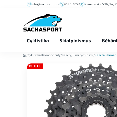
Přejít
info@sachasport.cz
601 010 220
Zemědělská 5582/1a, 72
na
obsah
Cyklistika
Skialpinismus
Běhán
/
/
/
/
/
Cyklistika
Komponenty
Kazety
8-mi rychlostní
Kazeta Shimano
OUTLET