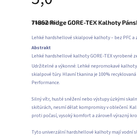
Průměrné
hodnocení
71862
Ridge GORE-TEX Kalhoty Páns
1 hodnocení
produktu
je
5,0
Lehké hardshellové skialpové kalhoty – bez PFC a 
z
5
Abstrakt
hvězdiček.
Lehké hardshellové kalhoty GORE-TEX vyrobené ze
Udržitelné a výkonné: Lehké nepromokavé kalhoty
skialpové túry. Hlavní tkanina je 100% recyklovan
Performance.
Silný vítr, husté sněžení nebo výstupy úzkými skalna
skitúrách, nesmí dělat kompromisy v oblečení. Ka
proti počasí, vysoký komfort a zároveň výrazný krok
Tyto univerzální hardshellové kalhoty mají vodní