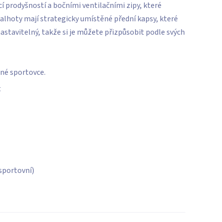
ící prodyšností a bočními ventilačními zipy, které
 kalhoty mají strategicky umístěné přední kapsy, které
 nastavitelný, takže si je můžete přizpůsobit podle svých
né sportovce.
t
(sportovní)