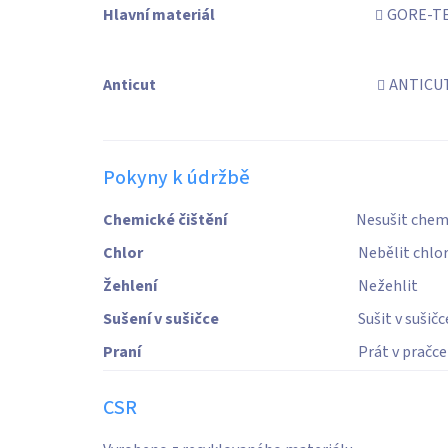
Hlavní materiál
GORE-TE
Anticut
ANTICUT
Pokyny k údržbě
Chemické čištění
Nesušit chem
Chlor
Nebělit chlo
Žehlení
Nežehlit
Sušení v sušičce
Sušit v sušič
Praní
Prát v pračc
CSR