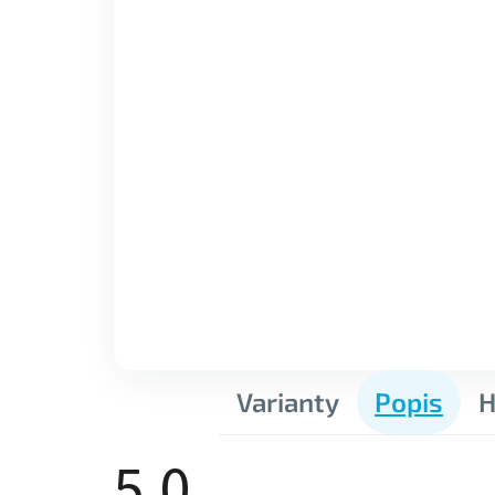
Varianty
Popis
H
5,0