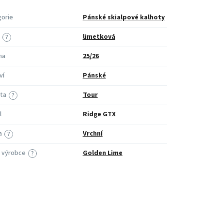
orie
Pánské skialpové kalhoty
limetková
?
na
25/26
ví
Pánské
ita
Tour
?
l
Ridge GTX
a
Vrchní
?
 výrobce
Golden Lime
?