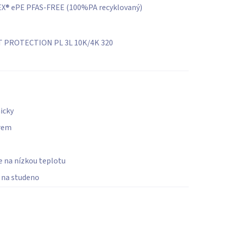
X® ePE PFAS-FREE (100%PA recyklovaný)
 PROTECTION PL 3L 10K/4K 320
icky
rem
ce na nízkou teplotu
e na studeno