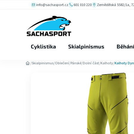
Přejít
info@sachasport.cz
601 010 220
Zemědělská 5582/1a, 72
na
obsah
Cyklistika
Skialpinismus
Běhán
/
/
/
/
/
/
Skialpinismus
Oblečení
Pánské
Dolní část
Kalhoty
Kalhoty Dyn