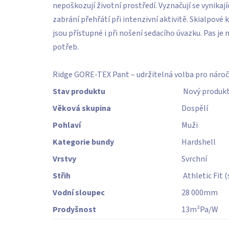
nepoškozují životní prostředí. Vyznačují se vynikaj
zabrání přehřátí při intenzivní aktivitě. Skialpové
jsou přístupné i při nošení sedacího úvazku. Pas je
potřeb.
Ridge GORE-TEX Pant – udržitelná volba pro nároč
Stav produktu
Nový produk
Věková skupina
Dospělí
Pohlaví
Muži
Kategorie bundy
Hardshell
Vrstvy
Svrchní
Střih
Athletic Fit 
Vodní sloupec
28 000
mm
Prodyšnost
13
m²Pa/W