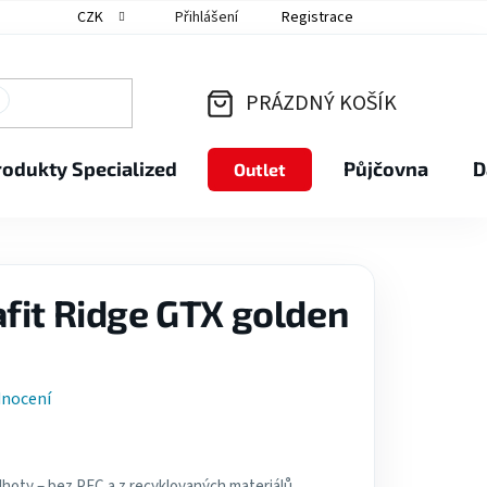
CZK
Přihlášení
Registrace
PRÁZDNÝ KOŠÍK
NÁKUPNÍ
rodukty Specialized
Půjčovna
D
Outlet
KOŠÍK
fit Ridge GTX golden
dnocení
lhoty – bez PFC a z recyklovaných materiálů.