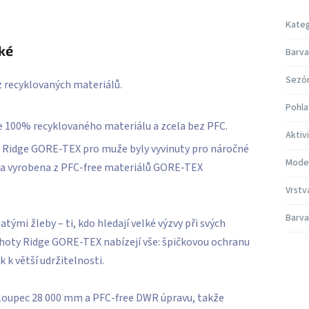
Kateg
ké
Barva
Sezó
z recyklovaných materiálů.
Pohla
 100% recyklovaného materiálu a zcela bez PFC.
Aktiv
 Ridge GORE-TEX pro muže byly vyvinuty pro náročné
Mode
á a vyrobena z PFC-free materiálů GORE-TEX
Vrstv
Barva
tými žleby – ti, kdo hledají velké výzvy při svých
lhoty Ridge GORE-TEX nabízejí vše: špičkovou ochranu
 k větší udržitelnosti.
 sloupec 28 000 mm a PFC-free DWR úpravu, takže