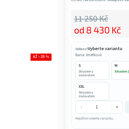
5,0
z
11 250 Kč
5
od
8 430 Kč
hvězdiček.
Měrná cena:
Vyberte variantu
Velikost
Barva: limetková
AŽ –25 %
S
M
Skladem u
Skladem (
dodavatele
XXL
Skladem u
dodavatele
-
+
Nejdříve vyberte variantu.