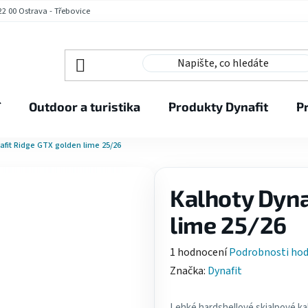
2 00 Ostrava - Třebovice
í
Outdoor a turistika
Produkty Dynafit
P
afit Ridge GTX golden lime 25/26
Kalhoty Dyna
lime 25/26
Průměrné
1 hodnocení
Podrobnosti ho
hodnocení
Značka:
Dynafit
produktu
je
Lehké hardshellové skialpové ka