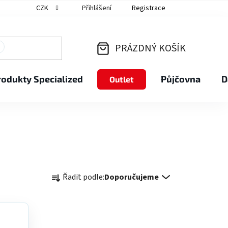
CZK
Přihlášení
Registrace
PRÁZDNÝ KOŠÍK
NÁKUPNÍ
rodukty Specialized
Půjčovna
D
Outlet
KOŠÍK
Ř
Řadit podle:
Doporučujeme
a
z
e
n