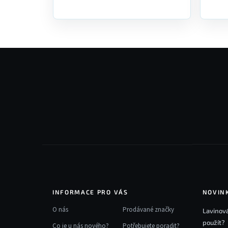
Z
á
p
a
t
í
INFORMACE PRO VÁS
NOVIN
O nás
Prodávané značky
Lavinová
použít?
Co je u nás nového?
Potřebujete poradit?