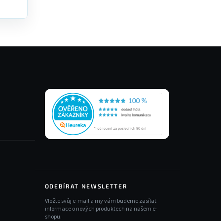
ODEBÍRAT NEWSLETTER
Vložte svůj e-mail a my vám budeme zasílat
informace o nových produktech na našem e-
shopu.