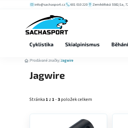
Přejít
info@sachasport.cz
601 010 220
Zemědělská 5582/1a, 72
na
obsah
Cyklistika
Skialpinismus
Běhán
/
/
Prodávané značky
Jagwire
Jagwire
Stránka
1
z
1
-
3
položek celkem
V
ý