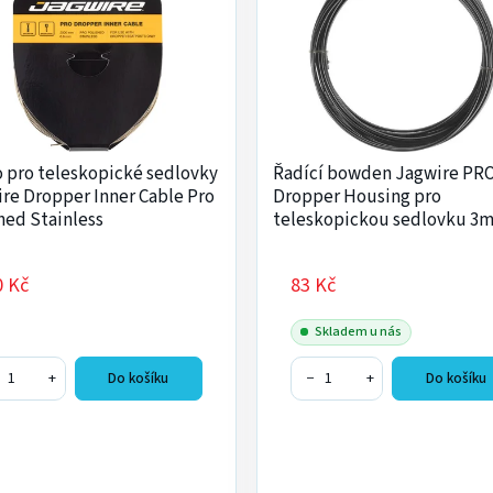
 pro teleskopické sedlovky
Řadící bowden Jagwire PR
re Dropper Inner Cable Pro
Dropper Housing pro
hed Stainless
teleskopickou sedlovku 3
0 Kč
83 Kč
Skladem u nás
+
−
+
Do košíku
Do košíku