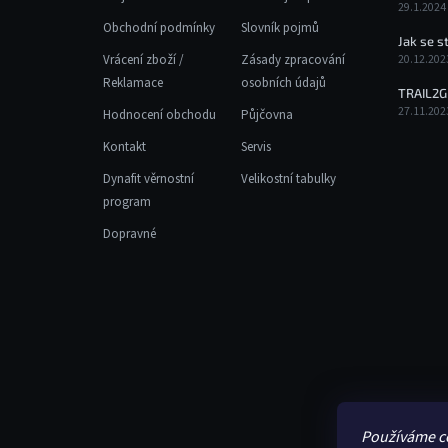
29.1.2024
Obchodní podmínky
Slovník pojmů
Jak se s
Vrácení zboží /
Zásady zpracování
20.12.202
Reklamace
osobních údajů
TRAIL2G
27.11.202
Hodnocení obchodu
Půjčovna
Kontakt
Servis
Dynafit věrnostní
Velikostní tabulky
program
Dopravné
Používáme c