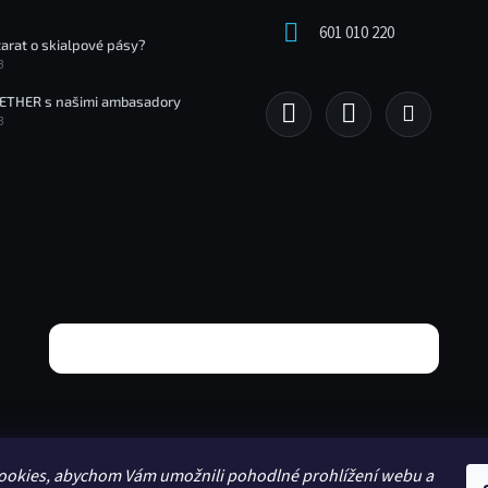
u
601 010 220
tarat o skialpové pásy?
3
ETHER s našimi ambasadory
3
ookies, abychom Vám umožnili pohodlné prohlížení webu a