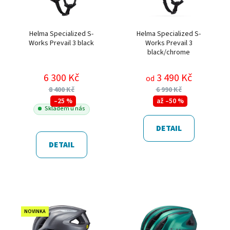
Helma Specialized S-
Helma Specialized S-
Works Prevail 3 black
Works Prevail 3
black/chrome
6 300 Kč
3 490 Kč
od
8 400 Kč
6 990 Kč
–25 %
až –50 %
Skladem u nás
DETAIL
DETAIL
NOVINKA