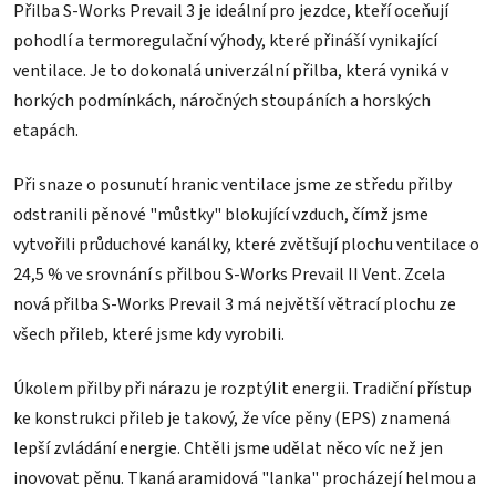
Přilba S-Works Prevail 3 je ideální pro jezdce, kteří oceňují
pohodlí a termoregulační výhody, které přináší vynikající
ventilace. Je to dokonalá univerzální přilba, která vyniká v
horkých podmínkách, náročných stoupáních a horských
etapách.
Při snaze o posunutí hranic ventilace jsme ze středu přilby
odstranili pěnové "můstky" blokující vzduch, čímž jsme
vytvořili průduchové kanálky, které zvětšují plochu ventilace o
24,5 % ve srovnání s přilbou S-Works Prevail II Vent. Zcela
nová přilba S-Works Prevail 3 má největší větrací plochu ze
všech přileb, které jsme kdy vyrobili.
Úkolem přilby při nárazu je rozptýlit energii. Tradiční přístup
ke konstrukci přileb je takový, že více pěny (EPS) znamená
lepší zvládání energie. Chtěli jsme udělat něco víc než jen
inovovat pěnu. Tkaná aramidová "lanka" procházejí helmou a