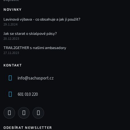
NOVINKY
Lavinová výbava - co obsahuje a jak ji použít?
29.1.2024
Jak se starat o skialpové pásy?
20.12.2023
TRAIL2GETHER s našimi ambasadory
27.11.2023
KONTAKT
info
@
sachasport.cz
601 010 220
ODEBÍRAT NEWSLETTER