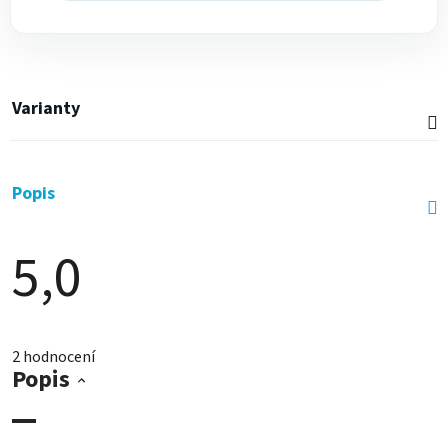
Varianty
Popis
5,0
Průměrné
hodnocení
2 hodnocení
produktu
Popis
je
5,0
z
5
hvězdiček.