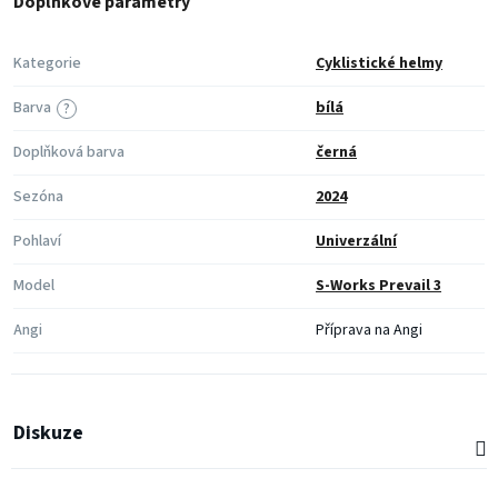
Doplňkové parametry
Kategorie
Cyklistické helmy
Barva
bílá
?
Doplňková barva
černá
Sezóna
2024
Pohlaví
Univerzální
Model
S-Works Prevail 3
Angi
Příprava na Angi
Diskuze