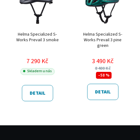
Helma Specialized S-
Helma Specialized S-
Works Prevail 3 smoke
Works Prevail 3 pine
green
7 290 Kč
3 490 Kč
8 400 Kč
Skladem u nás
–58 %
DETAIL
DETAIL
Z
á