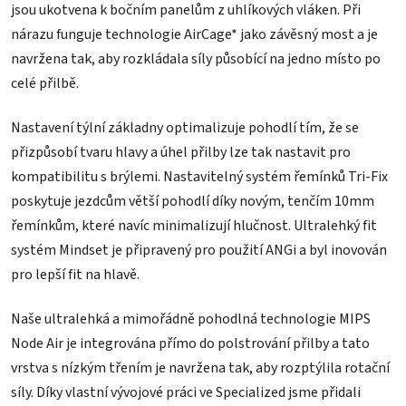
jsou ukotvena k bočním panelům z uhlíkových vláken. Při
nárazu funguje technologie AirCage* jako závěsný most a je
navržena tak, aby rozkládala síly působící na jedno místo po
celé přilbě.
Nastavení týlní základny optimalizuje pohodlí tím, že se
přizpůsobí tvaru hlavy a úhel přilby lze tak nastavit pro
kompatibilitu s brýlemi. Nastavitelný systém řemínků Tri-Fix
poskytuje jezdcům větší pohodlí díky novým, tenčím 10mm
řemínkům, které navíc minimalizují hlučnost. Ultralehký fit
systém Mindset je připravený pro použití ANGi a byl inovován
pro lepší fit na hlavě.
Naše ultralehká a mimořádně pohodlná technologie MIPS
Node Air je integrována přímo do polstrování přilby a tato
vrstva s nízkým třením je navržena tak, aby rozptýlila rotační
síly. Díky vlastní vývojové práci ve Specialized jsme přidali