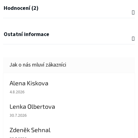
Hodnocení (2)
Ostatní informace
Alena Kiskova
Hodnocení obchodu je 5 z 5 hvězdiček.
4.8.2026
Lenka Olbertova
Hodnocení obchodu je 5 z 5 hvězdiček.
30.7.2026
Zdeněk Sehnal
Hodnocení obchodu je 5 z 5 hvězdiček.