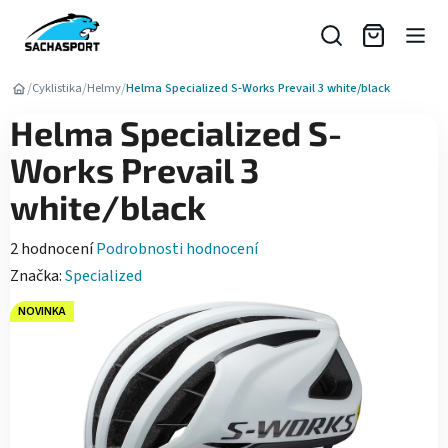
Přejít
na
obsah
/
/
/
Cyklistika
Helmy
Helma Specialized S-Works Prevail 3 white/black
Helma Specialized S-
Works Prevail 3
white/black
Průměrné
2 hodnocení
Podrobnosti hodnocení
hodnocení
Značka:
Specialized
produktu
NOVINKA
je
5,0
z
5
hvězdiček.