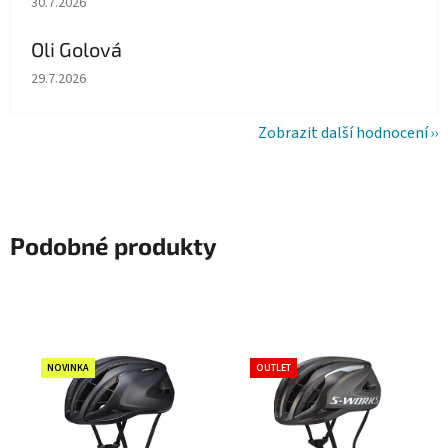
30.7.2026
Oli Golová
Hodnocení obchodu je 5 z 5 hvězdiček.
29.7.2026
Zobrazit další hodnocení
Podobné produkty
NOVINKA
OUTLET