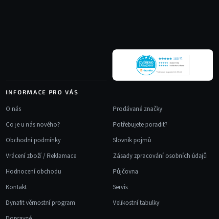
p
a
t
í
INFORMACE PRO VÁS
O nás
Prodávané značky
Co je u nás nového?
Potřebujete poradit?
Obchodní podmínky
Slovník pojmů
Vrácení zboží / Reklamace
Zásady zpracování osobních údajů
Hodnocení obchodu
Půjčovna
Kontakt
Servis
Dynafit věrnostní program
Velikostní tabulky
Dopravné