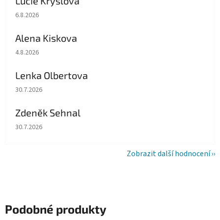
Lucie Krýslová
Hodnocení obchodu je 5 z 5 hvězdiček.
6.8.2026
Alena Kiskova
Hodnocení obchodu je 5 z 5 hvězdiček.
4.8.2026
Lenka Olbertova
Hodnocení obchodu je 5 z 5 hvězdiček.
30.7.2026
Zdeněk Sehnal
Hodnocení obchodu je 5 z 5 hvězdiček.
30.7.2026
Zobrazit další hodnocení
Podobné produkty