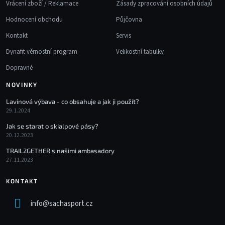
Vrácení zboží / Reklamace
Zásady zpracování osobních údajů
Hodnocení obchodu
Půjčovna
Kontakt
Servis
Dynafit věrnostní program
Velikostní tabulky
Dopravné
NOVINKY
Lavinová výbava - co obsahuje a jak ji použít?
29.1.2024
Jak se starat o skialpové pásy?
20.12.2023
TRAIL2GETHER s našimi ambasadory
27.11.2023
KONTAKT
info
@
sachasport.cz