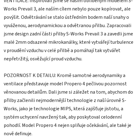
VENTILACE: Inspirovali jsme se naším oblíbeným modelem S-
Works Prevail 3, ale naším cílem nebylo pouze kopírovat, ale
povýšit. Odvětrávání se stalo ústředním bodem naší snahy o
vyváženou, aerodynamickou a odvětranou přilbu. Zapracovali
jsme design zadní části přilby S-Works Prevail 3 a zavedli jsme
malé 2mm odsazené mikrokanálky, které vytvářejí turbulence
v proudění vzduchu v celé přilbě a pomáhají tak vytvářet
nepřetržitý, osvěžující proud vzduchu.
POZORNOST K DETAILU: Kromě samotné aerodynamiky a
ventilace představuje model Propero 4 pečlivou pozornost
věnovanou detailům. Dali jsme si záležet na tom, abychom do
přilby začlenili nejmodernější technologie z naší úrovně S-
Works, jako je technologie MIPS, která zajišťuje jistotu, a
systém uchycení navržený tak, aby poskytoval celodenní
pohodlí. Model Propero 4 nejen splňuje očekávání, ale také je
nově definuje.