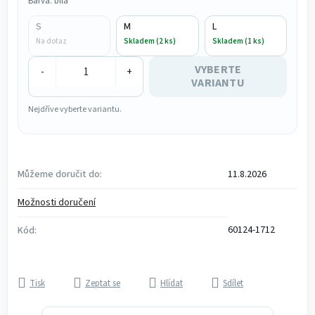
Barva: bílá
S
M
L
Na dotaz
Skladem (2 ks)
Skladem (1 ks)
VYBERTE
-
+
VARIANTU
Nejdříve vyberte variantu.
Můžeme doručit do:
11.8.2026
Možnosti doručení
60124-1712
Kód:
Tisk
Zeptat se
Hlídat
Sdílet