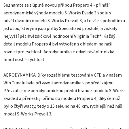
z
5
Seznamte se s úplně novou přilbou Propero 4 - přináší
hvězdiček.
aerodynamické výhody modelu S-Works Evade 3 spolu s
odvětráváním modelu S-Works Prevail 3, a to vše s pohodlím a
jistotou, kterými jsou přilby Specialized proslulé, a získaly
nejvyšší pětihvězdičkové hodnocení Virginia Tech®. Každý
detail modelu Propero 4 byl vytvořen s ohledem na naši
rovnici pro rychlost. Aerodynamika + odvětrávání + nízká
hmotnost = rychlost.
AERODYNAMIKA: Díky rozsáhlému testování v CFD a v našem
Win Tunelu byla při vývoji aerodynamika v popředí zájmu.
Převzali jsme aerodynamickou přední hranu z modelu S-Works
Evade 3 a přenesli ji přímo do modelu Propero 4, díky čemuž
byl o čtyři watty, tedy o 15 sekund na 40 km, rychlejší než náš
model S-Works Prevail 3.