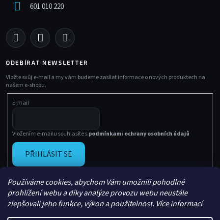
601 010 220
ODEBÍRAT NEWSLETTER
Vložte svůj e-mail a my vám budeme zasílat informace o nových produktech na
našem e-shopu.
E-mail
Vložením e-mailu souhlasíte s
podmínkami ochrany osobních údajů
PŘIHLÁSIT SE
Používáme cookies, abychom Vám umožnili pohodlné
prohlížení webu a díky analýze provozu webu neustále
zlepšovali jeho funkce, výkon a použitelnost.
Více informací