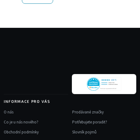
Z
á
p
a
t
í
INFORMACE PRO VÁS
O nás
Prodávané značky
Co je u nás nového?
Potřebujete poradit?
Obchodní podmínky
Slovník pojmů