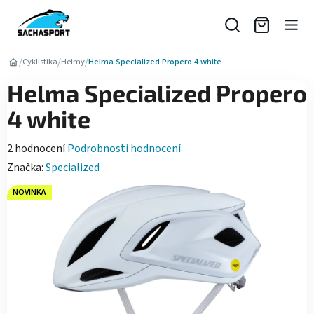
Přejít
na
obsah
/
/
/
Cyklistika
Helmy
Helma Specialized Propero 4 white
Helma Specialized Propero
4 white
Průměrné
2 hodnocení
Podrobnosti hodnocení
hodnocení
Značka:
Specialized
produktu
NOVINKA
je
5,0
z
5
hvězdiček.