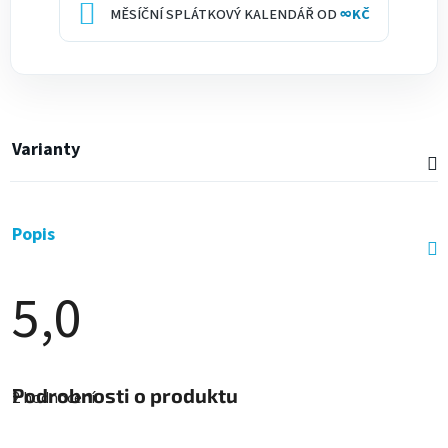
MĚSÍČNÍ SPLÁTKOVÝ KALENDÁŘ OD
∞
KČ
Varianty
Popis
5,0
Průměrné
hodnocení
Podrobnosti o produktu
2 hodnocení
produktu
je
5,0