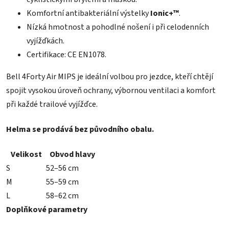
Komfortní antibakteriální výstelky
Ionic+™
.
Nízká hmotnost a pohodlné nošení i při celodenních
vyjížďkách.
Certifikace: CE EN1078.
Bell 4Forty Air MIPS je ideální volbou pro jezdce, kteří chtějí
spojit vysokou úroveň ochrany, výbornou ventilaci a komfort
při každé trailové vyjížďce.
Helma se prodává bez původního obalu.
Velikost
Obvod hlavy
S
52–56 cm
M
55–59 cm
L
58–62 cm
Doplňkové parametry