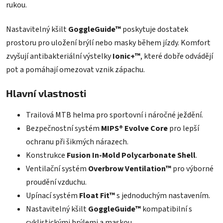
rukou.
Nastavitelný kšilt
GoggleGuide™
poskytuje dostatek
prostoru pro uložení brýlí nebo masky během jízdy. Komfort
zvyšují antibakteriální výstelky
Ionic+™
, které dobře odvádějí
pot a pomáhají omezovat vznik zápachu.
Hlavní vlastnosti
Trailová MTB helma pro sportovní i náročné ježdění.
Bezpečnostní systém
MIPS® Evolve Core
pro lepší
ochranu při šikmých nárazech.
Konstrukce
Fusion In-Mold Polycarbonate Shell
.
Ventilační systém
Overbrow Ventilation™
pro výborné
proudění vzduchu.
Upínací systém
Float Fit™
s jednoduchým nastavením.
Nastavitelný kšilt
GoggleGuide™
kompatibilní s
cyklistickými brýlemi a maskou.