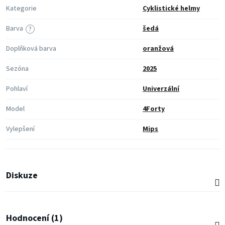
Kategorie
Cyklistické helmy
Barva
šedá
?
Doplňková barva
oranžová
Sezóna
2025
Pohlaví
Univerzální
Model
4Forty
Vylepšení
Mips
Diskuze
Hodnocení (1)