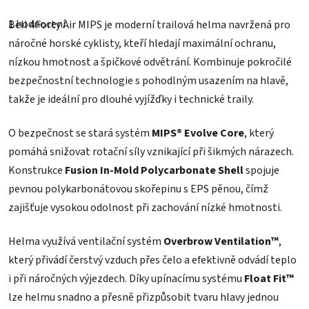
Průměrné
hodnocení
1 hodnocení
Bell 4Forty Air MIPS je moderní trailová helma navržená pro
produktu
je
náročné horské cyklisty, kteří hledají maximální ochranu,
4,0
z
nízkou hmotnost a špičkové odvětrání. Kombinuje pokročilé
5
bezpečnostní technologie s pohodlným usazením na hlavě,
hvězdiček.
takže je ideální pro dlouhé vyjížďky i technické traily.
O bezpečnost se stará systém
MIPS® Evolve Core
, který
pomáhá snižovat rotační síly vznikající při šikmých nárazech.
Konstrukce
Fusion In-Mold Polycarbonate Shell
spojuje
pevnou polykarbonátovou skořepinu s EPS pěnou, čímž
zajišťuje vysokou odolnost při zachování nízké hmotnosti.
Helma využívá ventilační systém
Overbrow Ventilation™
,
který přivádí čerstvý vzduch přes čelo a efektivně odvádí teplo
i při náročných výjezdech. Díky upínacímu systému
Float Fit™
lze helmu snadno a přesně přizpůsobit tvaru hlavy jednou