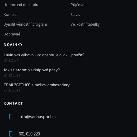
Hodnocení obchodu
Půjčovna
Kontakt
Servis
Dynafit věrnostní program
Velikostní tabulky
Dopravné
NOVINKY
Lavinová výbava - co obsahuje a jak ji použít?
29.1.2024
Jak se starat o skialpové pásy?
20.12.2023
TRAIL2GETHER s našimi ambasadory
27.11.2023
KONTAKT
info
@
sachasport.cz
601 010 220