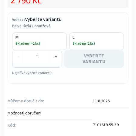
2 790 Kč
Měrná cena:
Vyberte variantu
Velikost
Barva: šedá / oranžová
M
L
Skladem (>2 ks)
Skladem (2 ks)
VYBERTE
-
+
VARIANTU
Nejdříve vyberte variantu.
Můžeme doručit do:
11.8.2026
Možnosti doručení
7101619-55-59
Kód: