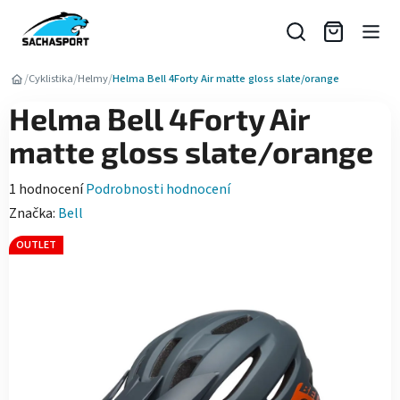
Přejít
na
obsah
/
/
/
Cyklistika
Helmy
Helma Bell 4Forty Air matte gloss slate/orange
Helma Bell 4Forty Air
matte gloss slate/orange
Průměrné
1 hodnocení
Podrobnosti hodnocení
hodnocení
Značka:
Bell
produktu
OUTLET
je
4,0
z
5
hvězdiček.