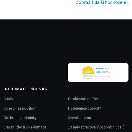
Zobrazit další hodnocení
Z
á
p
a
t
í
INFORMACE PRO VÁS
O nás
Prodávané značky
Co je u nás nového?
Potřebujete poradit?
Obchodní podmínky
Slovník pojmů
Vrácení zboží / Reklamace
Zásady zpracování osobních údajů