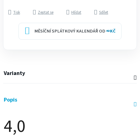
Tisk
Zeptat se
Hlídat
Sdílet
MĚSÍČNÍ SPLÁTKOVÝ KALENDÁŘ OD
∞
KČ
Varianty
Popis
4,0