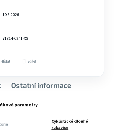
10.8.2026
71314-6241-XS
Hlídat
Sdílet
t
Ostatní informace
ňkové parametry
Cyklistické dlouhé
orie
rukavice