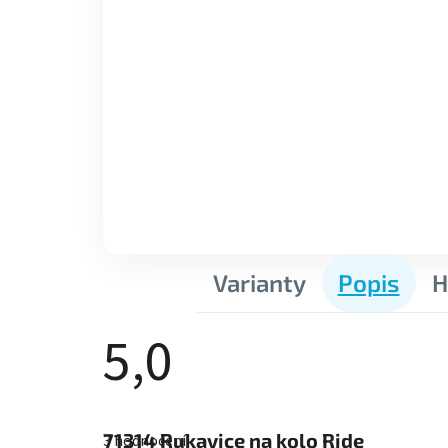
Varianty
Popis
H
5,0
Průměrné
hodnocení
71314
Rukavice na kolo Ride
3 hodnocení
produktu