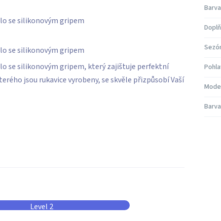
Barva
olo se silikonovým gripem
Doplň
Sezó
olo se silikonovým gripem
o se silikonovým gripem, který zajištuje perfektní
Pohla
kterého jsou rukavice vyrobeny, se skvěle přizpůsobí Vaší
Mode
Barva
Level 2