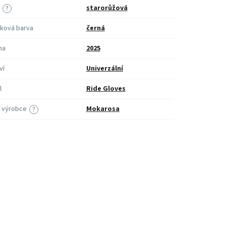
starorůžová
?
ková barva
černá
na
2025
ví
Univerzální
l
Ride Gloves
 výrobce
Mokarosa
?