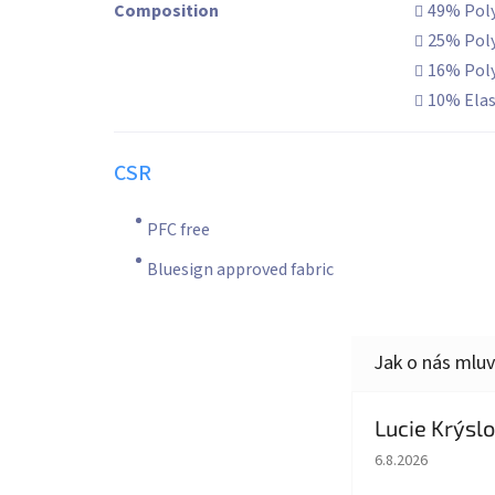
Composition
49% Pol
25% Pol
16% Pol
10% Ela
CSR
PFC free
Bluesign approved fabric
Lucie Krýsl
Hodnocení obcho
6.8.2026