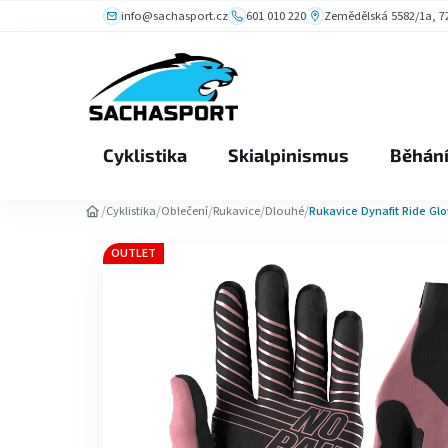
Přejít
info@sachasport.cz
601 010 220
Zemědělská 5582/1a, 72
na
obsah
Cyklistika
Skialpinismus
Běhán
/
/
/
/
/
Cyklistika
Oblečení
Rukavice
Dlouhé
Rukavice Dynafit Ride Gl
OUTLET