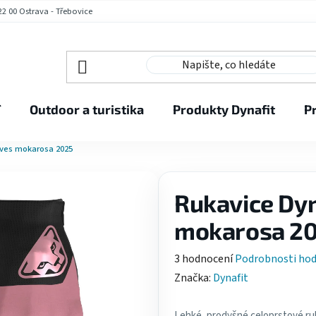
2 00 Ostrava - Třebovice
í
Outdoor a turistika
Produkty Dynafit
P
oves mokarosa 2025
Rukavice Dyn
mokarosa 2
Průměrné
3 hodnocení
Podrobnosti ho
hodnocení
Značka:
Dynafit
produktu
je
Lehké, prodyšné celoprstové ruk