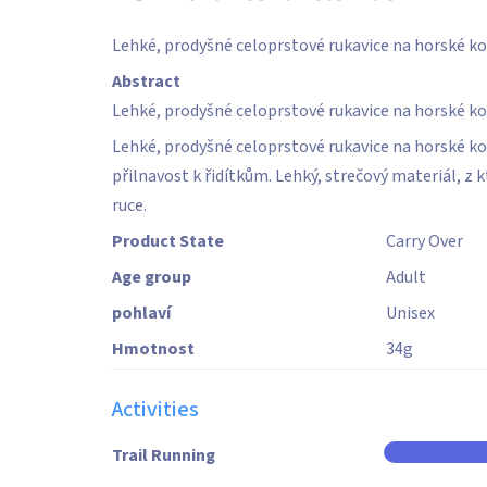
je
5,0
Lehké, prodyšné celoprstové rukavice na horské k
z
5
Abstract
hvězdiček.
Lehké, prodyšné celoprstové rukavice na horské k
Lehké, prodyšné celoprstové rukavice na horské kol
přilnavost k řidítkům. Lehký, strečový materiál, z 
ruce.
Product State
Carry Over
Age group
Adult
pohlaví
Unisex
Hmotnost
34
g
Activities
Trail Running