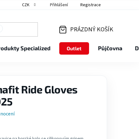
CZK
Přihlášení
Registrace
PRÁZDNÝ KOŠÍK
NÁKUPNÍ
rodukty Specialized
Půjčovna
D
Outlet
KOŠÍK
afit Ride Gloves
025
dnocení
avice na horské kolo se silikonovým gripem