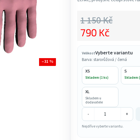
5,0
z
1 150 Kč
5
790 Kč
hvězdiček.
Měrná cena:
Vyberte variantu
Velikost
Barva: starorůžová / černá
–31 %
XS
S
Skladem (1 ks)
Skladem (
XL
Skladem u
dodavatele
-
+
Nejdříve vyberte variantu.