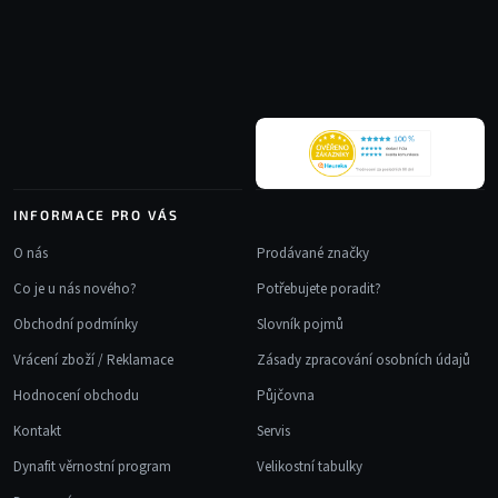
p
a
t
í
INFORMACE PRO VÁS
O nás
Prodávané značky
Co je u nás nového?
Potřebujete poradit?
Obchodní podmínky
Slovník pojmů
Vrácení zboží / Reklamace
Zásady zpracování osobních údajů
Hodnocení obchodu
Půjčovna
Kontakt
Servis
Dynafit věrnostní program
Velikostní tabulky