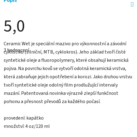
Popis
5,0
Průměrné
Ceramic Wet je speciální mazivo pro výkonnostní a závodní
hodnocení
3 hodnocení
produktu
cyklistiku (silniční, MTB, cyklokros). Jeho základ tvoří čisté
je
syntetické oleje a fluoropolymery, které obsahují keramická
5,0
z
pojiva. Na povrchu kovů se vytvoří odolná keramická vrstva,
5
hvězdiček.
která zabraňuje jejich opotřebení a korozi. Jako druhou vrstvu
tvoří syntetické oleje odolný film prodlužující intervaly
mazání. Patentovaná novinka výrazně zlepší funkčnost
pohonu a přesnost převodů za každého počasí.
provedení: kapátko
množství: 4 oz/120 ml