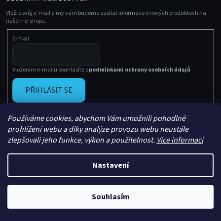
Vložte svůj e-mail a my vám budeme zasílat informace o nových produktech na
našem e-shopu.
E-mail
Vložením e-mailu souhlasíte s
podmínkami ochrany osobních údajů
PŘIHLÁSIT SE
Používáme cookies, abychom Vám umožnili pohodlné
prohlížení webu a díky analýze provozu webu neustále
zlepšovali jeho funkce, výkon a použitelnost.
Více informací
Nastavení
Vytvořil Shoptet
Copyright 2026
Sachasport
. Všechna práva vyhrazena.
Souhlasím
Upravil
Le Artist