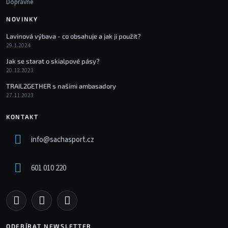
Dopravné
NOVINKY
Lavinová výbava - co obsahuje a jak ji použít?
29.1.2024
Jak se starat o skialpové pásy?
20.12.2023
TRAIL2GETHER s našimi ambasadory
27.11.2023
KONTAKT
info
@
sachasport.cz
601 010 220
ODEBÍRAT NEWSLETTER