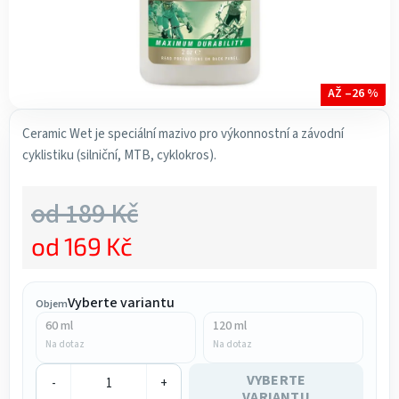
AŽ –26 %
Ceramic Wet je speciální mazivo pro výkonnostní a závodní
cyklistiku (silniční, MTB, cyklokros).
od 189 Kč
od
169 Kč
Měrná cena:
Vyberte variantu
Objem
60 ml
120 ml
Na dotaz
Na dotaz
VYBERTE
-
+
VARIANTU