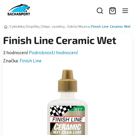
Přejít
na
obsah
/
/
/
/
/
Cyklistika
Doplňky
Oleje, vazelíny, čističe
Maziva
Finish Line Ceramic Wet
Finish Line Ceramic Wet
Průměrné
3 hodnocení
Podrobnosti hodnocení
hodnocení
Značka:
Finish Line
produktu
je
5,0
z
5
hvězdiček.